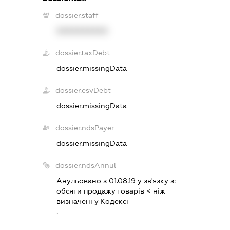
dossier.staff
XXXXXXXXXX
dossier.taxDebt
dossier.missingData
dossier.esvDebt
dossier.missingData
dossier.ndsPayer
dossier.missingData
dossier.ndsAnnul
Анульовано з 01.08.19 у зв'язку з:
обсяги продажу товарiв < нiж
визначенi у Кодексi
.