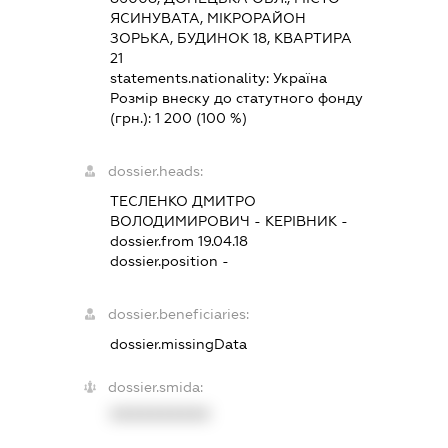
ЯСИНУВАТА, МІКРОРАЙОН
ЗОРЬКА, БУДИНОК 18, КВАРТИРА
21
statements.nationality:
Україна
Розмір внеску до статутного фонду
(грн.):
1 200
(100 %)
dossier.heads:
ТЕСЛЕНКО ДМИТРО
ВОЛОДИМИРОВИЧ
-
КЕРІВНИК
-
dossier.from 19.04.18
dossier.position -
dossier.beneficiaries:
dossier.missingData
dossier.smida:
XXXXXXXXXX