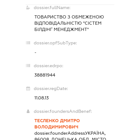
dossier.fullName:
ТОВАРИСТВО З ОБМЕЖЕНОЮ
ВІДПОВІДАЛЬНІСТЮ "СІСТЕМ
БІЛДІНГ МЕНЕДЖМЕНТ"
dossier.opfSubType:
-
dossier.edrpo:
38881944
dossier.regDate:
11.08.13
dossier.foundersAndBenef:
ТЕСЛЕНКО ДМИТРО
ВОЛОДИМИРОВИЧ
dossier.founderAddress
УКРАЇНА,
86008, ДОНЕЦЬКА ОБЛ., МІСТО