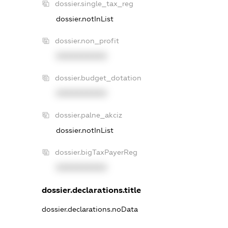
dossier.single_tax_reg
dossier.notInList
dossier.non_profit
XXXXXXXXXX
dossier.budget_dotation
XXXXXXXXXX
dossier.palne_akciz
dossier.notInList
dossier.bigTaxPayerReg
XXXXXXXXXX
dossier.declarations.title
dossier.declarations.noData