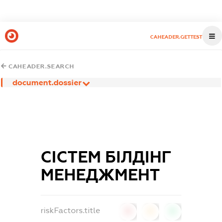
CAHEADER.GETTEST
CAHEADER.SEARCH
document.dossier
СІСТЕМ БІЛДІНГ
МЕНЕДЖМЕНТ
riskFactors.title
0
0
0