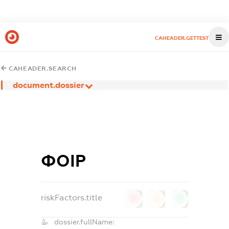
CAHEADER.GETTEST
CAHEADER.SEARCH
document.dossier
ФОІР
riskFactors.title
0
0
0
dossier.fullName: