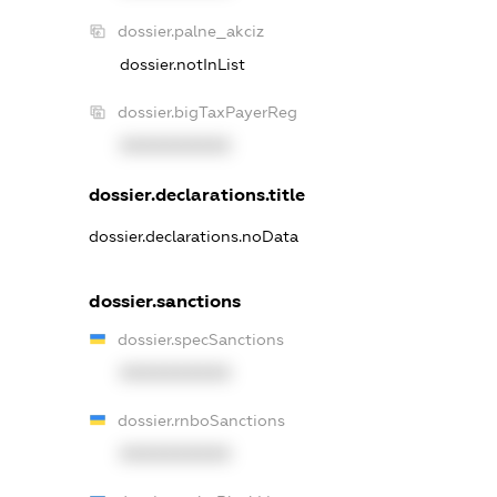
dossier.palne_akciz
dossier.notInList
dossier.bigTaxPayerReg
XXXXXXXXXX
dossier.declarations.title
dossier.declarations.noData
dossier.sanctions
dossier.specSanctions
XXXXXXXXXX
dossier.rnboSanctions
XXXXXXXXXX