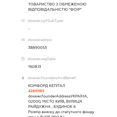
ТОВАРИСТВО З ОБМЕЖЕНОЮ
ВІДПОВІДАЛЬНІСТЮ "ФОІР"
dossier.opfSubType:
-
dossier.edrpo:
38890053
dossier.regDate:
19.08.13
dossier.foundersAndBenef:
КОМФОРД КЕПІТАЛ
42651163
dossier.founderAddress
УКРАЇНА,
02000, МІСТО КИЇВ, ВУЛИЦЯ
РАЙДУЖНА , БУДИНОК 6
Розмір внеску до статутного фонду
(грн.):
31 518
(100 %)