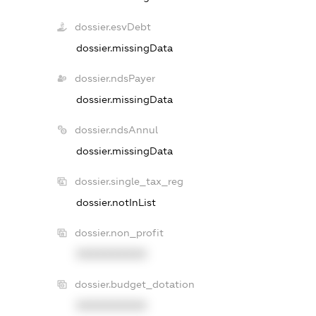
dossier.esvDebt
dossier.missingData
dossier.ndsPayer
dossier.missingData
dossier.ndsAnnul
dossier.missingData
dossier.single_tax_reg
dossier.notInList
dossier.non_profit
XXXXXXXXXX
dossier.budget_dotation
XXXXXXXXXX