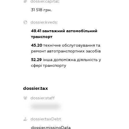
dossier.capital:
31 518 грн.
dossier.kveds:
49.41
вантажний автомобільний
транспорт
45.20
технічне обслуговування та
ремонт автотранспортних засобів
52.29
інша допоміжна діяльність у
сфері транспорту
dossier.tax
dossier.staff
XXXXXXXXXX
dossier.taxDebt
dossier.missingData