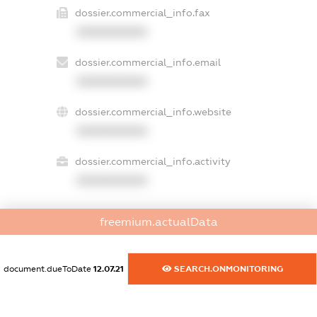
dossier.commercial_info.fax
XXXXXXXXXX
dossier.commercial_info.email
XXXXXXXXXX
dossier.commercial_info.website
XXXXXXXXXX
dossier.commercial_info.activity
XXXXXXXXXX
freemium.actualData
freemium.exampleText_1
freemium.exampleText_2
freemium.anonymousPerSearch2
document.dueToDate
12.07.21
SEARCH.ONMONITORING
FREEMIUM.DETAILS
FREEMIUM.REGISTER