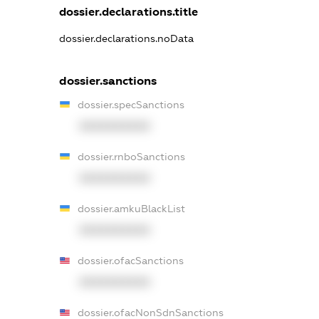
dossier.declarations.title
dossier.declarations.noData
dossier.sanctions
dossier.specSanctions
XXXXXXXXXX
dossier.rnboSanctions
XXXXXXXXXX
dossier.amkuBlackList
XXXXXXXXXX
dossier.ofacSanctions
XXXXXXXXXX
dossier.ofacNonSdnSanctions