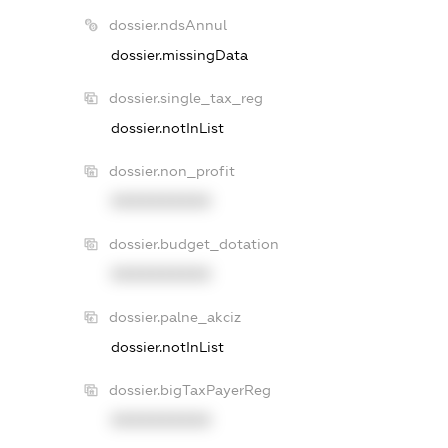
dossier.ndsAnnul
dossier.missingData
dossier.single_tax_reg
dossier.notInList
dossier.non_profit
XXXXXXXXXX
dossier.budget_dotation
XXXXXXXXXX
dossier.palne_akciz
dossier.notInList
dossier.bigTaxPayerReg
XXXXXXXXXX