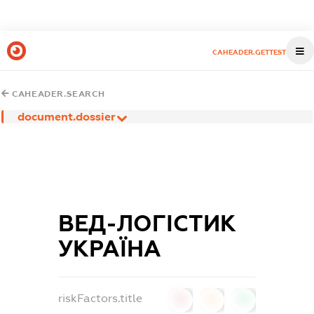
CAHEADER.GETTEST
CAHEADER.SEARCH
document.dossier
ВЕД-ЛОГІСТИК
УКРАЇНА
riskFactors.title
0
0
0