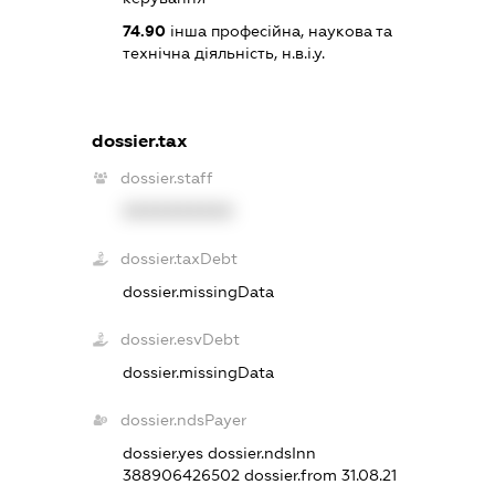
74.90
інша професійна, наукова та
технічна діяльність, н.в.і.у.
dossier.tax
dossier.staff
XXXXXXXXXX
dossier.taxDebt
dossier.missingData
dossier.esvDebt
dossier.missingData
dossier.ndsPayer
dossier.yes
dossier.ndsInn
388906426502
dossier.from 31.08.21