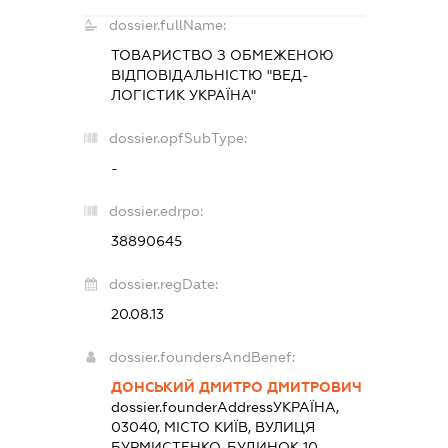
dossier.fullName:
ТОВАРИСТВО З ОБМЕЖЕНОЮ
ВІДПОВІДАЛЬНІСТЮ "ВЕД-
ЛОГІСТИК УКРАЇНА"
dossier.opfSubType:
-
dossier.edrpo:
38890645
dossier.regDate:
20.08.13
dossier.foundersAndBenef:
ДОНСЬКИЙ ДМИТРО ДМИТРОВИЧ
dossier.founderAddress
УКРАЇНА,
03040, МІСТО КИЇВ, ВУЛИЦЯ
БУРМИСТЕНКО, БУДИНОК 10,