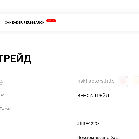
BETA
CAHEADER.PERSSEARCH
ТРЕЙД
riskFactors.title
0
0
e:
ВЕНСА ТРЕЙД
Type:
-
38894220
dossier.missingData