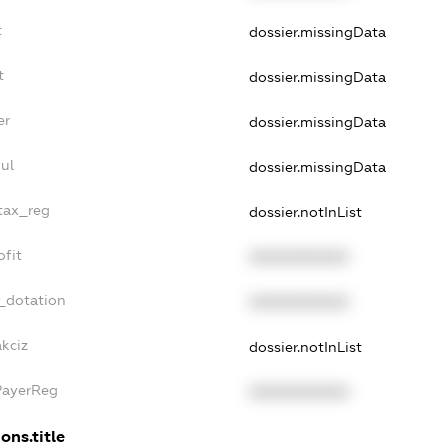
t
dossier.missingData
t
dossier.missingData
er
dossier.missingData
ul
dossier.missingData
_tax_reg
dossier.notInList
ofit
XXXXXXXXXX
_dotation
XXXXXXXXXX
akciz
dossier.notInList
PayerReg
XXXXXXXXXX
ons.title