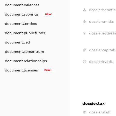
document.balances
dossier.benefici
document.scorings
new!
dossier.smida:
document.tenders
document.publicfunds
dossier.address
document.ved
dossier.capital:
document.semantrum
document.relationships
dossier.kveds:
document.licenses
new!
dossier.tax
dossier.staff