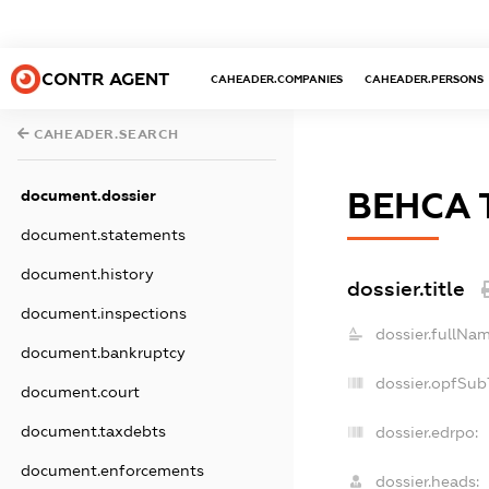
CONTR AGENT
CAHEADER.COMPANIES
CAHEADER.PERSONS
CAHEADER.SEARCH
ВЕНСА 
document.dossier
document.statements
document.history
dossier.title
document.inspections
dossier.fullNam
document.bankruptcy
dossier.opfSub
document.court
document.taxdebts
dossier.edrpo:
document.enforcements
dossier.heads: