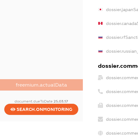
dossier.japanS
dossier.canada
dossier.rfSanct
dossier.russian
dossier.comme
dossier.commer
freemium.actualData
dossier.commer
document.dueToDate
25.03.17
dossier.commer
SEARCH.ONMONITORING
dossier.commer
dossier.commer