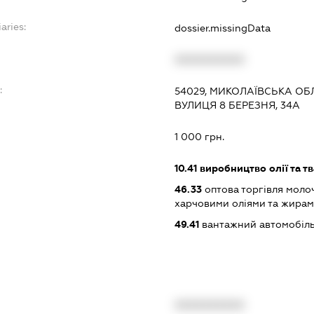
aries:
dossier.missingData
XXXXXXXXXX
:
54029, МИКОЛАЇВСЬКА ОБЛ
ВУЛИЦЯ 8 БЕРЕЗНЯ, 34А
1 000 грн.
10.41
виробництво олії та т
46.33
оптова торгівля моло
харчовими оліями та жира
49.41
вантажний автомобіль
XXXXXXXXXX