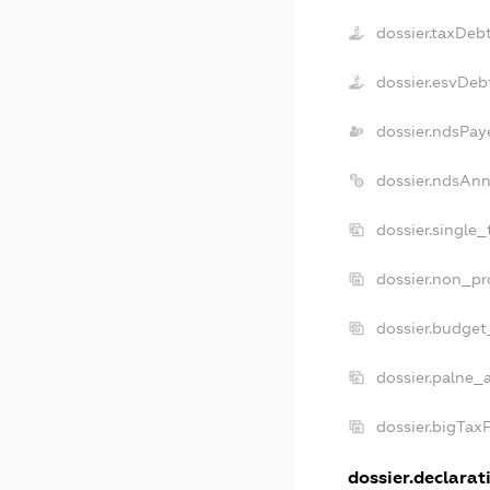
dossier.taxDeb
dossier.esvDeb
dossier.ndsPay
dossier.ndsAnn
dossier.single
dossier.non_pr
dossier.budget
dossier.palne_
dossier.bigTax
dossier.declarati