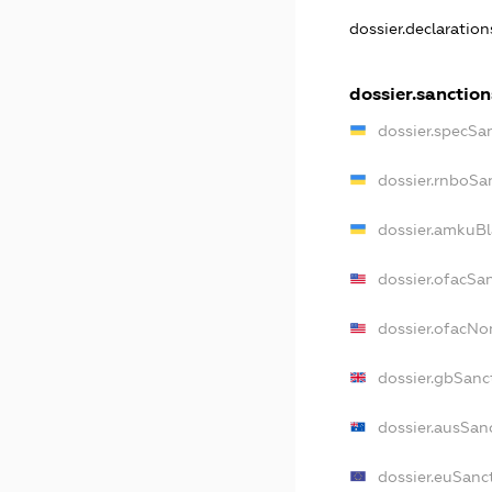
dossier.declaratio
dossier.sanction
dossier.specSa
dossier.rnboSa
dossier.amkuBl
dossier.ofacSa
dossier.ofacN
dossier.gbSanc
dossier.ausSan
dossier.euSanc