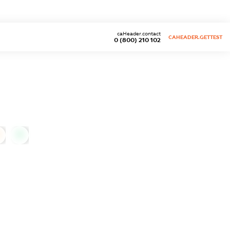
caHeader.contact
CAHEADER.GETTEST
0 (800) 210 102
0