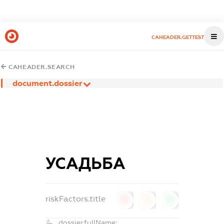
CAHEADER.GETTEST
CAHEADER.SEARCH
document.dossier
УСАДЬБА
riskFactors.title
0
0
0
dossier.fullName: