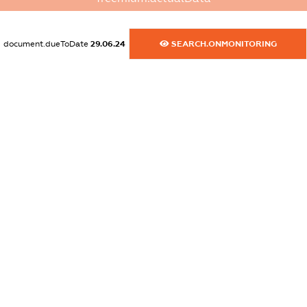
XXXXXXXXXX
dossier.commercial_info.fax
document.dueToDate
29.06.24
SEARCH.ONMONITORING
XXXXXXXXXX
dossier.commercial_info.email
XXXXXXXXXX
dossier.commercial_info.website
XXXXXXXXXX
dossier.commercial_info.activity
XXXXXXXXXX
freemium.exampleText_1
freemium.exampleText_2
freemium.anonymousPerSearch2
FREEMIUM.DETAILS