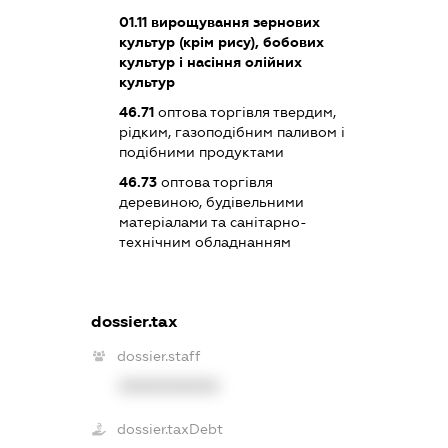
01.11
вирощування зернових
культур (крім рису), бобових
культур і насіння олійних
культур
46.71
оптова торгівля твердим,
рідким, газоподібним паливом і
подібними продуктами
46.73
оптова торгівля
деревиною, будівельними
матеріалами та санітарно-
технічним обладнанням
dossier.tax
dossier.staff
XXXXXXXXXX
dossier.taxDebt