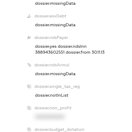
dossier.missingData
dossier.esvDebt
dossier.missingData
dossier.ndsPayer
dossier.yes
dossier.ndsInn
388943602551
dossier.from 30.11.13
dossier.ndsAnnul
dossier.missingData
dossier.single_tax_reg
dossier.notInList
dossier.non_profit
XXXXXXXXXX
dossier.budget_dotation