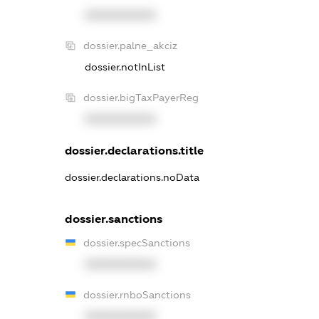
XXXXXXXXXX
dossier.palne_akciz
dossier.notInList
dossier.bigTaxPayerReg
XXXXXXXXXX
dossier.declarations.title
dossier.declarations.noData
dossier.sanctions
dossier.specSanctions
XXXXXXXXXX
dossier.rnboSanctions
XXXXXXXXXX