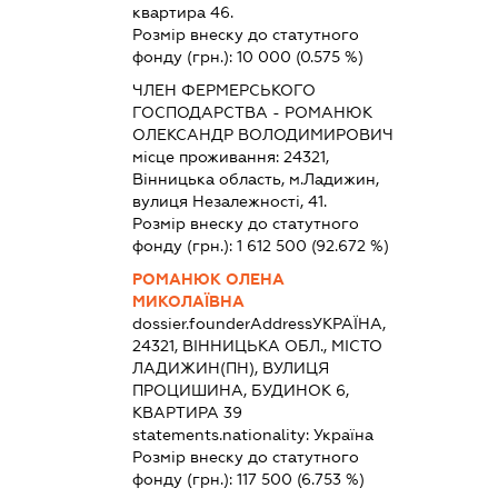
квартира 46.
Розмір внеску до статутного
фонду (грн.):
10 000
(0.575 %)
ЧЛЕН ФЕРМЕРСЬКОГО
ГОСПОДАРСТВА - РОМАНЮК
ОЛЕКСАНДР ВОЛОДИМИРОВИЧ
місце проживання: 24321,
Вінницька область, м.Ладижин,
вулиця Незалежності, 41.
Розмір внеску до статутного
фонду (грн.):
1 612 500
(92.672 %)
РОМАНЮК ОЛЕНА
МИКОЛАЇВНА
dossier.founderAddress
УКРАЇНА,
24321, ВІННИЦЬКА ОБЛ., МІСТО
ЛАДИЖИН(ПН), ВУЛИЦЯ
ПРОЦИШИНА, БУДИНОК 6,
КВАРТИРА 39
statements.nationality:
Україна
Розмір внеску до статутного
фонду (грн.):
117 500
(6.753 %)