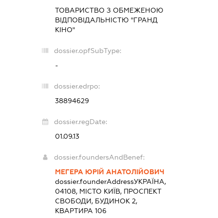
ТОВАРИСТВО З ОБМЕЖЕНОЮ
ВІДПОВІДАЛЬНІСТЮ "ГРАНД
КІНО"
dossier.opfSubType:
-
dossier.edrpo:
38894629
dossier.regDate:
01.09.13
dossier.foundersAndBenef:
МЕГЕРА ЮРІЙ АНАТОЛІЙОВИЧ
dossier.founderAddress
УКРАЇНА,
04108, МІСТО КИЇВ, ПРОСПЕКТ
СВОБОДИ, БУДИНОК 2,
КВАРТИРА 106