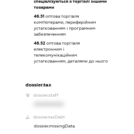
спеціалізуються в торгівлі іншими
товарами
46.51
оптова торгівля
комп'ютерами, периферійним
устаткованням і програмним
забезпеченням
46.52
оптова торгівля
електронним і
телекомунікаційним
устаткованням, деталями до нього
dossier.tax
dossier.staff
XXXXXXXXXX
dossier.taxDebt
dossier.missingData