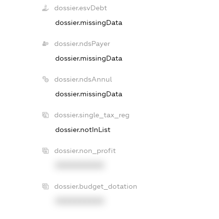
dossier.esvDebt
dossier.missingData
dossier.ndsPayer
dossier.missingData
dossier.ndsAnnul
dossier.missingData
dossier.single_tax_reg
dossier.notInList
dossier.non_profit
XXXXXXXXXX
dossier.budget_dotation
XXXXXXXXXX