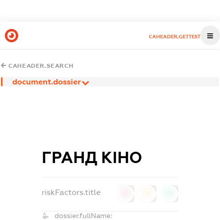
CAHEADER.GETTEST
CAHEADER.SEARCH
document.dossier
ГРАНД КІНО
riskFactors.title
0
0
0
dossier.fullName: