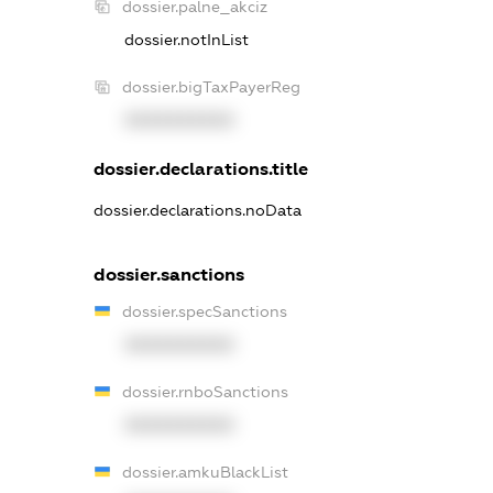
dossier.palne_akciz
dossier.notInList
dossier.bigTaxPayerReg
XXXXXXXXXX
dossier.declarations.title
dossier.declarations.noData
dossier.sanctions
dossier.specSanctions
XXXXXXXXXX
dossier.rnboSanctions
XXXXXXXXXX
dossier.amkuBlackList