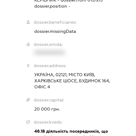
КЕРІВНИК
- dossier.from 01.09.13
dossier.position -
dossier.beneficiaries:
dossier.missingData
dossier.smida:
XXXXXXXXXX
dossier.address:
УКРАЇНА, 02121, МІСТО КИЇВ,
ХАРКІВСЬКЕ ШОСЕ, БУДИНОК 164,
ОФІС 4
dossier.capital:
20 000 грн.
dossier.kveds:
46.18
діяльність посередників, що