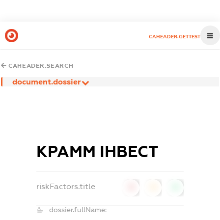
CAHEADER.GETTEST
CAHEADER.SEARCH
document.dossier
КРАММ ІНВЕСТ
riskFactors.title
0
0
0
dossier.fullName: