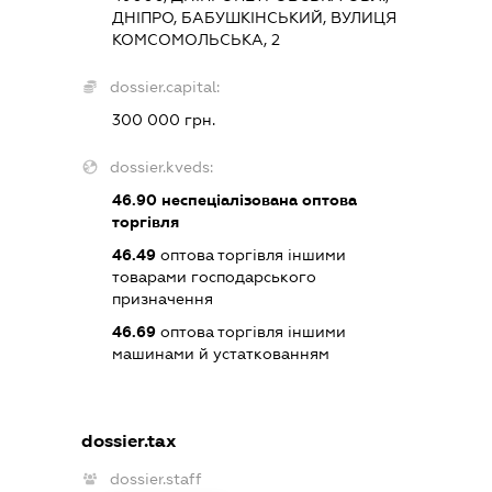
ДНІПРО, БАБУШКІНСЬКИЙ, ВУЛИЦЯ
КОМСОМОЛЬСЬКА, 2
dossier.capital:
300 000 грн.
dossier.kveds:
46.90
неспеціалізована оптова
торгівля
46.49
оптова торгівля іншими
товарами господарського
призначення
46.69
оптова торгівля іншими
машинами й устаткованням
dossier.tax
dossier.staff