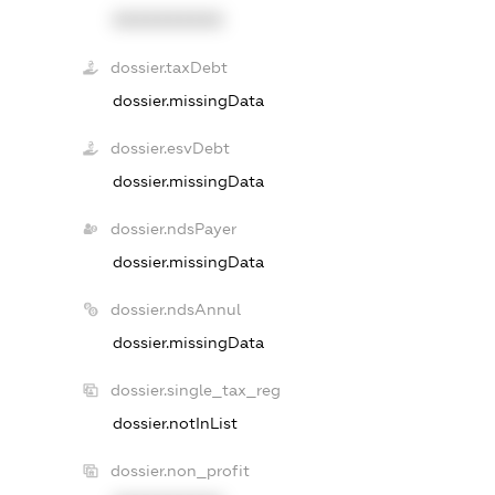
XXXXXXXXXX
dossier.taxDebt
dossier.missingData
dossier.esvDebt
dossier.missingData
dossier.ndsPayer
dossier.missingData
dossier.ndsAnnul
dossier.missingData
dossier.single_tax_reg
dossier.notInList
dossier.non_profit