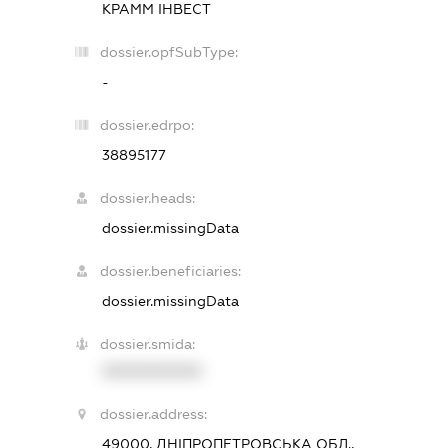
КРАММ ІНВЕСТ
dossier.opfSubType:
-
dossier.edrpo:
38895177
dossier.heads:
dossier.missingData
dossier.beneficiaries:
dossier.missingData
dossier.smida:
XXXXXXXXXX
dossier.address:
49000, ДНІПРОПЕТРОВСЬКА ОБЛ.,