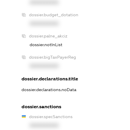
XXXXXXXXXX
dossier.budget_dotation
XXXXXXXXXX
dossier.palne_akciz
dossier.notInList
dossier.bigTaxPayerReg
XXXXXXXXXX
dossier.declarations.title
dossier.declarations.noData
dossier.sanctions
dossier.specSanctions
XXXXXXXXXX