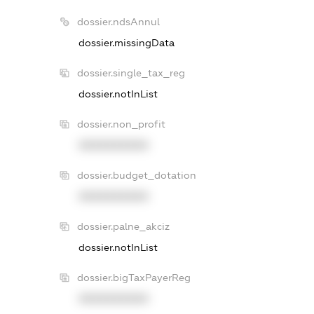
dossier.ndsAnnul
dossier.missingData
dossier.single_tax_reg
dossier.notInList
dossier.non_profit
XXXXXXXXXX
dossier.budget_dotation
XXXXXXXXXX
dossier.palne_akciz
dossier.notInList
dossier.bigTaxPayerReg
XXXXXXXXXX