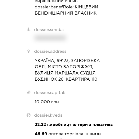
вирішальний вплив
dossier.benefRole:
КІНЦЕВИЙ
БЕНЕФІЦІАРНИЙ ВЛАСНИК
dossier.smida:
XXXXXXXXXX
dossier.address:
УКРАЇНА, 69123, ЗАПОРІЗЬКА
ОБЛ., МІСТО ЗАПОРІЖЖЯ,
ВУЛИЦЯ МАРШАЛА СУДЦЯ,
БУДИНОК 26, КВАРТИРА 110
dossier.capital:
10 000 грн.
dossier.kveds:
22.22
виробництво тари з пластмас
46.69
оптова торгівля іншими