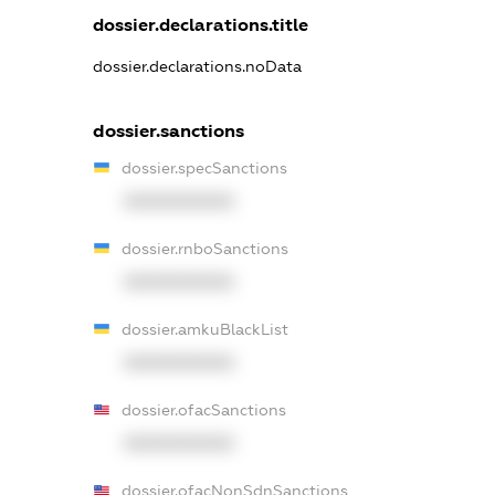
dossier.declarations.title
dossier.declarations.noData
dossier.sanctions
dossier.specSanctions
XXXXXXXXXX
dossier.rnboSanctions
XXXXXXXXXX
dossier.amkuBlackList
XXXXXXXXXX
dossier.ofacSanctions
XXXXXXXXXX
dossier.ofacNonSdnSanctions