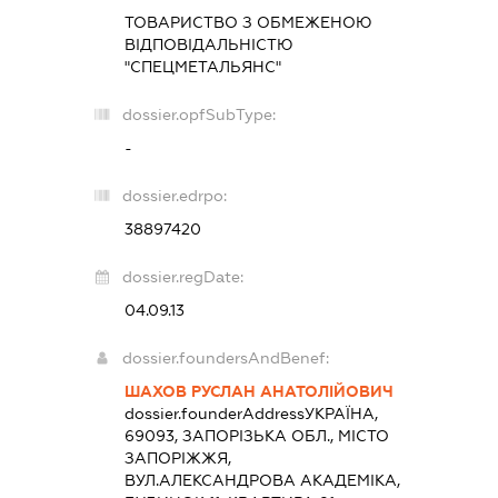
ТОВАРИСТВО З ОБМЕЖЕНОЮ
ВІДПОВІДАЛЬНІСТЮ
"СПЕЦМЕТАЛЬЯНС"
dossier.opfSubType:
-
dossier.edrpo:
38897420
dossier.regDate:
04.09.13
dossier.foundersAndBenef:
ШАХОВ РУСЛАН АНАТОЛІЙОВИЧ
dossier.founderAddress
УКРАЇНА,
69093, ЗАПОРІЗЬКА ОБЛ., МІСТО
ЗАПОРІЖЖЯ,
ВУЛ.АЛЕКСАНДРОВА АКАДЕМІКА,