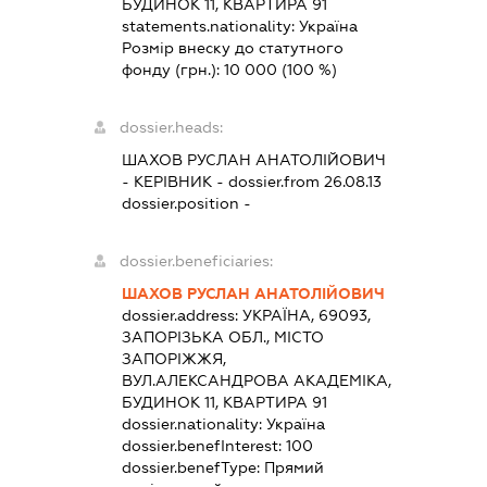
БУДИНОК 11, КВАРТИРА 91
statements.nationality:
Україна
Розмір внеску до статутного
фонду (грн.):
10 000
(100 %)
dossier.heads:
ШАХОВ РУСЛАН АНАТОЛІЙОВИЧ
-
КЕРІВНИК
- dossier.from 26.08.13
dossier.position -
dossier.beneficiaries:
ШАХОВ РУСЛАН АНАТОЛІЙОВИЧ
dossier.address:
УКРАЇНА, 69093,
ЗАПОРІЗЬКА ОБЛ., МІСТО
ЗАПОРІЖЖЯ,
ВУЛ.АЛЕКСАНДРОВА АКАДЕМІКА,
БУДИНОК 11, КВАРТИРА 91
dossier.nationality:
Україна
dossier.benefInterest:
100
dossier.benefType:
Прямий