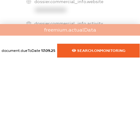
dossier.commercial_info.website
XXXXXXXXXX
dossier.commercial_info.activity
freemium.actualData
XXXXXXXXXX
document.dueToDate
17.09.25
SEARCH.ONMONITORING
freemium.exampleText_1
freemium.exampleText_2
freemium.anonymousPerSearch2
FREEMIUM.DETAILS
FREEMIUM.REGISTER