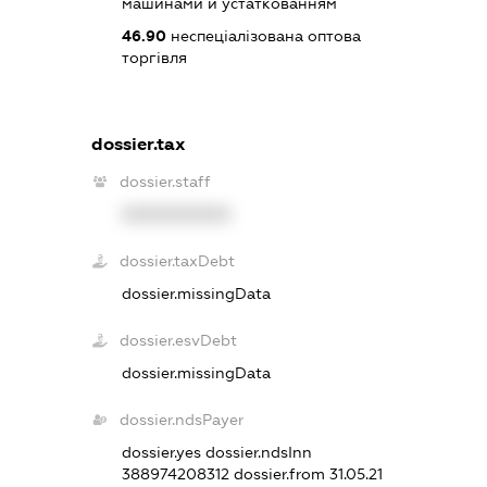
машинами й устаткованням
46.90
неспеціалізована оптова
торгівля
dossier.tax
dossier.staff
XXXXXXXXXX
dossier.taxDebt
dossier.missingData
dossier.esvDebt
dossier.missingData
dossier.ndsPayer
dossier.yes
dossier.ndsInn
388974208312
dossier.from 31.05.21