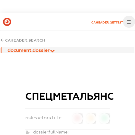
CAHEADER.GETTEST
CAHEADER.SEARCH
document.dossier
СПЕЦМЕТАЛЬЯНС
riskFactors.title
0
0
0
dossier.fullName: