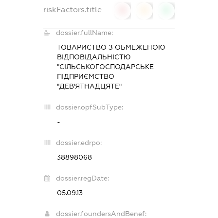
riskFactors.title
0
0
0
dossier.fullName:
ТОВАРИСТВО З ОБМЕЖЕНОЮ
ВІДПОВІДАЛЬНІСТЮ
"СІЛЬСЬКОГОСПОДАРСЬКЕ
ПІДПРИЄМСТВО
"ДЕВ'ЯТНАДЦЯТЕ"
dossier.opfSubType:
-
dossier.edrpo:
38898068
dossier.regDate:
05.09.13
dossier.foundersAndBenef: