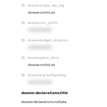
dossier.single_tax_reg
dossier.notInList
dossier.non_profit
XXXXXXXXXX
dossier.budget_dotation
XXXXXXXXXX
dossier.palne_akciz
dossier.notInList
dossier.bigTaxPayerReg
XXXXXXXXXX
dossier.declarations.title
dossier.declarations.noData