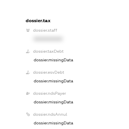
dossier.tax
dossier.staff
XXXXXXXXXX
dossier.taxDebt
dossier.missingData
dossier.esvDebt
dossier.missingData
dossier.ndsPayer
dossier.missingData
dossier.ndsAnnul
dossier.missingData