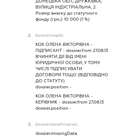
ДОНЕЦЬКА ОБЛ., ДРУЖКІВКА,
ВУЛИЦЯ ІНДУСТРІАЛЬНА, 2
Розмір внеску до статутного
фонду (грн.):
10 000
(1 %)
dossier.heads:
КОХ ОЛЕНА ВІКТОРІВНА
-
ПІДПИСАНТ
- dossier.from 27.08.13
ВЧИНЯТИ ДІЇ ВІД ІМЕНІ
ЮРИДИЧНОЇ ОСОБИ, У ТОМУ
ЧИСЛІ ПІДПИСУВАТИ
ДОГОВОРИ ТОЩО (ВІДПОВІДНО
ДО СТАТУТУ)
dossier.position -
КОХ ОЛЕНА ВІКТОРІВНА
-
КЕРІВНИК
- dossier.from 27.08.13
dossier.position -
dossier.beneficiaries:
dossier.missingData