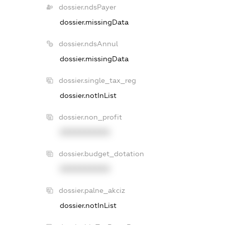
dossier.ndsPayer
dossier.missingData
dossier.ndsAnnul
dossier.missingData
dossier.single_tax_reg
dossier.notInList
dossier.non_profit
XXXXXXXXXX
dossier.budget_dotation
XXXXXXXXXX
dossier.palne_akciz
dossier.notInList