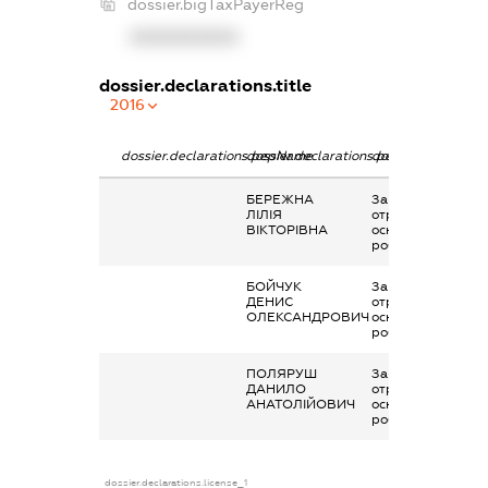
dossier.bigTaxPayerReg
XXXXXXXXXX
dossier.declarations.title
2016
dossier.declarations.pepName
dossier.declarations.personName
dossier.declaratio
БЕРЕЖНА
Заробітна плата
ЛІЛІЯ
отримана за
ВІКТОРІВНА
основним місцем
роботи
БОЙЧУК
Заробітна плата
ДЕНИС
отримана за
ОЛЕКСАНДРОВИЧ
основним місцем
роботи
ПОЛЯРУШ
Заробітна плата
ДАНИЛО
отримана за
АНАТОЛІЙОВИЧ
основним місцем
роботи
dossier.declarations.license_1