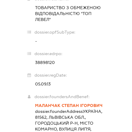
ТОВАРИСТВО З ОБМЕЖЕНОЮ
ВІДПОВІДАЛЬНІСТЮ "ТОП
ЛЕВЕЛ"
dossier.opfSubType:
-
dossier.edrpo:
38898120
dossier.regDate:
05.09.13
dossier.foundersAndBenef:
МАЛАНЧАК СТЕПАН ІГОРОВИЧ
dossier.founderAddress
УКРАЇНА,
81562, ЛЬВІВСЬКА ОБЛ.,
ГОРОДОЦЬКИЙ Р-Н, МІСТО
КОМАРНО, ВУЛИЦЯ ЛИП'Я,