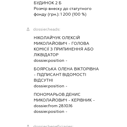
БУДИНОК 2 Б
Розмір внеску до статутного
фонду (грн.):
1 200
(100 %)
dossier.heads:
НІКОЛАЙЧУК ОЛЕКСІЙ
МИКОЛАЙОВИЧ
-
ГОЛОВА
КОМІСІЇ З ПРИПИНЕННЯ АБО
ЛІКВІДАТОР
dossier.position -
БОЯРСЬКА ОЛЕНА ВІКТОРІВНА
-
ПІДПИСАНТ
ВІДОМОСТІ
ВІДСУТНІ
dossier.position -
ПОНОМАРЬОВ ДЕНИС
МИКОЛАЙОВИЧ
-
КЕРІВНИК
-
dossier.from 28.10.16
dossier.position -
dossier.beneficiaries: