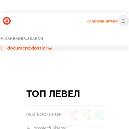
CAHEADER.GETTEST
CAHEADER.SEARCH
document.dossier
ТОП ЛЕВЕЛ
riskFactors.title
0
0
0
dossier.fullName: