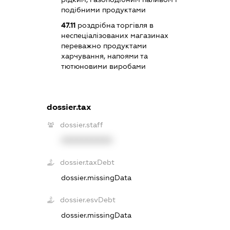
подібними продуктами
47.11
роздрібна торгівля в
неспеціалізованих магазинах
переважно продуктами
харчування, напоями та
тютюновими виробами
dossier.tax
dossier.staff
XXXXXXXXXX
dossier.taxDebt
dossier.missingData
dossier.esvDebt
dossier.missingData