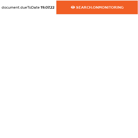
XXXXXXXXXX
document.dueToDate
19.07.22
SEARCH.ONMONITORING
dossier.commercial_info.activity
XXXXXXXXXX
freemium.exampleText_1
freemium.exampleText_2
freemium.anonymousPerSearch2
FREEMIUM.DETAILS
FREEMIUM.REGISTER