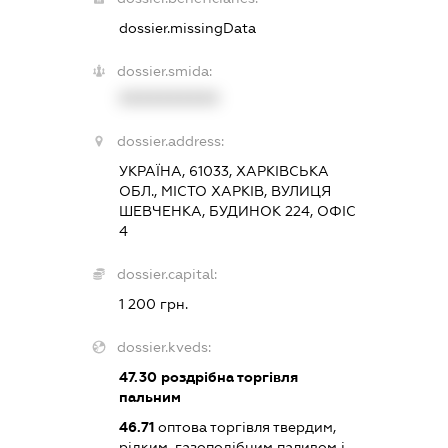
dossier.missingData
dossier.smida:
XXXXXXXXXX
dossier.address:
УКРАЇНА, 61033, ХАРКІВСЬКА
ОБЛ., МІСТО ХАРКІВ, ВУЛИЦЯ
ШЕВЧЕНКА, БУДИНОК 224, ОФІС
4
dossier.capital:
1 200 грн.
dossier.kveds:
47.30
роздрібна торгівля
пальним
46.71
оптова торгівля твердим,
рідким, газоподібним паливом і