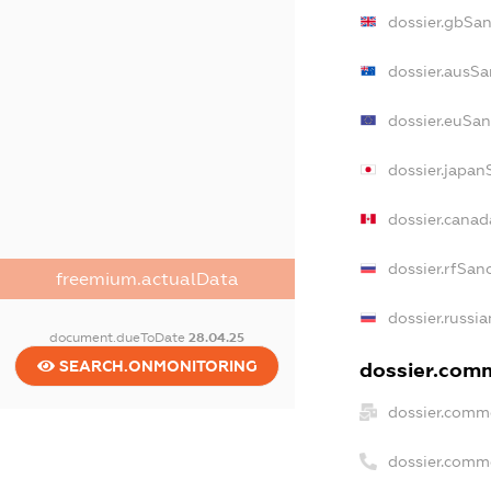
dossier.gbSan
dossier.ausSa
dossier.euSan
dossier.japan
dossier.cana
dossier.rfSan
freemium.actualData
dossier.russia
document.dueToDate
28.04.25
SEARCH.ONMONITORING
dossier.comm
dossier.comme
dossier.comm