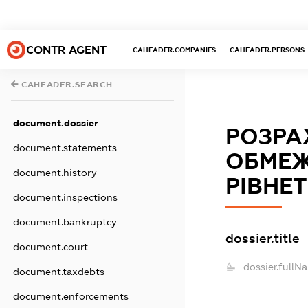
CONTR AGENT
CAHEADER.COMPANIES
CAHEADER.PERSONS
CAHEADER.SEARCH
document.dossier
РОЗРА
document.statements
ОБМЕЖ
document.history
РІВНЕ
document.inspections
document.bankruptcy
dossier.title
document.court
dossier.fullN
document.taxdebts
document.enforcements