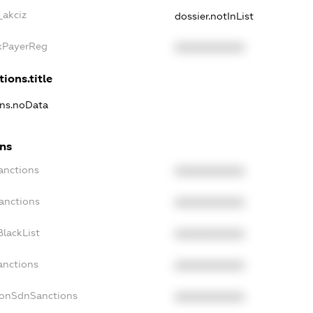
_akciz
dossier.notInList
axPayerReg
XXXXXXXXXX
ions.title
ons.noData
ons
anctions
XXXXXXXXXX
anctions
XXXXXXXXXX
lackList
XXXXXXXXXX
anctions
XXXXXXXXXX
NonSdnSanctions
XXXXXXXXXX