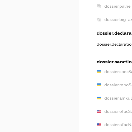
dossier.palne
dossier.bigT
dossier.declarat
dossier.declarati
dossier.sancti
dossier.specS
dossier.rnboS
dossier.amkuB
dossier.ofacS
dossier.ofac