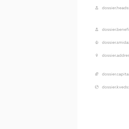
dossier.heads
dossier.benefi
dossier.smida
dossier.addres
dossier.capital
dossier.kveds: