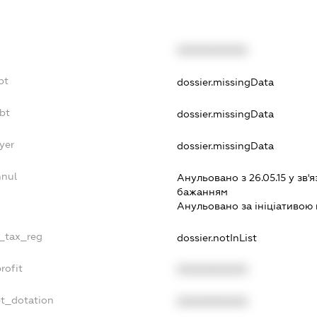
XXXXXXXXXX
bt
dossier.missingData
bt
dossier.missingData
yer
dossier.missingData
nnul
Анульовано з 26.05.15 у зв'я
бажанням
Анульовано за iнiцiативою 
e_tax_reg
dossier.notInList
rofit
XXXXXXXXXX
et_dotation
XXXXXXXXXX