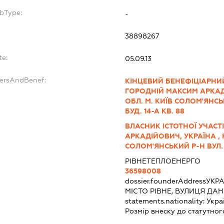
ubType:
-
38898267
te:
05.09.13
dersAndBenef:
КІНЦЕВИЙ БЕНЕФІЦІАРНИЙ
ГОРОДНІЙ МАКСИМ АРКАДІ
ОБЛ. М. КИЇВ СОЛОМ'ЯНС
БУД. 14-А КВ. 88
ВЛАСНИК ІСТОТНОЇ УЧАСТ
АРКАДІЙОВИЧ, УКРАЇНА , 
СОЛОМ'ЯНСЬКИЙ Р-Н ВУЛ. 
РІВНЕТЕПЛОЕНЕРГО
36598008
dossier.founderAddress
УКРА
МІСТО РІВНЕ, ВУЛИЦЯ ДА
statements.nationality:
Укра
Розмір внеску до статутног