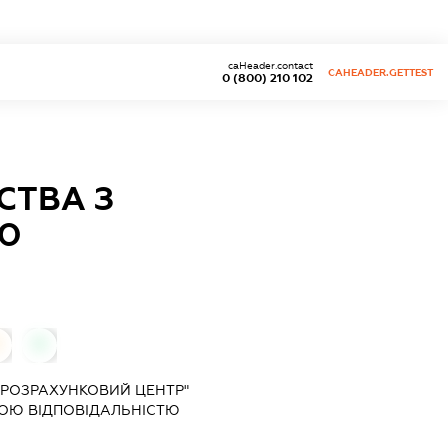
caHeader.contact
CAHEADER.GETTEST
0 (800) 210 102
СТВА З
Ю
0
0
"РОЗРАХУНКОВИЙ ЦЕНТР"
ОЮ ВІДПОВІДАЛЬНІСТЮ