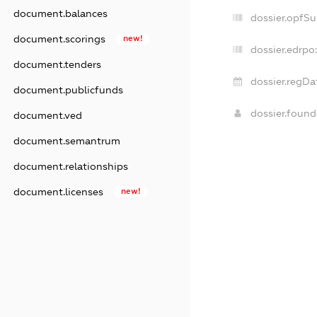
document.balances
dossier.opfS
document.scorings
new!
dossier.edrpo:
document.tenders
dossier.regDa
document.publicfunds
dossier.foun
document.ved
document.semantrum
document.relationships
document.licenses
new!