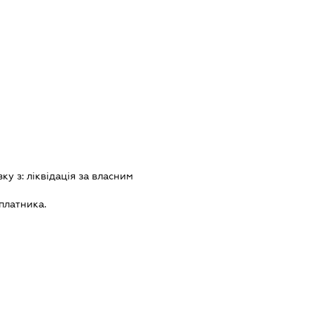
зку з:
лiквiдацiя за власним
платника.