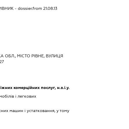
РІВНИК
- dossier.from 21.08.13
КА ОБЛ., МІСТО РІВНЕ, ВУЛИЦЯ
27
них комерційних послуг, н.в.і.у.
обілів і легкових
них машин і устатковання, у тому