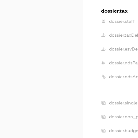
dossier.tax
dossier.staff
dossier.taxDe
dossier.esvDe
dossier.ndsPa
dossier.ndsA
dossier.singl
dossier.non_p
dossier.budg