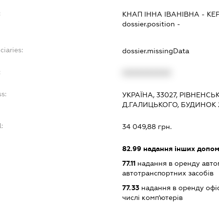
:
КНАП ІННА ІВАНІВНА
-
КЕ
dossier.position -
ciaries:
dossier.missingData
:
XXXXXXXXXX
s:
УКРАЇНА, 33027, РІВНЕНСЬ
Д.ГАЛИЦЬКОГО, БУДИНОК 
:
34 049,88 грн.
82.99
надання інших допоміж
77.11
надання в оренду автом
автотранспортних засобів
77.33
надання в оренду офіс
числі комп'ютерів