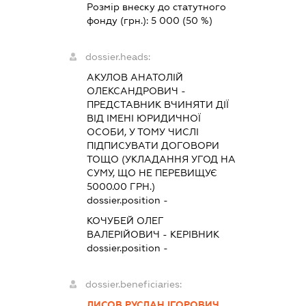
Розмір внеску до статутного
фонду (грн.):
5 000
(50 %)
dossier.heads:
АКУЛОВ АНАТОЛІЙ
ОЛЕКСАНДРОВИЧ
-
ПРЕДСТАВНИК
ВЧИНЯТИ ДІЇ
ВІД ІМЕНІ ЮРИДИЧНОЇ
ОСОБИ, У ТОМУ ЧИСЛІ
ПІДПИСУВАТИ ДОГОВОРИ
ТОЩО (УКЛАДАННЯ УГОД НА
СУМУ, ЩО НЕ ПЕРЕВИЩУЄ
5000.00 ГРН.)
dossier.position -
КОЧУБЕЙ ОЛЕГ
ВАЛЕРІЙОВИЧ
-
КЕРІВНИК
dossier.position -
dossier.beneficiaries:
ЛИСОВ РУСЛАН ІГОРОВИЧ