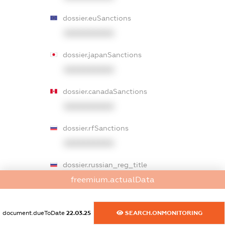
dossier.euSanctions
XXXXXXXXXX
dossier.japanSanctions
XXXXXXXXXX
dossier.canadaSanctions
XXXXXXXXXX
dossier.rfSanctions
XXXXXXXXXX
dossier.russian_reg_title
freemium.actualData
XXXXXXXXXX
dossier.commercial_info.title
document.dueToDate
22.03.25
SEARCH.ONMONITORING
dossier.commercial_info.postal_address