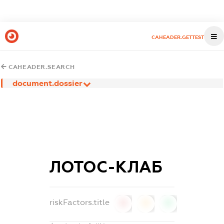
CAHEADER.GETTEST
CAHEADER.SEARCH
document.dossier
ЛОТОС-КЛАБ
riskFactors.title
0
0
0