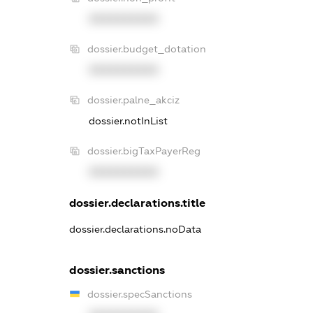
XXXXXXXXXX
dossier.budget_dotation
XXXXXXXXXX
dossier.palne_akciz
dossier.notInList
dossier.bigTaxPayerReg
XXXXXXXXXX
dossier.declarations.title
dossier.declarations.noData
dossier.sanctions
dossier.specSanctions