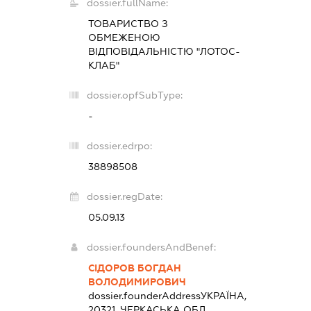
dossier.fullName:
ТОВАРИСТВО З
ОБМЕЖЕНОЮ
ВІДПОВІДАЛЬНІСТЮ "ЛОТОС-
КЛАБ"
dossier.opfSubType:
-
dossier.edrpo:
38898508
dossier.regDate:
05.09.13
dossier.foundersAndBenef:
СІДОРОВ БОГДАН
ВОЛОДИМИРОВИЧ
dossier.founderAddress
УКРАЇНА,
20321, ЧЕРКАСЬКА ОБЛ.,