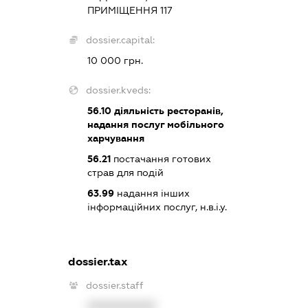
ПРИМІЩЕННЯ 117
dossier.capital:
10 000 грн.
dossier.kveds:
56.10
діяльність ресторанів,
надання послуг мобільного
харчування
56.21
постачання готових
страв для подій
63.99
надання інших
інформаційних послуг, н.в.і.у.
dossier.tax
dossier.staff
XXXXXXXXXX