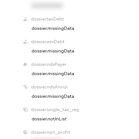
XXXXXXXXXX
dossier.taxDebt
dossier.missingData
dossier.esvDebt
dossier.missingData
dossier.ndsPayer
dossier.missingData
dossier.ndsAnnul
dossier.missingData
dossier.single_tax_reg
dossier.notInList
dossier.non_profit