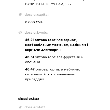
ВУЛИЦЯ БІЛОРУСЬКА, 15Б
dossier.capital:
8 888 грн.
dossier.kveds:
46.21
оптова торгівля зерном,
необробленим тютюном, насінням і
кормами для тварин
46.31
оптова торгівля фруктами й
овочами
46.47
оптова торгівля меблями,
килимами й освітлювальним
приладдям
dossier.tax
dossier.staff