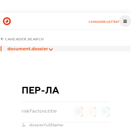
CAHEADER.GETTEST
CAHEADER.SEARCH
document.dossier
ПЕР-ЛА
riskFactors.title
0
0
0
dossier.fullName: