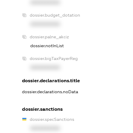
XXXXXXXXXX
dossier.budget_dotation
XXXXXXXXXX
dossier.palne_akciz
dossier.notInList
dossier.bigTaxPayerReg
XXXXXXXXXX
dossier.declarations.title
dossier.declarations.noData
dossier.sanctions
dossier.specSanctions
XXXXXXXXXX