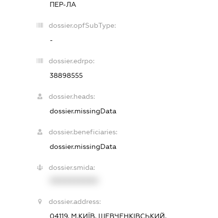
ПЕР-ЛА
dossier.opfSubType:
-
dossier.edrpo:
38898555
dossier.heads:
dossier.missingData
dossier.beneficiaries:
dossier.missingData
dossier.smida:
XXXXXXXXXX
dossier.address:
04119, М.КИЇВ, ШЕВЧЕНКІВСЬКИЙ,