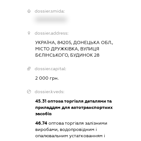
dossier.smida:
XXXXXXXXXX
dossier.address:
УКРАЇНА, 84205, ДОНЕЦЬКА ОБЛ.,
МІСТО ДРУЖКІВКА, ВУЛИЦЯ
БЄЛІНСЬКОГО, БУДИНОК 28
dossier.capital:
2 000 грн.
dossier.kveds:
45.31
оптова торгівля деталями та
приладдям для автотранспортних
засобів
46.74
оптова торгівля залізними
виробами, водопровідним і
опалювальним устаткованням і