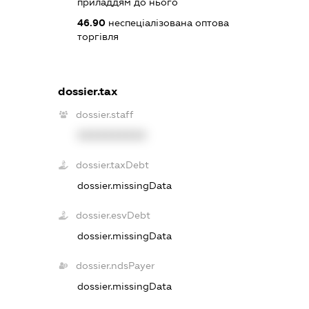
приладдям до нього
46.90
неспеціалізована оптова
торгівля
dossier.tax
dossier.staff
XXXXXXXXXX
dossier.taxDebt
dossier.missingData
dossier.esvDebt
dossier.missingData
dossier.ndsPayer
dossier.missingData