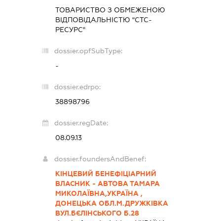
ТОВАРИСТВО З ОБМЕЖЕНОЮ
ВІДПОВІДАЛЬНІСТЮ "СТС-
РЕСУРС"
dossier.opfSubType:
-
dossier.edrpo:
38898796
dossier.regDate:
08.09.13
dossier.foundersAndBenef:
КІНЦЕВИЙ БЕНЕФІЦІАРНИЙ
ВЛАСНИК - АВТОВА ТАМАРА
МИКОЛАЇВНА,УКРАЇНА ,
ДОНЕЦЬКА ОБЛ.М.ДРУЖКІВКА
ВУЛ.БЄЛІНСЬКОГО Б.28