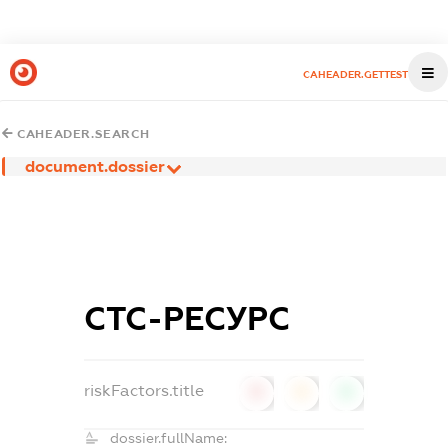
CAHEADER.GETTEST
CAHEADER.SEARCH
document.dossier
СТС-РЕСУРС
riskFactors.title
0
0
0
dossier.fullName: