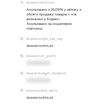
dossier.ndsAnnul
Анульовано з 26.09.16 у зв'язку з:
обсяги продажу товарiв < нiж
визначенi у Кодексi
Анульовано за iнiцiативою
платника.
dossier.single_tax_reg
dossier.notInList
dossier.non_profit
XXXXXXXXXX
dossier.budget_dotation
XXXXXXXXXX
dossier.palne_akciz
dossier.notInList