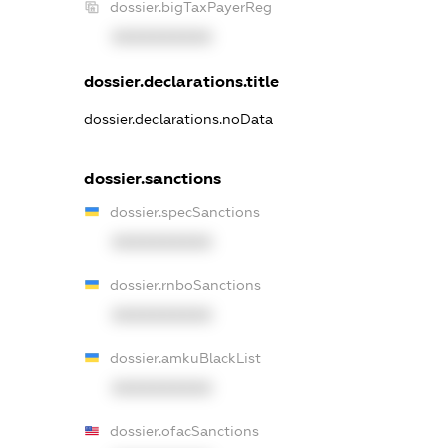
dossier.bigTaxPayerReg
XXXXXXXXXX
dossier.declarations.title
dossier.declarations.noData
dossier.sanctions
dossier.specSanctions
XXXXXXXXXX
dossier.rnboSanctions
XXXXXXXXXX
dossier.amkuBlackList
XXXXXXXXXX
dossier.ofacSanctions