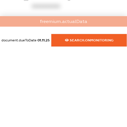
XXXXXXXXXX
dossier.commercial_info.website
freemium.actualData
XXXXXXXXXX
dossier.commercial_info.activity
document.dueToDate
01.11.25
SEARCH.ONMONITORING
XXXXXXXXXX
freemium.exampleText_1
freemium.exampleText_2
freemium.anonymousPerSearch2
FREEMIUM.DETAILS
FREEMIUM.REGISTER