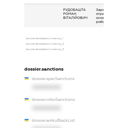
РУДОБАШТА
Заробітна плата
РОМАН
отримана за
ВІТАЛІЙОВИЧ
основним місцем
роботи
dossier.declarations.license_1
dossier.declarations.license_2
dossier.declarations.license_3
dossier.sanctions
dossier.specSanctions
XXXXXXXXXX
dossier.rnboSanctions
XXXXXXXXXX
dossier.amkuBlackList