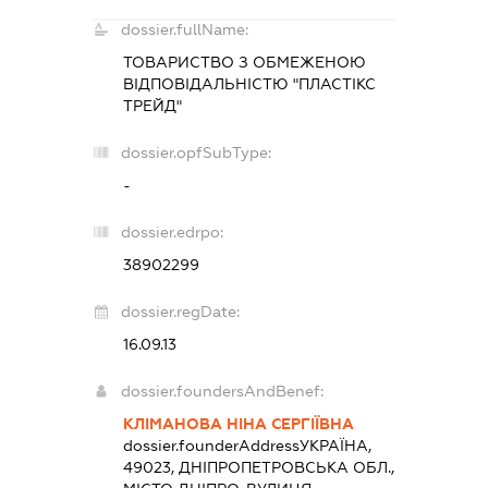
dossier.fullName:
ТОВАРИСТВО З ОБМЕЖЕНОЮ
ВІДПОВІДАЛЬНІСТЮ "ПЛАСТІКС
ТРЕЙД"
dossier.opfSubType:
-
dossier.edrpo:
38902299
dossier.regDate:
16.09.13
dossier.foundersAndBenef:
КЛІМАНОВА НІНА СЕРГІЇВНА
dossier.founderAddress
УКРАЇНА,
49023, ДНІПРОПЕТРОВСЬКА ОБЛ.,