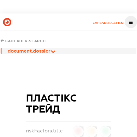
CAHEADER.GETTEST
CAHEADER.SEARCH
document.dossier
ПЛАСТІКС
ТРЕЙД
riskFactors.title
0
0
0