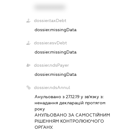
XXXXXXXXXX
dossier.taxDebt
dossier.missingData
dossier.esvDebt
dossier.missingData
dossier.ndsPayer
dossier.missingData
dossier.ndsAnnul
Анульовано з 27.12.19 у зв'язку з:
ненадання декларацiй протягом
року
АНУЛЬОВАНО ЗА САМОСТIЙНИМ
РIШЕННЯМ КОНТРОЛЮЮЧОГО
ОРГАНУ.