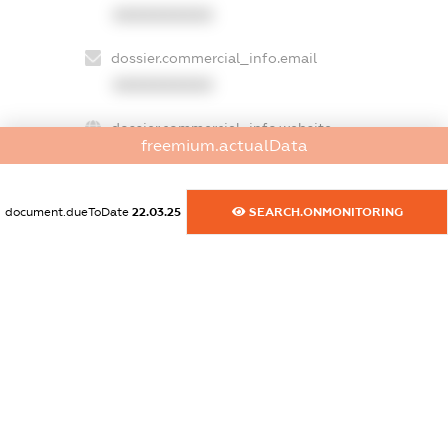
XXXXXXXXXX
dossier.commercial_info.email
XXXXXXXXXX
dossier.commercial_info.website
freemium.actualData
XXXXXXXXXX
dossier.commercial_info.activity
document.dueToDate
22.03.25
SEARCH.ONMONITORING
XXXXXXXXXX
freemium.exampleText_1
freemium.exampleText_2
freemium.anonymousPerSearch2
FREEMIUM.DETAILS
FREEMIUM.REGISTER