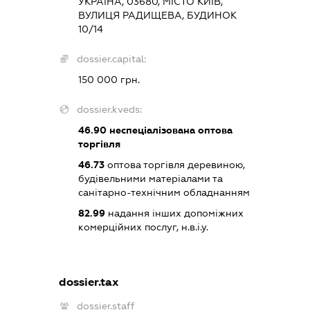
УКРАЇНА, 03680, МІСТО КИЇВ,
ВУЛИЦЯ РАДИЩЕВА, БУДИНОК
10/14
dossier.capital:
150 000 грн.
dossier.kveds:
46.90
неспеціалізована оптова
торгівля
46.73
оптова торгівля деревиною,
будівельними матеріалами та
санітарно-технічним обладнанням
82.99
надання інших допоміжних
комерційних послуг, н.в.і.у.
dossier.tax
dossier.staff