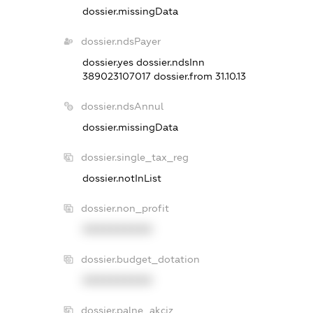
dossier.missingData
dossier.ndsPayer
dossier.yes
dossier.ndsInn
389023107017
dossier.from 31.10.13
dossier.ndsAnnul
dossier.missingData
dossier.single_tax_reg
dossier.notInList
dossier.non_profit
XXXXXXXXXX
dossier.budget_dotation
XXXXXXXXXX
dossier.palne_akciz