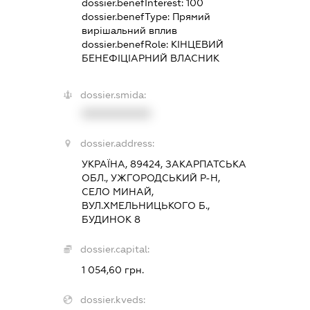
dossier.benefInterest:
100
dossier.benefType:
Прямий
вирішальний вплив
dossier.benefRole:
КІНЦЕВИЙ
БЕНЕФІЦІАРНИЙ ВЛАСНИК
dossier.smida:
XXXXXXXXXX
dossier.address:
УКРАЇНА, 89424, ЗАКАРПАТСЬКА
ОБЛ., УЖГОРОДСЬКИЙ Р-Н,
СЕЛО МИНАЙ,
ВУЛ.ХМЕЛЬНИЦЬКОГО Б.,
БУДИНОК 8
dossier.capital:
1 054,60 грн.
dossier.kveds: