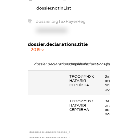
dossier.notInList
dossier.bigTaxPayerReg
XXXXXXXXXX
dossier.declarations.title
2019
dossier.declarations.pepName
dossier.declarations.personName
dossier.declaratio
ТРОФИМЧУК
Заробітна плата
НАТАЛІЯ
отримана за
СЕРГІЇВНА
основним місцем
роботи
ТРОФИМЧУК
Заробітна плата
НАТАЛІЯ
отримана за
СЕРГІЇВНА
основним місцем
роботи
dossier.declarations.license_1
dossier.declarations.license_2