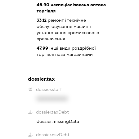
46.90
неспеціалізована оптова
торгівля
33.12
ремонт і технічне
обслуговування машин і
устатковання промислового
призначення
47.99
інші види роздрібної
торгівлі поза магазинами
dossier.tax
dossier.staff
XXXXXXXXXX
dossier.taxDebt
dossier.missingData
dossier.esvDebt