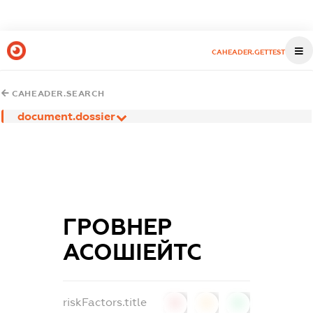
CAHEADER.GETTEST
CAHEADER.SEARCH
document.dossier
ГРОВНЕР
АСОШІЕЙТС
riskFactors.title
0
0
0