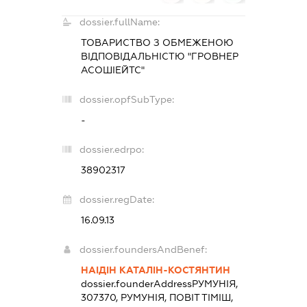
dossier.fullName:
ТОВАРИСТВО З ОБМЕЖЕНОЮ
ВІДПОВІДАЛЬНІСТЮ "ГРОВНЕР
АСОШІЕЙТС"
dossier.opfSubType:
-
dossier.edrpo:
38902317
dossier.regDate:
16.09.13
dossier.foundersAndBenef:
НАІДІН КАТАЛІН-КОСТЯНТИН
dossier.founderAddress
РУМУНІЯ,
307370, РУМУНІЯ, ПОВІТ ТІМІШ,