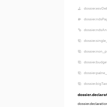
dossier.esvDe
dossier.ndsPa
dossier.ndsAn
dossier.singl
dossier.non_p
dossier.budge
dossier.palne
dossier.bigTa
dossier.declarat
dossier.declarati