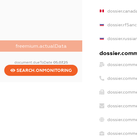
dossier.canad
dossier.rfSanc
dossier.russia
freemium.actualData
dossier.comme
document.dueToDate
05.07.25
dossier.comme
SEARCH.ONMONITORING
dossier.comme
dossier.comme
dossier.comme
dossier.comme
dossier.commer