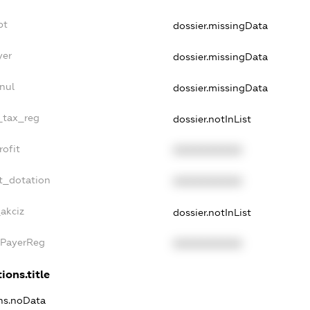
bt
dossier.missingData
yer
dossier.missingData
nul
dossier.missingData
e_tax_reg
dossier.notInList
rofit
XXXXXXXXXX
t_dotation
XXXXXXXXXX
_akciz
dossier.notInList
xPayerReg
XXXXXXXXXX
ions.title
ons.noData