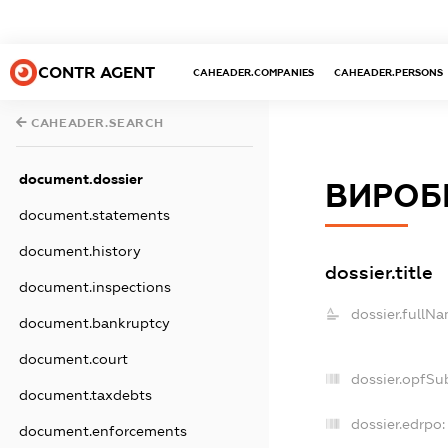
CONTR AGENT
CAHEADER.COMPANIES
CAHEADER.PERSONS
CAHEADER.SEARCH
document.dossier
ВИРОБ
document.statements
document.history
dossier.title
document.inspections
dossier.fullNa
document.bankruptcy
document.court
dossier.opfSu
document.taxdebts
dossier.edrpo:
document.enforcements