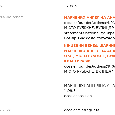
e:
16.09.13
dersAndBenef:
МАРЧЕНКО АНГЕЛІНА АНА
dossier.founderAddress
УКРА
МІСТО РУБІЖНЕ, ВУЛИЦЯ Ч
statements.nationality:
Укра
Розмір внеску до статутног
КІНЦЕВИЙ БЕНЕФІЦІАРНИЙ
МАРЧЕНКО АНГЕЛІНА АНАТ
ОБЛ., МІСТО РУБІЖНЕ, ВУ
КВАРТИРА 90
dossier.founderAddress
УКРА
МІСТО РУБІЖНЕ, ВУЛИЦЯ Ч
МАРЧЕНКО АНГЕЛІНА АНА
11.09.13
dossier.position -
iaries:
dossier.missingData