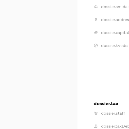
dossier.smida:
dossier.addres
dossier.capital
dossier.kveds:
dossier.tax
dossier.staff
dossier.taxDe