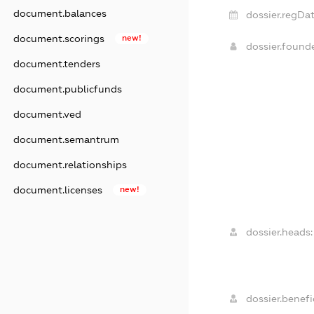
document.balances
dossier.regDat
document.scorings
new!
dossier.foun
document.tenders
document.publicfunds
document.ved
document.semantrum
document.relationships
document.licenses
new!
dossier.heads:
dossier.benefic