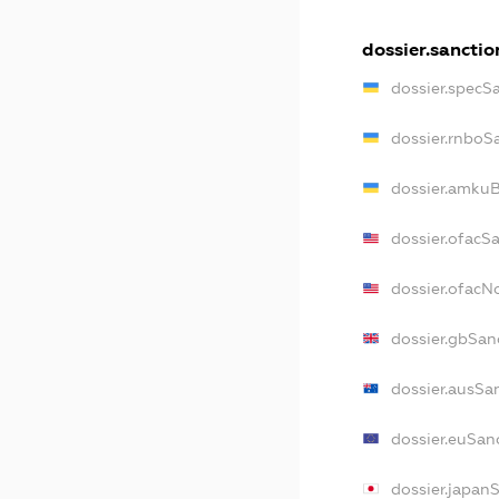
dossier.sanctio
dossier.specS
dossier.rnboS
dossier.amkuB
dossier.ofacS
dossier.ofac
dossier.gbSan
dossier.ausSa
dossier.euSan
dossier.japan