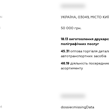
XXXXXXXXXX
s:
УКРАЇНА, 03049, МІСТО К
:
50 000 грн.
18.13
виготовлення друкарсь
поліграфічних послуг
45.31
оптова торгівля детал
автотранспортних засобів
46.19
діяльність посередник
асортименту
XXXXXXXXXX
bt
dossier.missingData