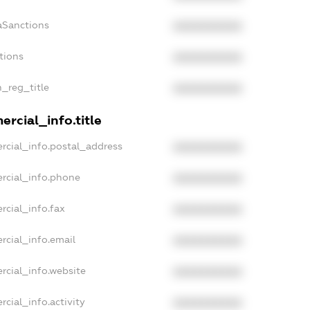
aSanctions
XXXXXXXXXX
tions
XXXXXXXXXX
n_reg_title
XXXXXXXXXX
rcial_info.title
rcial_info.postal_address
XXXXXXXXXX
rcial_info.phone
XXXXXXXXXX
rcial_info.fax
XXXXXXXXXX
rcial_info.email
XXXXXXXXXX
rcial_info.website
XXXXXXXXXX
cial_info.activity
XXXXXXXXXX