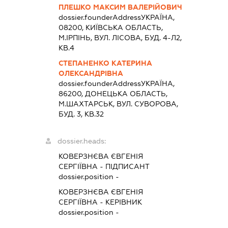
ПЛЕШКО МАКСИМ ВАЛЕРІЙОВИЧ
dossier.founderAddress
УКРАЇНА,
08200, КИЇВСЬКА ОБЛАСТЬ,
М.ІРПІНЬ, ВУЛ. ЛІСОВА, БУД. 4-Л2,
КВ.4
СТЕПАНЕНКО КАТЕРИНА
ОЛЕКСАНДРІВНА
dossier.founderAddress
УКРАЇНА,
86200, ДОНЕЦЬКА ОБЛАСТЬ,
М.ШАХТАРСЬК, ВУЛ. СУВОРОВА,
БУД. 3, КВ.32
dossier.heads:
КОВЕРЗНЄВА ЄВГЕНІЯ
СЕРГІЇВНА
-
ПІДПИСАНТ
dossier.position -
КОВЕРЗНЄВА ЄВГЕНІЯ
СЕРГІЇВНА
-
КЕРІВНИК
dossier.position -