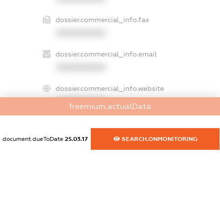
dossier.commercial_info.fax
XXXXXXXXXX
dossier.commercial_info.email
XXXXXXXXXX
dossier.commercial_info.website
XXXXXXXXXX
freemium.actualData
dossier.commercial_info.activity
XXXXXXXXXX
document.dueToDate
25.03.17
SEARCH.ONMONITORING
freemium.exampleText_1
freemium.exampleText_2
freemium.anonymousPerSearch2
FREEMIUM.DETAILS