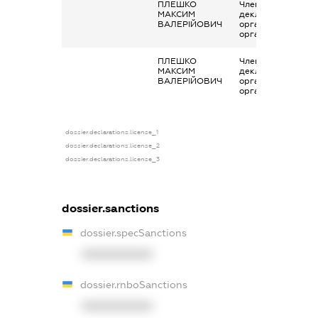
ПЛЕШКО
Членство суб’єкта
МАКСИМ
декларування в
ВАЛЕРІЙОВИЧ
організаціях та їх
органах
ПЛЕШКО
Членство суб’єкта
МАКСИМ
декларування в
ВАЛЕРІЙОВИЧ
організаціях та їх
органах
dossier.declarations.license_1
dossier.declarations.license_2
dossier.declarations.license_3
dossier.sanctions
dossier.specSanctions
XXXXXXXXXX
dossier.rnboSanctions
XXXXXXXXXX