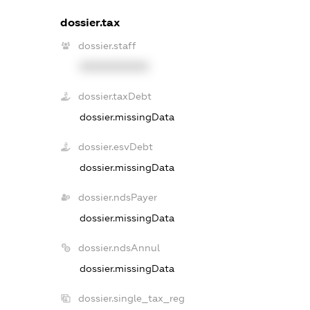
dossier.tax
dossier.staff
XXXXXXXXXX
dossier.taxDebt
dossier.missingData
dossier.esvDebt
dossier.missingData
dossier.ndsPayer
dossier.missingData
dossier.ndsAnnul
dossier.missingData
dossier.single_tax_reg