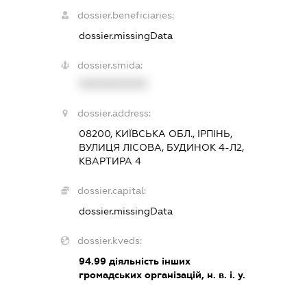
dossier.beneficiaries:
dossier.missingData
dossier.smida:
XXXXXXXXXX
dossier.address:
08200, КИЇВСЬКА ОБЛ., ІРПІНЬ,
ВУЛИЦЯ ЛІСОВА, БУДИНОК 4-Л2,
КВАРТИРА 4
dossier.capital:
dossier.missingData
dossier.kveds:
94.99
діяльність інших
громадських організацій, н. в. і. у.