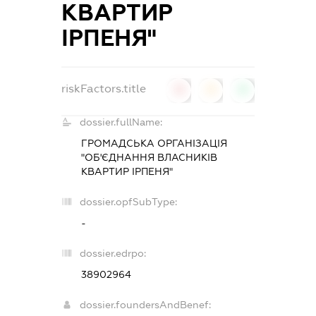
КВАРТИР
ІРПЕНЯ"
riskFactors.title
0
0
0
dossier.fullName:
ГРОМАДСЬКА ОРГАНІЗАЦІЯ
"ОБ'ЄДНАННЯ ВЛАСНИКІВ
КВАРТИР ІРПЕНЯ"
dossier.opfSubType:
-
dossier.edrpo:
38902964
dossier.foundersAndBenef: