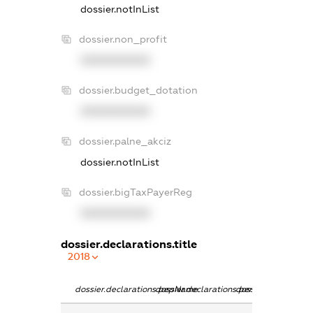
dossier.notInList
dossier.non_profit
XXXXXXXXXX
dossier.budget_dotation
XXXXXXXXXX
dossier.palne_akciz
dossier.notInList
dossier.bigTaxPayerReg
XXXXXXXXXX
dossier.declarations.title
2018
dossier.declarations.pepName
dossier.declarations.personName
dossier.declaratio