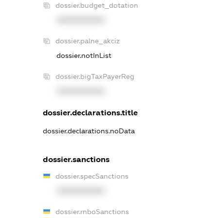
dossier.budget_dotation
XXXXXXXXXX
dossier.palne_akciz
dossier.notInList
dossier.bigTaxPayerReg
XXXXXXXXXX
dossier.declarations.title
dossier.declarations.noData
dossier.sanctions
dossier.specSanctions
XXXXXXXXXX
dossier.rnboSanctions