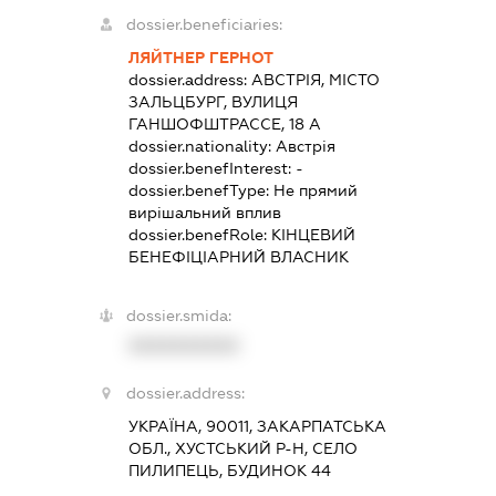
dossier.beneficiaries:
ЛЯЙТНЕР ГЕРНОТ
dossier.address:
АВСТРІЯ, МІСТО
ЗАЛЬЦБУРГ, ВУЛИЦЯ
ГАНШОФШТРАССЕ, 18 А
dossier.nationality:
Австрія
dossier.benefInterest:
-
dossier.benefType:
Не прямий
вирішальний вплив
dossier.benefRole:
КІНЦЕВИЙ
БЕНЕФІЦІАРНИЙ ВЛАСНИК
dossier.smida:
XXXXXXXXXX
dossier.address:
УКРАЇНА, 90011, ЗАКАРПАТСЬКА
ОБЛ., ХУСТСЬКИЙ Р-Н, СЕЛО
ПИЛИПЕЦЬ, БУДИНОК 44