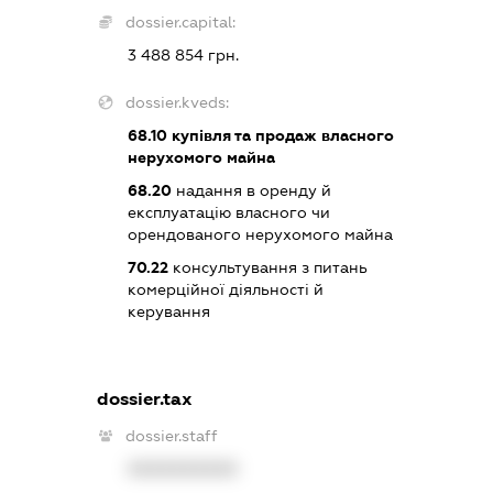
dossier.capital:
3 488 854 грн.
dossier.kveds:
68.10
купівля та продаж власного
нерухомого майна
68.20
надання в оренду й
експлуатацію власного чи
орендованого нерухомого майна
70.22
консультування з питань
комерційної діяльності й
керування
dossier.tax
dossier.staff
XXXXXXXXXX