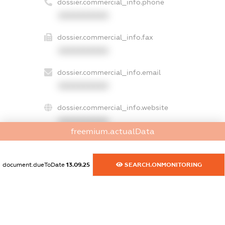
dossier.commercial_info.phone
XXXXXXXXXX
dossier.commercial_info.fax
XXXXXXXXXX
dossier.commercial_info.email
XXXXXXXXXX
dossier.commercial_info.website
XXXXXXXXXX
freemium.actualData
dossier.commercial_info.activity
XXXXXXXXXX
document.dueToDate
13.09.25
SEARCH.ONMONITORING
freemium.exampleText_1
freemium.exampleText_2
freemium.anonymousPerSearch2