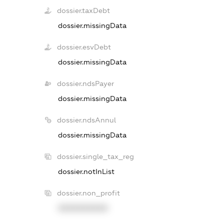
dossier.taxDebt
dossier.missingData
dossier.esvDebt
dossier.missingData
dossier.ndsPayer
dossier.missingData
dossier.ndsAnnul
dossier.missingData
dossier.single_tax_reg
dossier.notInList
dossier.non_profit
XXXXXXXXXX