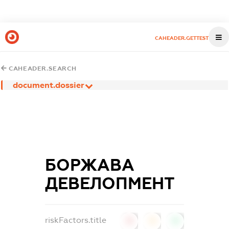
CAHEADER.GETTEST
CAHEADER.SEARCH
document.dossier
БОРЖАВА
ДЕВЕЛОПМЕНТ
riskFactors.title
0
0
0