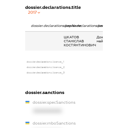
dossier.declarations.title
2017
dossier.declarations.pepName
dossier.declarations.personName
dossier.declaratio
ШКАТОВ
Дохід від надання
СТАНІСЛАВ
майна в оренду
КОСТЯНТИНОВИЧ
dossier.declarations.license_1
dossier.declarations.license_2
dossier.declarations.license_3
dossier.sanctions
dossier.specSanctions
XXXXXXXXXX
dossier.rnboSanctions