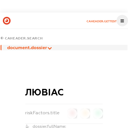
CAHEADER.GETTEST
CAHEADER.SEARCH
document.dossier
ЛЮВІАС
riskFactors.title
0
0
0
dossier.fullName: