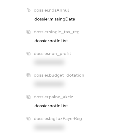
dossier.ndsAnnul
dossier.missingData
dossier.single_tax_reg
dossier.notInList
dossier.non_profit
XXXXXXXXXX
dossier.budget_dotation
XXXXXXXXXX
dossier.palne_akciz
dossier.notInList
dossier.bigTaxPayerReg
XXXXXXXXXX