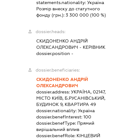
statements.nationality:
Україна
Розмір внеску до статутного
фонду (грн.):
3 300 000
(100 %)
dossier.heads:
СКИДОНЕНКО АНДРІЙ
ОЛЕКСАНДРОВИЧ
-
КЕРІВНИК
dossier.position -
dossier.beneficiaries:
СКИДОНЕНКО АНДРІЙ
ОЛЕКСАНДРОВИЧ
dossier.address:
УКРАЇНА, 02147,
МІСТО КИЇВ, Б.РУСАНІВСЬКИЙ,
БУДИНОК 9, КВАРТИРА 49
dossier.nationality:
Україна
dossier.benefInterest:
100
dossier.benefType:
Прямий
вирішальний вплив
dossier.benefRole:
КІНЦЕВИЙ