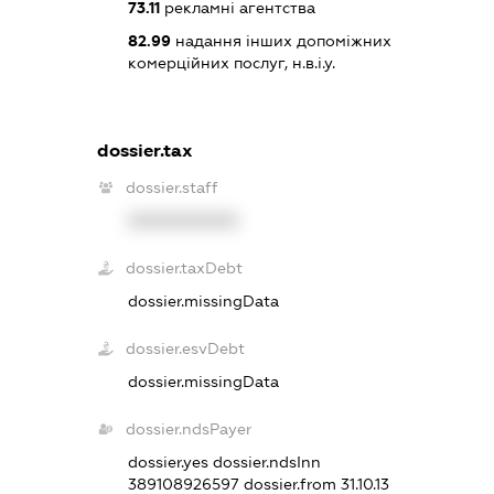
73.11
рекламні агентства
82.99
надання інших допоміжних
комерційних послуг, н.в.і.у.
dossier.tax
dossier.staff
XXXXXXXXXX
dossier.taxDebt
dossier.missingData
dossier.esvDebt
dossier.missingData
dossier.ndsPayer
dossier.yes
dossier.ndsInn
389108926597
dossier.from 31.10.13