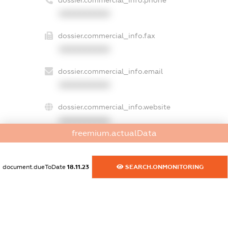
dossier.commercial_info.phone
XXXXXXXXXX
dossier.commercial_info.fax
XXXXXXXXXX
dossier.commercial_info.email
XXXXXXXXXX
dossier.commercial_info.website
XXXXXXXXXX
freemium.actualData
dossier.commercial_info.activity
XXXXXXXXXX
document.dueToDate
18.11.23
SEARCH.ONMONITORING
freemium.exampleText_1
freemium.exampleText_2
freemium.anonymousPerSearch2