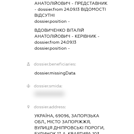
АНАТОЛІЙОВИЧ
-
ПРЕДСТАВНИК
- dossier.from 24.09.13
ВІДОМОСТІ
ВІДСУТНІ
dossier.position -
ВДОВИЧЕНКО ВІТАЛІЙ
АНАТОЛІЙОВИЧ
-
КЕРІВНИК
-
dossier.from 24.09.13
dossier.position -
dossier.beneficiaries:
dossier.missingData
dossier.smida:
XXXXXXXXXX
dossier.address:
УКРАЇНА, 69096, ЗАПОРІЗЬКА
ОБЛ., МІСТО ЗАПОРІЖЖЯ,
ВУЛИЦЯ ДНІПРОВСЬКІ ПОРОГИ,
БУДИНОК 17-А, КВАРТИРА 103