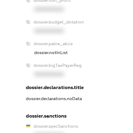
dossier.non_profit
XXXXXXXXXX
dossier.budget_dotation
XXXXXXXXXX
dossier.palne_akciz
dossier.notInList
dossier.bigTaxPayerReg
XXXXXXXXXX
dossier.declarations.title
dossier.declarations.noData
dossier.sanctions
dossier.specSanctions