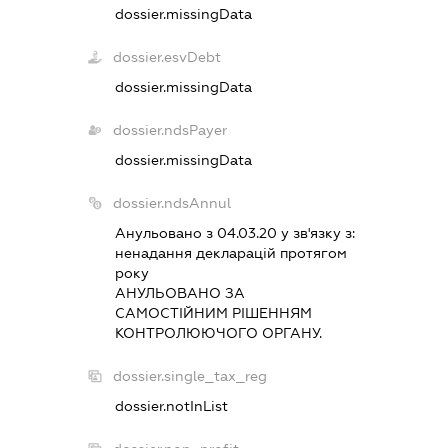
dossier.missingData
dossier.esvDebt
dossier.missingData
dossier.ndsPayer
dossier.missingData
dossier.ndsAnnul
Анульовано з 04.03.20 у зв'язку з:
ненадання декларацiй протягом
року
АНУЛЬОВАНО ЗА
САМОСТIЙНИМ РIШЕННЯМ
КОНТРОЛЮЮЧОГО ОРГАНУ.
dossier.single_tax_reg
dossier.notInList