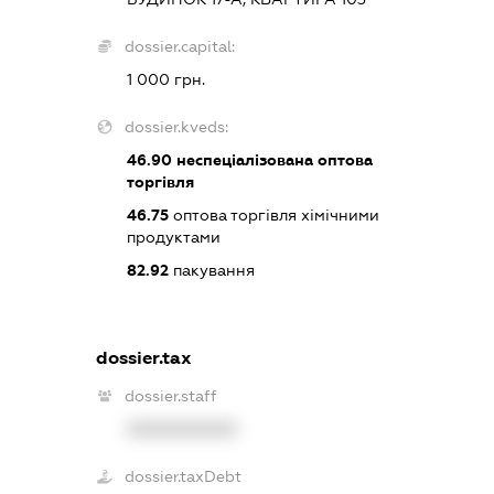
dossier.capital:
1 000 грн.
dossier.kveds:
46.90
неспеціалізована оптова
торгівля
46.75
оптова торгівля хімічними
продуктами
82.92
пакування
dossier.tax
dossier.staff
XXXXXXXXXX
dossier.taxDebt