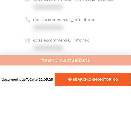
XXXXXXXXXX
dossier.commercial_info.phone
XXXXXXXXXX
dossier.commercial_info.fax
XXXXXXXXXX
freemium.actualData
dossier.commercial_info.email
XXXXXXXXXX
document.dueToDate
22.03.25
SEARCH.ONMONITORING
dossier.commercial_info.website
XXXXXXXXXX
dossier.commercial_info.activity
XXXXXXXXXX