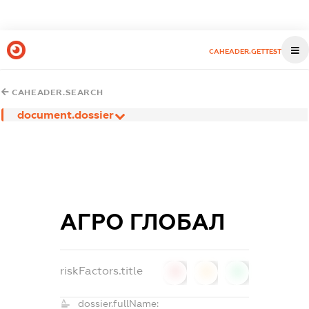
CAHEADER.GETTEST
CAHEADER.SEARCH
document.dossier
АГРО ГЛОБАЛ
riskFactors.title
0
0
0
dossier.fullName: