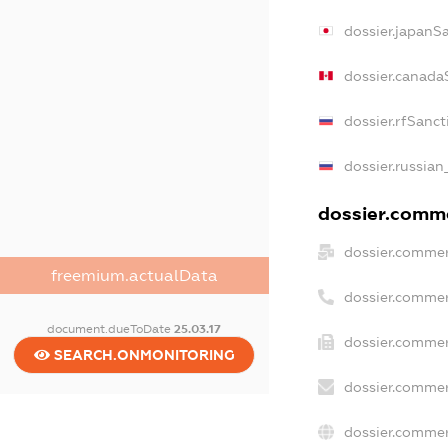
dossier.japanS
dossier.canada
dossier.rfSanct
dossier.russian
dossier.comme
dossier.commer
freemium.actualData
dossier.commer
document.dueToDate
25.03.17
dossier.commer
SEARCH.ONMONITORING
dossier.commer
dossier.commer