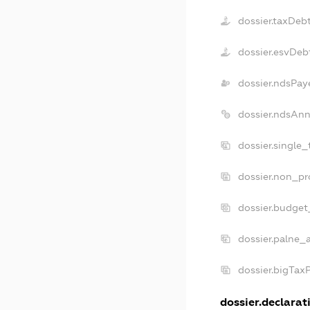
dossier.taxDeb
dossier.esvDeb
dossier.ndsPay
dossier.ndsAnn
dossier.single
dossier.non_pr
dossier.budget
dossier.palne_
dossier.bigTax
dossier.declarati