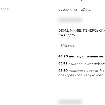
aries:
dossier.missingData
XXXXXXXXXX
:
01042, М.КИЇВ, ПЕЧЕРСЬК
10-А, 3/25
1 500 грн.
46.90
неспеціалізована опт
63.99
надання інших інформац
68.20
надання в оренду й е
орендованого нерухомого
XXXXXXXXXX