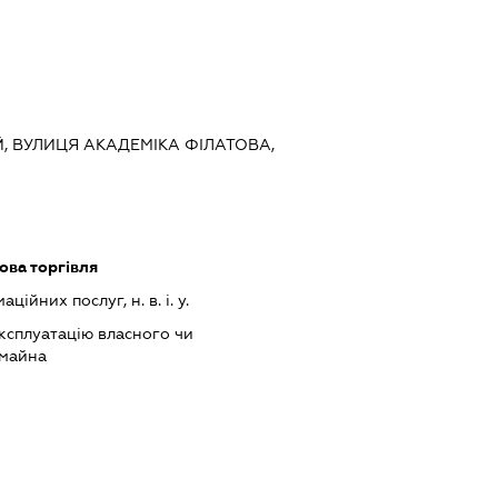
ИЙ, ВУЛИЦЯ АКАДЕМІКА ФІЛАТОВА,
ова торгівля
ійних послуг, н. в. і. у.
ксплуатацію власного чи
 майна