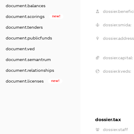
document.balances
dossier.benefici
document.scorings
new!
dossier.smida:
document.tenders
document.publicfunds
dossier.address
document.ved
dossier.capital:
document.semantrum
document.relationships
dossier.kveds:
document.licenses
new!
dossier.tax
dossier.staff