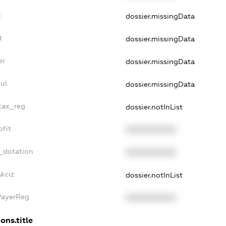
t
dossier.missingData
t
dossier.missingData
er
dossier.missingData
ul
dossier.missingData
_tax_reg
dossier.notInList
ofit
XXXXXXXXXX
_dotation
XXXXXXXXXX
akciz
dossier.notInList
PayerReg
XXXXXXXXXX
ons.title