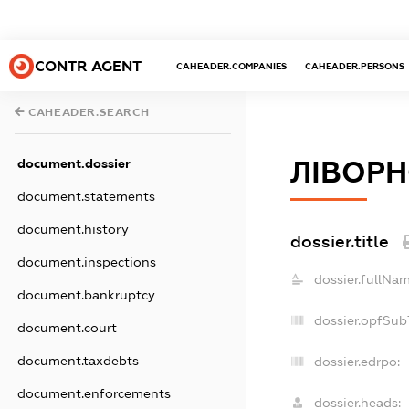
CONTR AGENT
CAHEADER.COMPANIES
CAHEADER.PERSONS
CAHEADER.SEARCH
ЛІВОРН
document.dossier
document.statements
document.history
dossier.title
document.inspections
dossier.fullNam
document.bankruptcy
dossier.opfSub
document.court
document.taxdebts
dossier.edrpo:
document.enforcements
dossier.heads: