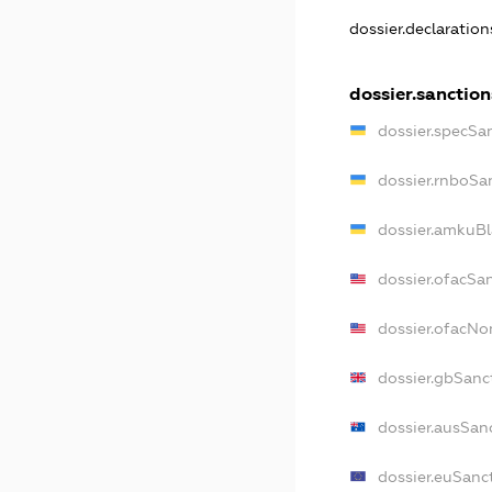
dossier.declaratio
dossier.sanction
dossier.specSa
dossier.rnboSa
dossier.amkuBl
dossier.ofacSa
dossier.ofacN
dossier.gbSanc
dossier.ausSan
dossier.euSanc