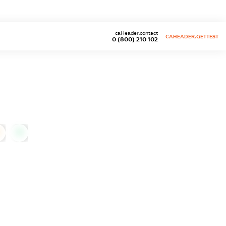
caHeader.contact
CAHEADER.GETTEST
0 (800) 210 102
0