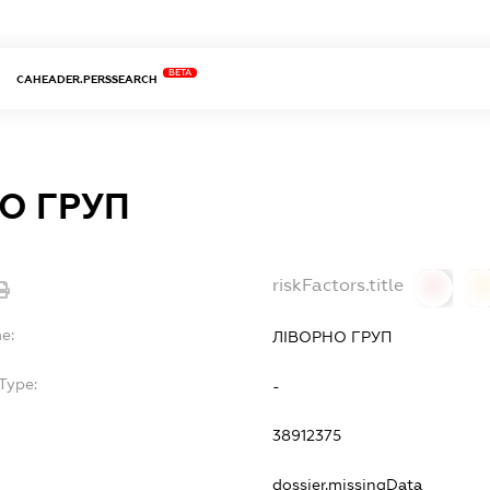
BETA
CAHEADER.PERSSEARCH
О ГРУП
riskFactors.title
0
0
e:
ЛІВОРНО ГРУП
Type:
-
38912375
dossier.missingData