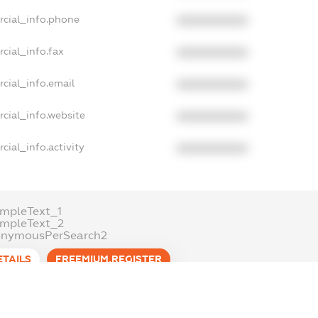
rcial_info.phone
XXXXXXXXXX
cial_info.fax
XXXXXXXXXX
cial_info.email
XXXXXXXXXX
cial_info.website
XXXXXXXXXX
cial_info.activity
XXXXXXXXXX
mpleText_1
ampleText_2
onymousPerSearch2
ETAILS
FREEMIUM.REGISTER