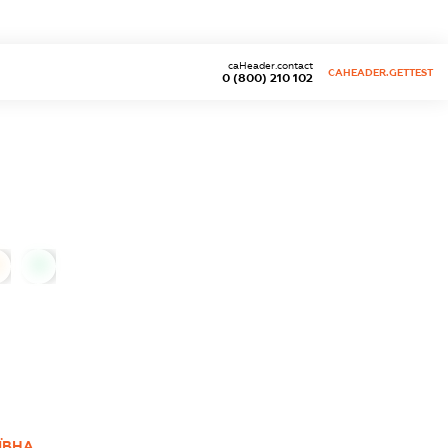
caHeader.contact
CAHEADER.GETTEST
0 (800) 210 102
0
ЇВНА