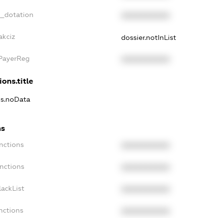
t_dotation
XXXXXXXXXX
akciz
dossier.notInList
xPayerReg
XXXXXXXXXX
ions.title
ns.noData
ns
nctions
XXXXXXXXXX
nctions
XXXXXXXXXX
ackList
XXXXXXXXXX
nctions
XXXXXXXXXX