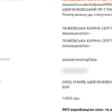
dossier.founderAddress
УКРА
ШЕВЧЕНКІВСЬКИЙ ПР-Т МАЯ
Розмір внеску до статутног
ЛАЖЕВСЬКА КАРІНА СЕРГІ
dossier.position -
ЛАЖЕВСЬКА КАРІНА СЕРГІ
dossier.position -
iaries:
dossier.missingData
XXXXXXXXXX
:
04112, М.КИЇВ, ШЕВЧЕНКІВ
609
1 000 грн.
59.11
виробництво кіно- та в