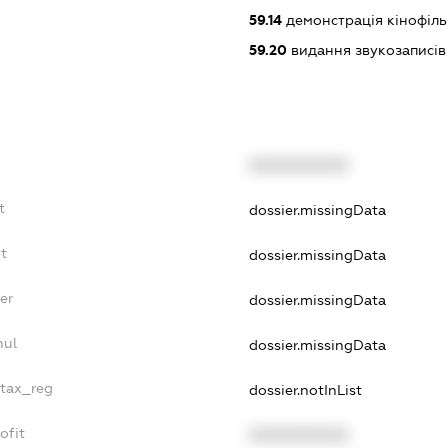
59.14
демонстрація кінофіль
59.20
видання звукозаписів
XXXXXXXXXX
t
dossier.missingData
t
dossier.missingData
er
dossier.missingData
nul
dossier.missingData
_tax_reg
dossier.notInList
ofit
XXXXXXXXXX