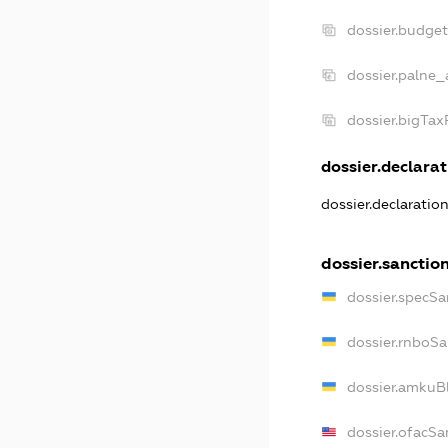
dossier.budge
dossier.palne_
dossier.bigTa
dossier.declarat
dossier.declaratio
dossier.sanctio
dossier.specSa
dossier.rnboSa
dossier.amkuBl
dossier.ofacSa