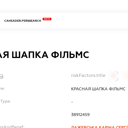
BETA
CAHEADER.PERSSEARCH
АЯ ШАПКА ФІЛЬМС
riskFactors.title
0
0
me:
КРАСНАЯ ШАПКА ФІЛЬМС
bType:
-
38912459
ersAndBenef:
ЛАЖЕВСЬКА КАРІНА СЕРГІ