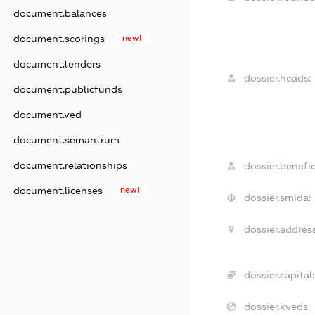
document.balances
document.scorings
new!
document.tenders
dossier.heads:
document.publicfunds
document.ved
document.semantrum
document.relationships
dossier.benefic
document.licenses
new!
dossier.smida:
dossier.address
dossier.capital:
dossier.kveds: