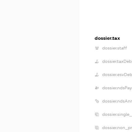
dossier.tax
dossier.staff
dossier.taxDeb
dossier.esvDeb
dossier.ndsPay
dossier.ndsAn
dossier.single
dossier.non_pr