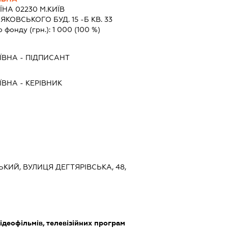
ЇНА 02230 М.КИЇВ
КОВСЬКОГО БУД. 15 -Б КВ. 33
о фонду (грн.):
1 000
(100 %)
ЇВНА
-
ПІДПИСАНТ
ЇВНА
-
КЕРІВНИК
СЬКИЙ, ВУЛИЦЯ ДЕГТЯРІВСЬКА, 48,
ідеофільмів, телевізійних програм