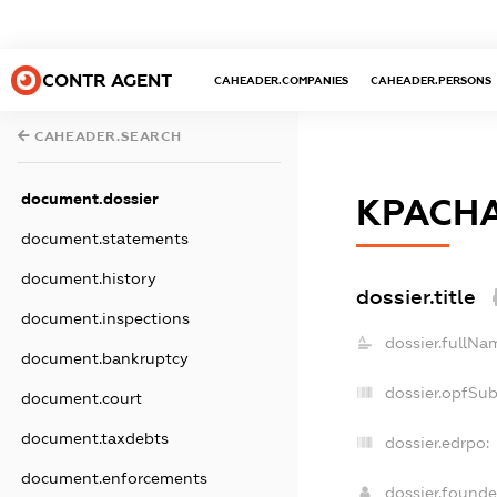
CONTR AGENT
CAHEADER.COMPANIES
CAHEADER.PERSONS
CAHEADER.SEARCH
document.dossier
КРАСН
document.statements
document.history
dossier.title
document.inspections
dossier.fullNa
document.bankruptcy
dossier.opfSu
document.court
document.taxdebts
dossier.edrpo:
document.enforcements
dossier.found