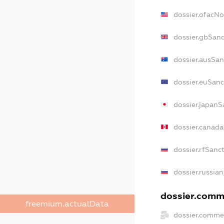
dossier.ofacN
dossier.gbSanc
dossier.ausSan
dossier.euSanc
dossier.japanS
dossier.canad
dossier.rfSanc
dossier.russian
dossier.comme
freemium.actualData
dossier.commer