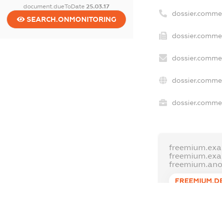
document.dueToDate
25.03.17
dossier.comme
SEARCH.ONMONITORING
dossier.commer
dossier.commer
dossier.commer
dossier.commer
freemium.exa
freemium.ex
freemium.an
FREEMIUM.D