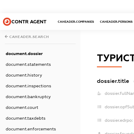
CONTR AGENT
CAHEADER.COMPANIES
CAHEADER.PERSONS
CAHEADER.SEARCH
document.dossier
ТУРИСТ
document.statements
document.history
dossier.title
document.inspections
dossier.fullNa
document.bankruptcy
dossier.opfSu
document.court
document.taxdebts
dossier.edrpo:
document.enforcements
dossier.found