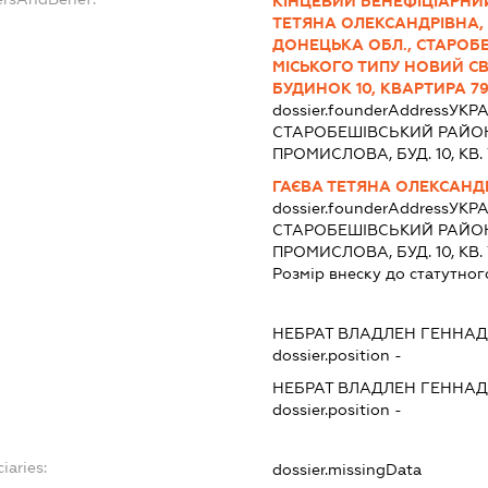
КІНЦЕВИЙ БЕНЕФІЦІАРНИЙ
ТЕТЯНА ОЛЕКСАНДРІВНА, УК
ДОНЕЦЬКА ОБЛ., СТАРОБ
МІСЬКОГО ТИПУ НОВИЙ СВ
БУДИНОК 10, КВАРТИРА 79
dossier.founderAddress
УКРА
СТАРОБЕШIВСЬКИЙ РАЙОН, 
ПРОМИСЛОВА, БУД. 10, КВ. 
ГАЄВА ТЕТЯНА ОЛЕКСАНД
dossier.founderAddress
УКРА
СТАРОБЕШIВСЬКИЙ РАЙОН, 
ПРОМИСЛОВА, БУД. 10, КВ. 
Розмір внеску до статутног
НЕБРАТ ВЛАДЛЕН ГЕННА
dossier.position -
НЕБРАТ ВЛАДЛЕН ГЕННА
dossier.position -
iaries:
dossier.missingData