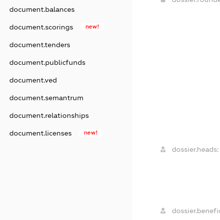
document.balances
document.scorings
new!
document.tenders
document.publicfunds
document.ved
document.semantrum
document.relationships
document.licenses
new!
dossier.heads:
dossier.benefic