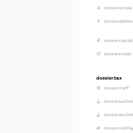
dossier.smida:
dossier.addres
dossier.capital
dossier.kveds:
dossier.tax
dossier.staff
dossier.taxDe
dossier.esvDe
dossier.ndsPa