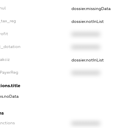
nul
dossier.missingData
_tax_reg
dossier.notInList
ofit
XXXXXXXXXX
t_dotation
XXXXXXXXXX
akciz
dossier.notInList
xPayerReg
XXXXXXXXXX
ions.title
ons.noData
ns
anctions
XXXXXXXXXX