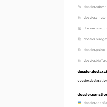
dossier.ndsAn
dossier.single
dossier.non_pr
dossier.budge
dossier.palne_
dossier.bigTa
dossier.declarat
dossier.declarati
dossier.sanctio
dossier.specS