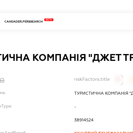
BETA
CAHEADER.PERSSEARCH
ИЧНА КОМПАНІЯ "ДЖЕТ Т
riskFactors.title
0
0
me:
ТУРИСТИЧНА КОМПАНІЯ "Д
bType:
-
38914524
ersAndBenef: