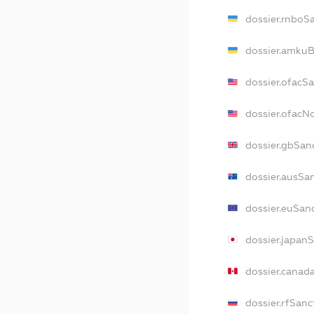
dossier.rnboS
dossier.amkuB
dossier.ofacS
dossier.ofac
dossier.gbSan
dossier.ausSa
dossier.euSan
dossier.japan
dossier.canad
dossier.rfSanc