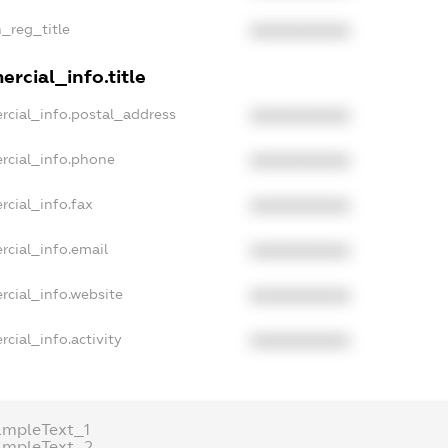
n_reg_title
XXXXXXXXXX
rcial_info.title
rcial_info.postal_address
XXXXXXXXXX
rcial_info.phone
XXXXXXXXXX
rcial_info.fax
XXXXXXXXXX
rcial_info.email
XXXXXXXXXX
rcial_info.website
XXXXXXXXXX
cial_info.activity
XXXXXXXXXX
ampleText_1
ampleText_2