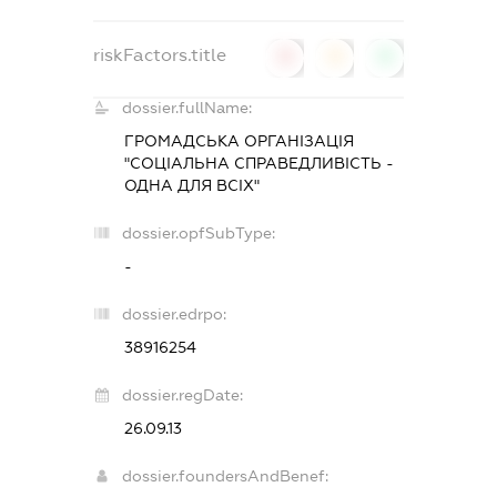
riskFactors.title
0
0
0
dossier.fullName:
ГРОМАДСЬКА ОРГАНІЗАЦІЯ
"СОЦІАЛЬНА СПРАВЕДЛИВІСТЬ -
ОДНА ДЛЯ ВСІХ"
dossier.opfSubType:
-
dossier.edrpo:
38916254
dossier.regDate:
26.09.13
dossier.foundersAndBenef: