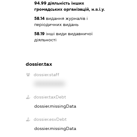
94.99
діяльність інших
громадських організацій, н.в.і.у.
58.14
видання журналів і
періодичних видань
58.19
інші види видавничої
діяльності
dossier.tax
dossier.staff
XXXXXXXXXX
dossier.taxDebt
dossier.missingData
dossier.esvDebt
dossier.missingData