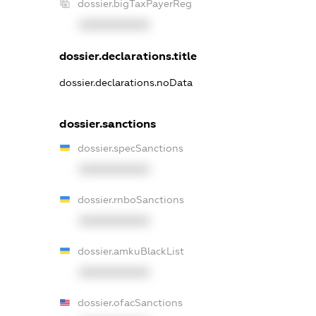
dossier.bigTaxPayerReg
XXXXXXXXXX
dossier.declarations.title
dossier.declarations.noData
dossier.sanctions
dossier.specSanctions
XXXXXXXXXX
dossier.rnboSanctions
XXXXXXXXXX
dossier.amkuBlackList
XXXXXXXXXX
dossier.ofacSanctions