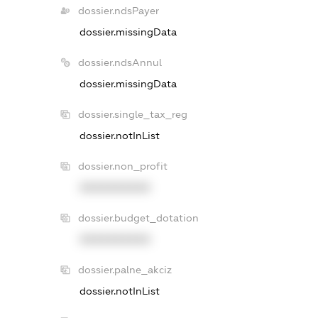
dossier.ndsPayer
dossier.missingData
dossier.ndsAnnul
dossier.missingData
dossier.single_tax_reg
dossier.notInList
dossier.non_profit
XXXXXXXXXX
dossier.budget_dotation
XXXXXXXXXX
dossier.palne_akciz
dossier.notInList