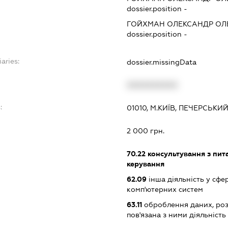
dossier.position -
ГОЙХМАН ОЛЕКСАНДР ОЛ
dossier.position -
iaries:
dossier.missingData
XXXXXXXXXX
:
01010, М.КИЇВ, ПЕЧЕРСЬКИ
2 000 грн.
70.22
консультування з пита
керування
62.09
інша діяльність у сфе
комп'ютерних систем
63.11
оброблення даних, роз
пов'язана з ними діяльність