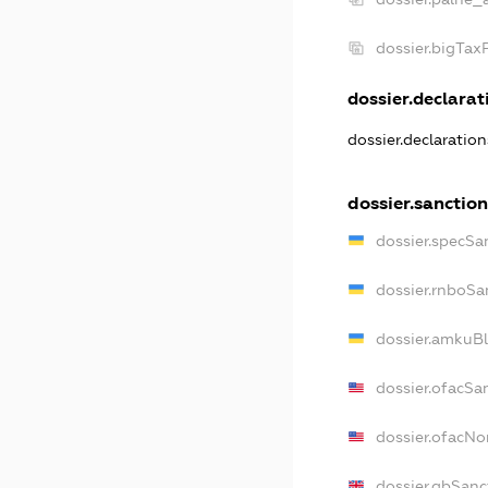
dossier.bigTa
dossier.declarati
dossier.declaratio
dossier.sanctio
dossier.specSa
dossier.rnboSa
dossier.amkuBl
dossier.ofacSa
dossier.ofacN
dossier.gbSanc