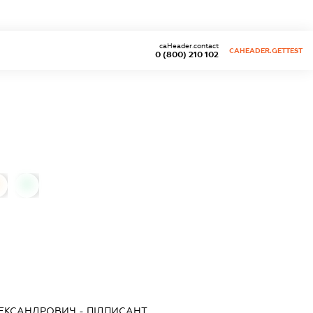
caHeader.contact
CAHEADER.GETTEST
0 (800) 210 102
0
ЕКСАНДРОВИЧ
-
ПІДПИСАНТ