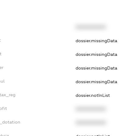
XXXXXXXXXX
t
dossier.missingData
t
dossier.missingData
er
dossier.missingData
nul
dossier.missingData
_tax_reg
dossier.notInList
ofit
XXXXXXXXXX
t_dotation
XXXXXXXXXX
akciz