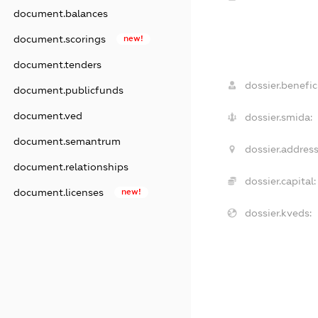
document.balances
document.scorings
new!
document.tenders
dossier.benefic
document.publicfunds
document.ved
dossier.smida:
document.semantrum
dossier.address
document.relationships
dossier.capital:
document.licenses
new!
dossier.kveds: