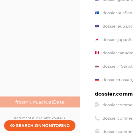
dossier.ausSan
dossier.euSanc
dossier.japanS
dossier.canada
dossier.rfSanc
dossier.russian
dossier.comme
freemium.actualData
dossier.commer
document.dueToDate
25.03.17
dossier.comme
SEARCH.ONMONITORING
dossier.commer