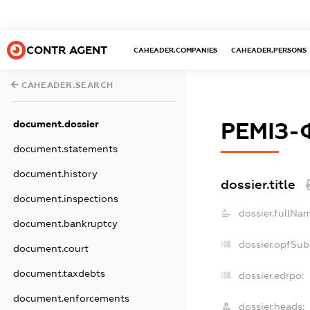
CONTR AGENT
CAHEADER.COMPANIES
CAHEADER.PERSONS
CAHEADER.SEARCH
document.dossier
РЕМІЗ-
document.statements
document.history
dossier.title
document.inspections
dossier.fullNa
document.bankruptcy
dossier.opfSub
document.court
document.taxdebts
dossier.edrpo:
document.enforcements
dossier.heads: