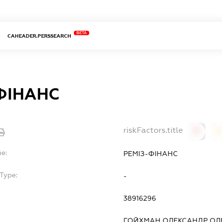
BETA
CAHEADER.PERSSEARCH
ФІНАНС
riskFactors.title
0
0
me:
РЕМІЗ-ФІНАНС
Type:
-
38916296
ГОЙХМАН ОЛЕКСАНДР ОЛ