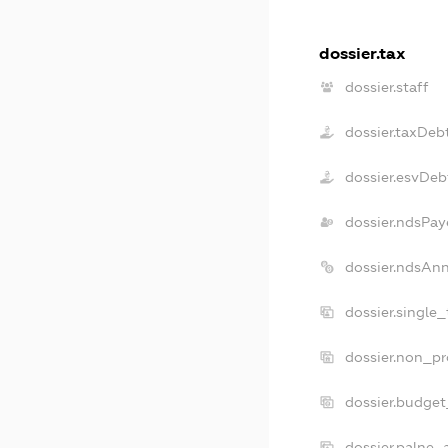
dossier.tax
dossier.staff
dossier.taxDeb
dossier.esvDeb
dossier.ndsPay
dossier.ndsAn
dossier.single
dossier.non_pr
dossier.budge
dossier.palne_