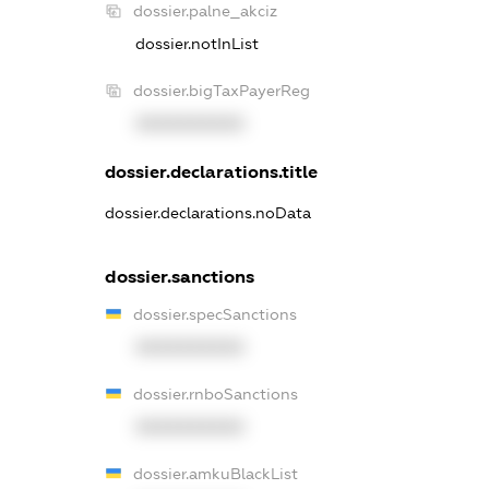
dossier.palne_akciz
dossier.notInList
dossier.bigTaxPayerReg
XXXXXXXXXX
dossier.declarations.title
dossier.declarations.noData
dossier.sanctions
dossier.specSanctions
XXXXXXXXXX
dossier.rnboSanctions
XXXXXXXXXX
dossier.amkuBlackList