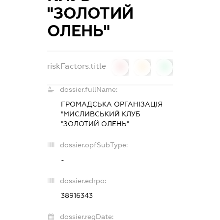
"ЗОЛОТИЙ
ОЛЕНЬ"
riskFactors.title
0
0
0
dossier.fullName:
ГРОМАДСЬКА ОРГАНІЗАЦІЯ
"МИСЛИВСЬКИЙ КЛУБ
"ЗОЛОТИЙ ОЛЕНЬ"
dossier.opfSubType:
-
dossier.edrpo:
38916343
dossier.regDate: