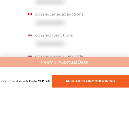
XXXXXXXXXX
dossier.canadaSanctions
XXXXXXXXXX
dossier.rfSanctions
XXXXXXXXXX
dossier.russian_reg_title
freemium.actualData
XXXXXXXXXX
dossier.commercial_info.title
document.dueToDate
11.11.24
SEARCH.ONMONITORING
dossier.commercial_info.postal_address
XXXXXXXXXX
dossier.commercial_info.phone
XXXXXXXXXX