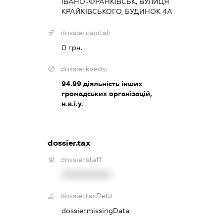
ІВАНО-ФРАНКІВСЬК, ВУЛИЦЯ
КРАЙКІВСЬКОГО, БУДИНОК 4А
dossier.capital:
0 грн.
dossier.kveds:
94.99
діяльність інших
громадських організацій,
н.в.і.у.
dossier.tax
dossier.staff
XXXXXXXXXX
dossier.taxDebt
dossier.missingData