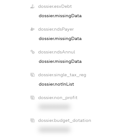
dossier.esvDebt
dossier.missingData
dossier.ndsPayer
dossier.missingData
dossier.ndsAnnul
dossier.missingData
dossier.single_tax_reg
dossier.notInList
dossier.non_profit
XXXXXXXXXX
dossier.budget_dotation
XXXXXXXXXX