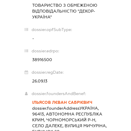
ТОВАРИСТВО З ОБМЕЖЕНОЮ
ВІДПОВІДАЛЬНІСТЮ "ДЕКОР-
УКРАЇНА"
dossier.opfSubType:
-
dossier.edrpo:
38916500
dossier.regDate:
26.09.13
dossier.foundersAndBenef:
ІЛЬЯСОВ ЛЄВАН САБРІЄВИЧ
dossier.founderAddress
УКРАЇНА,
96413, АВТОНОМНА РЕСПУБЛІКА
КРИМ, ЧОРНОМОРСЬКИЙ Р-Н,
СЕЛО ДАЛЕКЕ, ВУЛИЦЯ МИЧУРІНА,