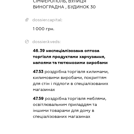
СІМФЕРОПОЛЬ, ВУЛИЦЯ
ВИНОГРАДНА , БУДИНОК 30
dossier.capital:
1 000 грн.
dossier.kveds:
46.39
неспеціалізована оптова
торгівля продуктами харчування,
напоями та тютюновими виробами
47.53
роздрібна торгівля килимами,
килимовими виробами, покриттям
для стін і підлоги в спеціалізованих
магазинах
47.59
роздрібна торгівля меблями,
освітлювальним приладдям та
іншими товарами для дому в
спеціалізованих магазинах