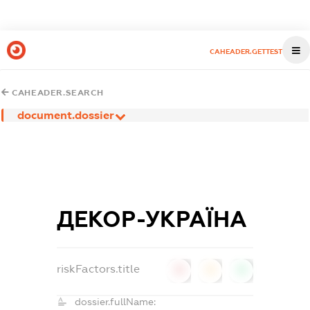
CAHEADER.GETTEST
CAHEADER.SEARCH
document.dossier
ДЕКОР-УКРАЇНА
riskFactors.title
0
0
0
dossier.fullName: