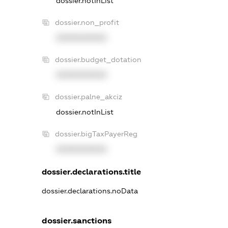
dossier.notInList
dossier.non_profit
XXXXXXXXXX
dossier.budget_dotation
XXXXXXXXXX
dossier.palne_akciz
dossier.notInList
dossier.bigTaxPayerReg
XXXXXXXXXX
dossier.declarations.title
dossier.declarations.noData
dossier.sanctions