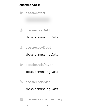
dossier.tax
dossier.staff
XXXXXXXXXX
dossier.taxDebt
dossier.missingData
dossier.esvDebt
dossier.missingData
dossier.ndsPayer
dossier.missingData
dossier.ndsAnnul
dossier.missingData
dossier.single_tax_reg