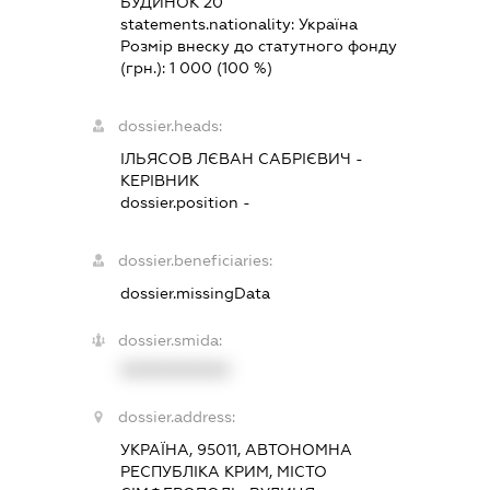
БУДИНОК 20
statements.nationality:
Україна
Розмір внеску до статутного фонду
(грн.):
1 000
(100 %)
dossier.heads:
ІЛЬЯСОВ ЛЄВАН САБРІЄВИЧ
-
КЕРІВНИК
dossier.position -
dossier.beneficiaries:
dossier.missingData
dossier.smida:
XXXXXXXXXX
dossier.address:
УКРАЇНА, 95011, АВТОНОМНА
РЕСПУБЛІКА КРИМ, МІСТО