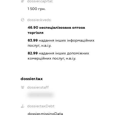
dossier.capital:
1 500 грн.
dossier.kveds:
46.90
неспеціалізована оптова
торгівля
63.99
надання інших інформаційних
послуг, н.в.і.у.
82.99
надання інших допоміжних
комерційних послуг, н.в.і.у.
dossier.tax
dossier.staff
XXXXXXXXXX
dossier.taxDebt
dossier.missingData