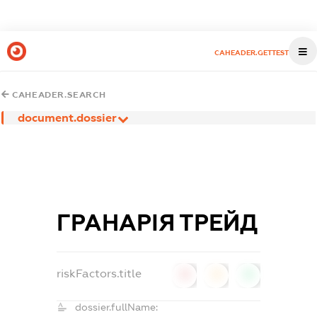
CAHEADER.GETTEST
CAHEADER.SEARCH
document.dossier
ГРАНАРІЯ ТРЕЙД
riskFactors.title
0
0
0
dossier.fullName: