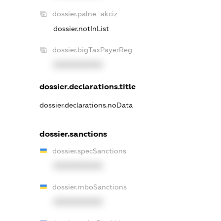
dossier.palne_akciz
dossier.notInList
dossier.bigTaxPayerReg
XXXXXXXXXX
dossier.declarations.title
dossier.declarations.noData
dossier.sanctions
dossier.specSanctions
XXXXXXXXXX
dossier.rnboSanctions
XXXXXXXXXX