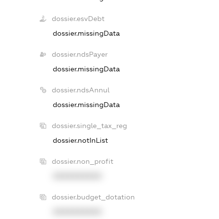
dossier.esvDebt
dossier.missingData
dossier.ndsPayer
dossier.missingData
dossier.ndsAnnul
dossier.missingData
dossier.single_tax_reg
dossier.notInList
dossier.non_profit
XXXXXXXXXX
dossier.budget_dotation
XXXXXXXXXX