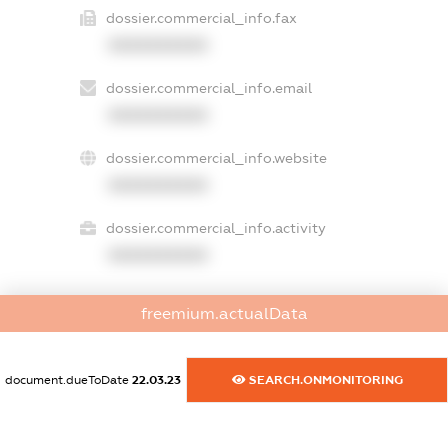
dossier.commercial_info.fax
XXXXXXXXXX
dossier.commercial_info.email
XXXXXXXXXX
dossier.commercial_info.website
XXXXXXXXXX
dossier.commercial_info.activity
XXXXXXXXXX
freemium.actualData
freemium.exampleText_1
freemium.exampleText_2
freemium.anonymousPerSearch2
document.dueToDate
22.03.23
SEARCH.ONMONITORING
FREEMIUM.DETAILS
FREEMIUM.REGISTER