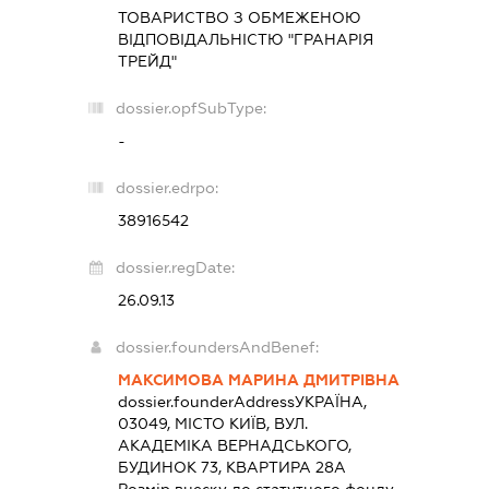
ТОВАРИСТВО З ОБМЕЖЕНОЮ
ВІДПОВІДАЛЬНІСТЮ "ГРАНАРІЯ
ТРЕЙД"
dossier.opfSubType:
-
dossier.edrpo:
38916542
dossier.regDate:
26.09.13
dossier.foundersAndBenef:
МАКСИМОВА МАРИНА ДМИТРІВНА
dossier.founderAddress
УКРАЇНА,
03049, МІСТО КИЇВ, ВУЛ.
АКАДЕМІКА ВЕРНАДСЬКОГО,
БУДИНОК 73, КВАРТИРА 28А
Розмір внеску до статутного фонду