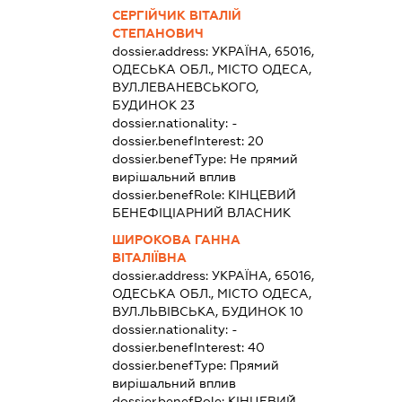
СЕРГІЙЧИК ВІТАЛІЙ
СТЕПАНОВИЧ
dossier.address:
УКРАЇНА, 65016,
ОДЕСЬКА ОБЛ., МІСТО ОДЕСА,
ВУЛ.ЛЕВАНЕВСЬКОГО,
БУДИНОК 23
dossier.nationality:
-
dossier.benefInterest:
20
dossier.benefType:
Не прямий
вирішальний вплив
dossier.benefRole:
КІНЦЕВИЙ
БЕНЕФІЦІАРНИЙ ВЛАСНИК
ШИРОКОВА ГАННА
ВІТАЛІЇВНА
dossier.address:
УКРАЇНА, 65016,
ОДЕСЬКА ОБЛ., МІСТО ОДЕСА,
ВУЛ.ЛЬВІВСЬКА, БУДИНОК 10
dossier.nationality:
-
dossier.benefInterest:
40
dossier.benefType:
Прямий
вирішальний вплив
dossier.benefRole:
КІНЦЕВИЙ