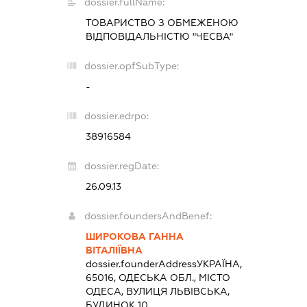
dossier.fullName:
ТОВАРИСТВО З ОБМЕЖЕНОЮ
ВІДПОВІДАЛЬНІСТЮ "ЧЕСВА"
dossier.opfSubType:
-
dossier.edrpo:
38916584
dossier.regDate:
26.09.13
dossier.foundersAndBenef:
ШИРОКОВА ГАННА
ВІТАЛІЇВНА
dossier.founderAddress
УКРАЇНА,
65016, ОДЕСЬКА ОБЛ., МІСТО
ОДЕСА, ВУЛИЦЯ ЛЬВІВСЬКА,
БУДИНОК 10