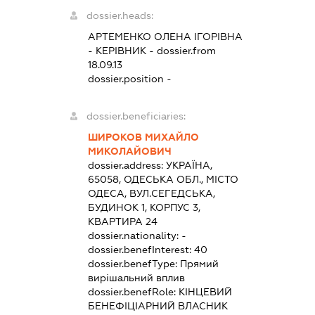
dossier.heads:
АРТЕМЕНКО ОЛЕНА ІГОРІВНА
-
КЕРІВНИК
- dossier.from
18.09.13
dossier.position -
dossier.beneficiaries:
ШИРОКОВ МИХАЙЛО
МИКОЛАЙОВИЧ
dossier.address:
УКРАЇНА,
65058, ОДЕСЬКА ОБЛ., МІСТО
ОДЕСА, ВУЛ.СЕГЕДСЬКА,
БУДИНОК 1, КОРПУС 3,
КВАРТИРА 24
dossier.nationality:
-
dossier.benefInterest:
40
dossier.benefType:
Прямий
вирішальний вплив
dossier.benefRole:
КІНЦЕВИЙ
БЕНЕФІЦІАРНИЙ ВЛАСНИК