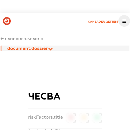
CAHEADER.GETTEST
CAHEADER.SEARCH
document.dossier
ЧЕСВА
riskFactors.title
0
0
0