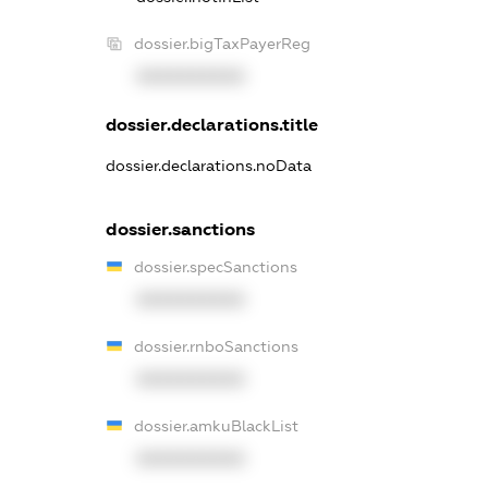
dossier.bigTaxPayerReg
XXXXXXXXXX
dossier.declarations.title
dossier.declarations.noData
dossier.sanctions
dossier.specSanctions
XXXXXXXXXX
dossier.rnboSanctions
XXXXXXXXXX
dossier.amkuBlackList
XXXXXXXXXX