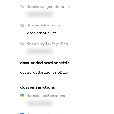
dossier.budget_dotation
XXXXXXXXXX
dossier.palne_akciz
dossier.notInList
dossier.bigTaxPayerReg
XXXXXXXXXX
dossier.declarations.title
dossier.declarations.noData
dossier.sanctions
dossier.specSanctions
XXXXXXXXXX