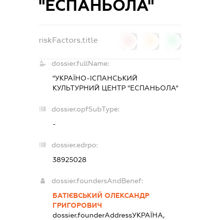
"ЕСПАНЬОЛА"
riskFactors.title
0
0
0
dossier.fullName:
"УКРАЇНО-ІСПАНСЬКИЙ
КУЛЬТУРНИЙ ЦЕНТР "ЕСПАНЬОЛА"
dossier.opfSubType:
-
dossier.edrpo:
38925028
dossier.foundersAndBenef:
БАТІЄВСЬКИЙ ОЛЕКСАНДР
ГРИГОРОВИЧ
dossier.founderAddress
УКРАЇНА,