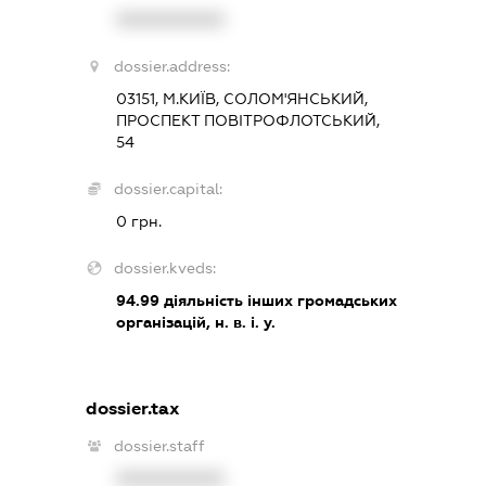
XXXXXXXXXX
dossier.address:
03151, М.КИЇВ, СОЛОМ'ЯНСЬКИЙ,
ПРОСПЕКТ ПОВІТРОФЛОТСЬКИЙ,
54
dossier.capital:
0 грн.
dossier.kveds:
94.99
діяльність інших громадських
організацій, н. в. і. у.
dossier.tax
dossier.staff
XXXXXXXXXX