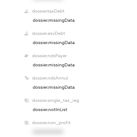
dossier.taxDebt
dossier.missingData
dossier.esvDebt
dossier.missingData
dossier.ndsPayer
dossier.missingData
dossier.ndsAnnul
dossier.missingData
dossier.single_tax_reg
dossier.notInList
dossier.non_profit
XXXXXXXXXX