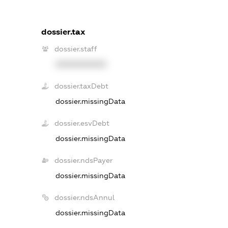
dossier.tax
dossier.staff
XXXXXXXXXX
dossier.taxDebt
dossier.missingData
dossier.esvDebt
dossier.missingData
dossier.ndsPayer
dossier.missingData
dossier.ndsAnnul
dossier.missingData