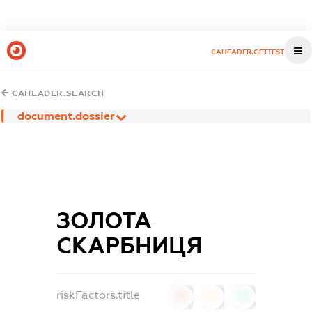
CAHEADER.GETTEST
CAHEADER.SEARCH
document.dossier
ЗОЛОТА
СКАРБНИЦЯ
riskFactors.title
0
0
0