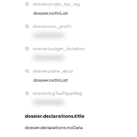
dossier.single_tax_reg
dossier.notInList
dossier.non_profit
XXXXXXXXXX
dossier.budget_dotation
XXXXXXXXXX
dossier.palne_akciz
dossier.notInList
dossier.bigTaxPayerReg
XXXXXXXXXX
dossier.declarations.title
dossier.declarations.noData