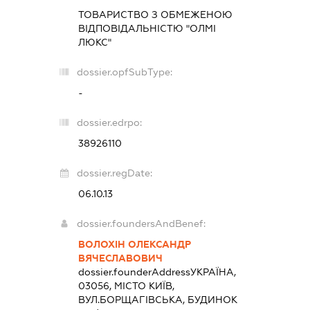
ТОВАРИСТВО З ОБМЕЖЕНОЮ
ВІДПОВІДАЛЬНІСТЮ "ОЛМІ
ЛЮКС"
dossier.opfSubType:
-
dossier.edrpo:
38926110
dossier.regDate:
06.10.13
dossier.foundersAndBenef:
ВОЛОХІН ОЛЕКСАНДР
ВЯЧЕСЛАВОВИЧ
dossier.founderAddress
УКРАЇНА,
03056, МІСТО КИЇВ,
ВУЛ.БОРЩАГІВСЬКА, БУДИНОК