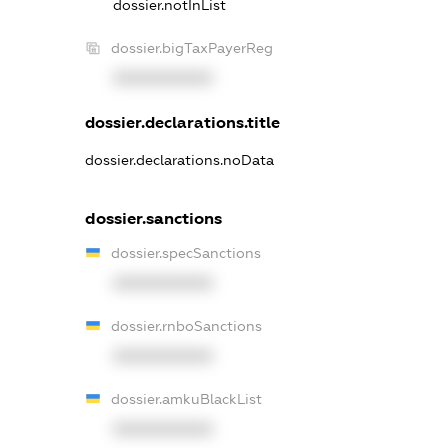
dossier.notInList
dossier.bigTaxPayerReg
XXXXXXXXXX
dossier.declarations.title
dossier.declarations.noData
dossier.sanctions
dossier.specSanctions
XXXXXXXXXX
dossier.rnboSanctions
XXXXXXXXXX
dossier.amkuBlackList
XXXXXXXXXX