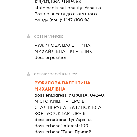
129/131, КВАРТИРА 53
statements.nationality:
Україна
Розмір внеску до статутного
фонду (грн.):
1 147
(100 %)
dossier.heads:
РУЖИЛОВА ВАЛЕНТИНА
МИХАЙЛІВНА
-
КЕРІВНИК
dossier.position -
dossier.beneficiaries:
РУЖИЛОВА ВАЛЕНТИНА
МИХАЙЛІВНА
dossier.address:
УКРАЇНА, 04240,
МІСТО КИЇВ, ПР.ГЕРОЇВ
СТАЛІНГРАДА, БУДИНОК 10-А,
КОРПУС 2, КВАРТИРА 6
dossier.nationality:
Україна
dossier.benefInterest:
100
dossier.benefType:
Прямий