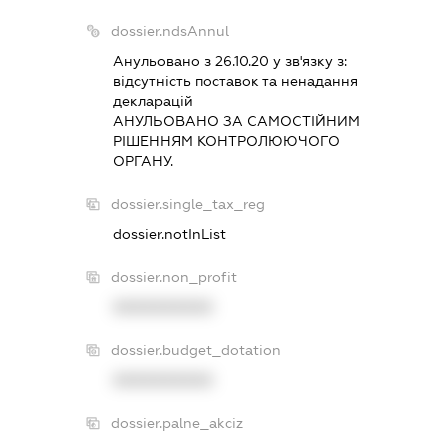
dossier.ndsAnnul
Анульовано з 26.10.20 у зв'язку з:
вiдсутнiсть поставок та ненадання
декларацiй
АНУЛЬОВАНО ЗА САМОСТIЙНИМ
РIШЕННЯМ КОНТРОЛЮЮЧОГО
ОРГАНУ.
dossier.single_tax_reg
dossier.notInList
dossier.non_profit
XXXXXXXXXX
dossier.budget_dotation
XXXXXXXXXX
dossier.palne_akciz