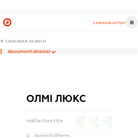
CAHEADER.GETTEST
CAHEADER.SEARCH
document.dossier
ОЛМІ ЛЮКС
riskFactors.title
0
0
0
dossier.fullName: