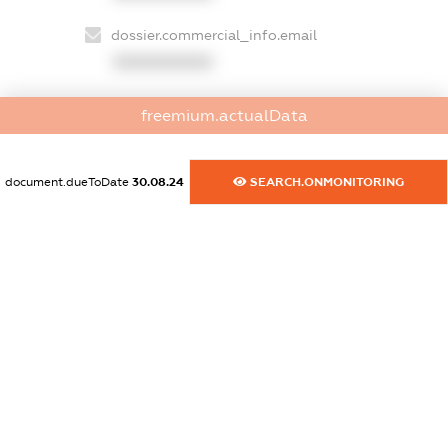
dossier.commercial_info.email
XXXXXXXXXX
dossier.commercial_info.website
freemium.actualData
XXXXXXXXXX
dossier.commercial_info.activity
document.dueToDate
30.08.24
SEARCH.ONMONITORING
XXXXXXXXXX
freemium.exampleText_1
freemium.exampleText_2
freemium.anonymousPerSearch2
FREEMIUM.DETAILS
FREEMIUM.REGISTER