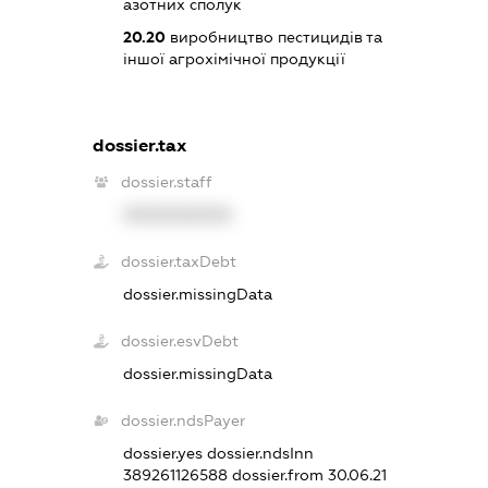
азотних сполук
20.20
виробництво пестицидів та
іншої агрохімічної продукції
dossier.tax
dossier.staff
XXXXXXXXXX
dossier.taxDebt
dossier.missingData
dossier.esvDebt
dossier.missingData
dossier.ndsPayer
dossier.yes
dossier.ndsInn
389261126588
dossier.from 30.06.21