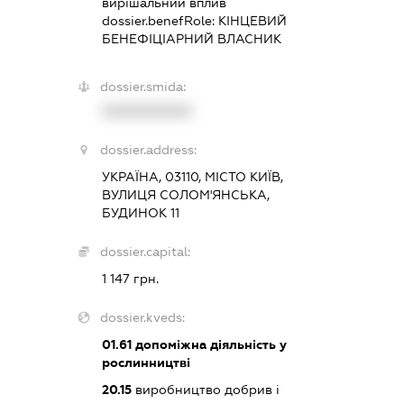
вирішальний вплив
dossier.benefRole:
КІНЦЕВИЙ
БЕНЕФІЦІАРНИЙ ВЛАСНИК
dossier.smida:
XXXXXXXXXX
dossier.address:
УКРАЇНА, 03110, МІСТО КИЇВ,
ВУЛИЦЯ СОЛОМ'ЯНСЬКА,
БУДИНОК 11
dossier.capital:
1 147 грн.
dossier.kveds:
01.61
допоміжна діяльність у
рослинництві
20.15
виробництво добрив і