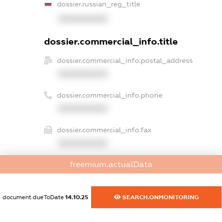
dossier.russian_reg_title
XXXXXXXXXX
dossier.commercial_info.title
dossier.commercial_info.postal_address
XXXXXXXXXX
dossier.commercial_info.phone
XXXXXXXXXX
dossier.commercial_info.fax
XXXXXXXXXX
freemium.actualData
dossier.commercial_info.email
XXXXXXXXXX
document.dueToDate
14.10.25
SEARCH.ONMONITORING
dossier.commercial_info.website
XXXXXXXXXX