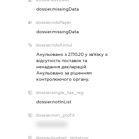
dossier.missingData
dossier.ndsPayer
dossier.missingData
dossier.ndsAnnul
Анульовано з 27.10.20 у зв'язку з:
вiдсутнiсть поставок та
ненадання декларацiй
Анульовано за рiшенням
контролюючого органу.
dossier.single_tax_reg
dossier.notInList
dossier.non_profit
XXXXXXXXXX
dossier.budget_dotation