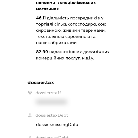
напоями в спеціалізованих
магазинах
46.11
діяльність посередників у
торгівлі сільськогосподарською
сировиною, живими тваринами,
текстильною сировиною та
напівфабрикатами
82.99
надання інших допоміжних
комерційних послуг, н.в.і.у.
dossier.tax
dossier.staff
XXXXXXXXXX
dossier.taxDebt
dossier.missingData
dossier.esvDebt