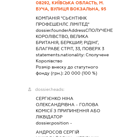
08292, КИЇВСЬКА ОБЛАСТЬ, М.
БУЧА, ВУЛИЦЯ ВОКЗАЛЬНА, 95
КОМПАНІЯ "СЬЄНТІФІК
ПРОФЕШЕНЛС ЛІМІТЕД"
dossier.founderAddress
СПОЛУЧЕНЕ
КОРОЛІВСТВО, ВЕЛИКА
БРИТАНІЯ, БЕРКШИР, РІДІНГ,
БЛАГРАВЕ СТРІТ, 33, ПОВЕРХ 3
statements.nationality:
Сполучене
Королівство
Розмір внеску до статутного
фонду (грн.):
20 000
(100 %)
dossier.heads:
СЕРГІЄНКО НІНА
ОЛЕКСАНДРІВНА
-
ГОЛОВА
КОМІСІЇ З ПРИПИНЕННЯ АБО
ЛІКВІДАТОР
dossier.position -
АНДРОСОВ СЕРГІЙ