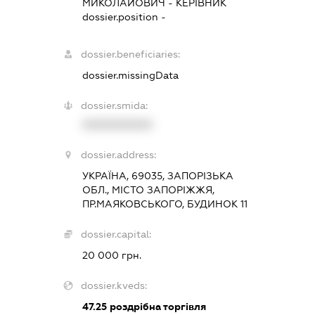
МИКОЛАЙОВИЧ
-
КЕРІВНИК
dossier.position -
dossier.beneficiaries:
dossier.missingData
dossier.smida:
XXXXXXXXXX
dossier.address:
УКРАЇНА, 69035, ЗАПОРІЗЬКА
ОБЛ., МІСТО ЗАПОРІЖЖЯ,
ПР.МАЯКОВСЬКОГО, БУДИНОК 11
dossier.capital:
20 000 грн.
dossier.kveds:
47.25
роздрібна торгівля