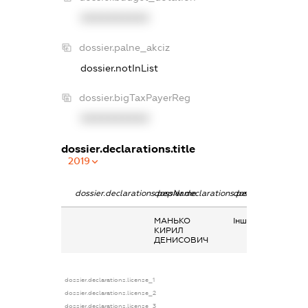
XXXXXXXXXX
dossier.palne_akciz
dossier.notInList
dossier.bigTaxPayerReg
XXXXXXXXXX
dossier.declarations.title
2019
dossier.declarations.pepName
dossier.declarations.personName
dossier.declaratio
МАНЬКО
Інше, Аліменти
КИРИЛ
ДЕНИСОВИЧ
dossier.declarations.license_1
dossier.declarations.license_2
dossier.declarations.license_3