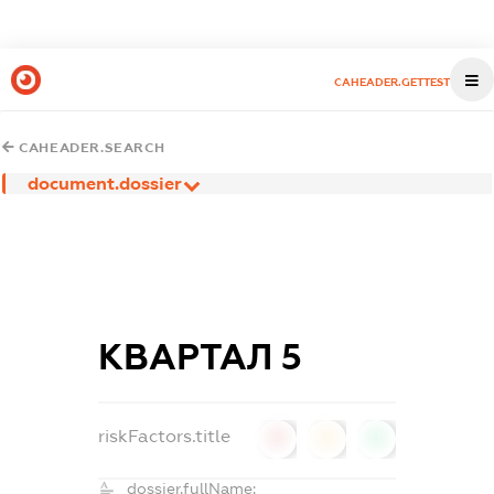
CAHEADER.GETTEST
CAHEADER.SEARCH
document.dossier
КВАРТАЛ 5
riskFactors.title
0
0
0
dossier.fullName: