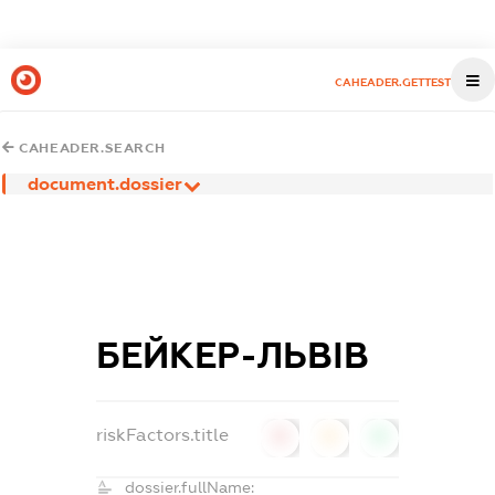
CAHEADER.GETTEST
CAHEADER.SEARCH
document.dossier
БЕЙКЕР-ЛЬВІВ
riskFactors.title
0
0
0
dossier.fullName: