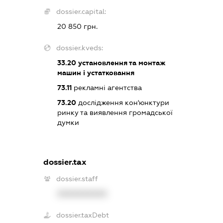
dossier.capital:
20 850 грн.
dossier.kveds:
33.20
установлення та монтаж
машин і устатковання
73.11
рекламні агентства
73.20
дослідження кон'юнктури
ринку та виявлення громадської
думки
dossier.tax
dossier.staff
XXXXXXXXXX
dossier.taxDebt