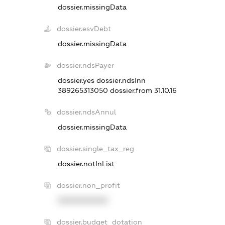
dossier.missingData
dossier.esvDebt
dossier.missingData
dossier.ndsPayer
dossier.yes
dossier.ndsInn
389265313050
dossier.from 31.10.16
dossier.ndsAnnul
dossier.missingData
dossier.single_tax_reg
dossier.notInList
dossier.non_profit
XXXXXXXXXX
dossier.budget_dotation