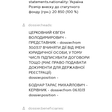
statements.nationality:
Україна
Розмір внеску до статутного
фонду (грн.):
20 850
(100 %)
dossier.heads:
ЦЕРКОВНИЙ ЄВГЕН
ВОЛОДИМИРОВИЧ
-
ПРЕДСТАВНИК
- dossier.from
30.03.17
ВЧИНЯТИ ДІЇ ВІД ІМЕНІ
ЮРИДИЧНОЇ ОСОБИ, У ТОМУ
ЧИСЛІ ПІДПИСУВАТИ ДОГОВОРИ
ТОЩО (МАЄ ПРАВО ПОДАВАТИ
ДОКУМЕНТИ ДЛЯ ДЕРЖАВНОЇ
РЕЄСТРАЦІЇ)
dossier.position -
БОДНАР ТАРАС МИХАЙЛОВИЧ
-
КЕРІВНИК
- dossier.from 06.10.13
dossier.position -
dossier.beneficiaries: