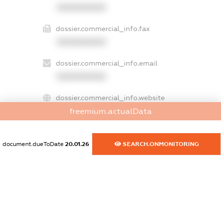
XXXXXXXXXX
dossier.commercial_info.fax
XXXXXXXXXX
dossier.commercial_info.email
XXXXXXXXXX
dossier.commercial_info.website
XXXXXXXXXX
freemium.actualData
dossier.commercial_info.activity
document.dueToDate
20.01.26
SEARCH.ONMONITORING
XXXXXXXXXX
freemium.exampleText_1
freemium.exampleText_2
freemium.anonymousPerSearch2