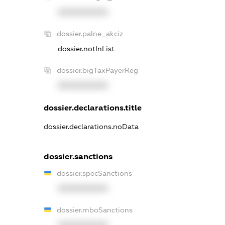
XXXXXXXXXX
dossier.palne_akciz
dossier.notInList
dossier.bigTaxPayerReg
XXXXXXXXXX
dossier.declarations.title
dossier.declarations.noData
dossier.sanctions
dossier.specSanctions
XXXXXXXXXX
dossier.rnboSanctions
XXXXXXXXXX