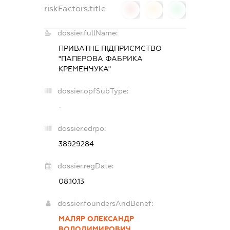
riskFactors.title
0
0
0
dossier.fullName:
ПРИВАТНЕ ПІДПРИЄМСТВО
"ПАПЕРОВА ФАБРИКА
КРЕМЕНЧУКА"
dossier.opfSubType:
-
dossier.edrpo:
38929284
dossier.regDate:
08.10.13
dossier.foundersAndBenef:
МАЛЯР ОЛЕКСАНДР
ВОЛОДИМИРОВИЧ