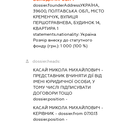
dossier.founderAddress
УКРАЇНА,
39600, ПОЛТАВСЬКА ОБЛ., МІСТО
КРЕМЕНЧУК, ВУЛИЦЯ
ПЕРШОТРАВНЕВА, БУДИНОК 14,
КВАРТИРА 1
statements.nationality:
Україна
Розмір внеску до статутного
фонду (грн.):
1 000
(100 %)
dossier.heads:
КАСАЙ МИКОЛА МИХАЙЛОВИЧ
-
ПРЕДСТАВНИК
ВЧИНЯТИ ДІЇ ВІД
ІМЕНІ ЮРИДИЧНОЇ ОСОБИ, У
ТОМУ ЧИСЛІ ПІДПИСУВАТИ
ДОГОВОРИ ТОЩО
dossier.position -
КАСАЙ МИКОЛА МИХАЙЛОВИЧ
-
КЕРІВНИК
- dossier.from 07.10.13
dossier.position -