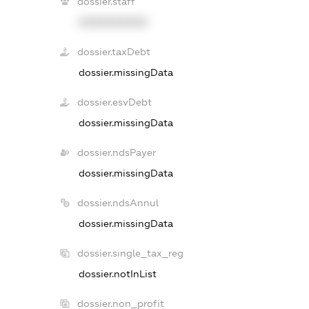
dossier.staff
XXXXXXXXXX
dossier.taxDebt
dossier.missingData
dossier.esvDebt
dossier.missingData
dossier.ndsPayer
dossier.missingData
dossier.ndsAnnul
dossier.missingData
dossier.single_tax_reg
dossier.notInList
dossier.non_profit