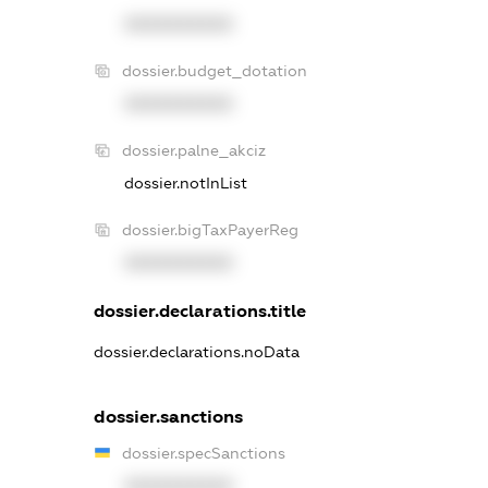
XXXXXXXXXX
dossier.budget_dotation
XXXXXXXXXX
dossier.palne_akciz
dossier.notInList
dossier.bigTaxPayerReg
XXXXXXXXXX
dossier.declarations.title
dossier.declarations.noData
dossier.sanctions
dossier.specSanctions
XXXXXXXXXX