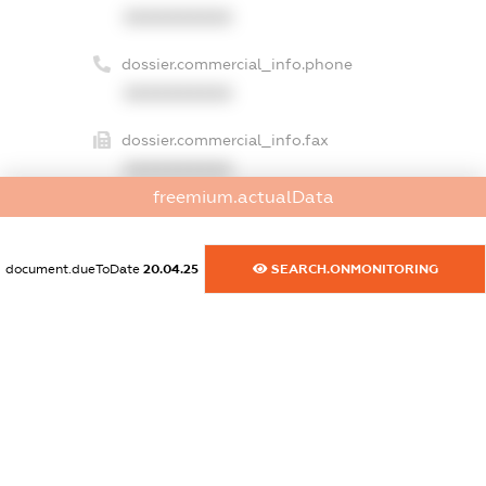
XXXXXXXXXX
dossier.commercial_info.phone
XXXXXXXXXX
dossier.commercial_info.fax
XXXXXXXXXX
freemium.actualData
dossier.commercial_info.email
XXXXXXXXXX
document.dueToDate
20.04.25
SEARCH.ONMONITORING
dossier.commercial_info.website
XXXXXXXXXX
dossier.commercial_info.activity
XXXXXXXXXX