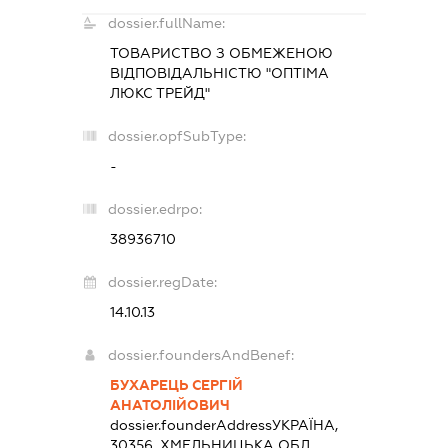
dossier.fullName:
ТОВАРИСТВО З ОБМЕЖЕНОЮ
ВІДПОВІДАЛЬНІСТЮ "ОПТІМА
ЛЮКС ТРЕЙД"
dossier.opfSubType:
-
dossier.edrpo:
38936710
dossier.regDate:
14.10.13
dossier.foundersAndBenef:
БУХАРЕЦЬ СЕРГІЙ
АНАТОЛІЙОВИЧ
dossier.founderAddress
УКРАЇНА,
30356, ХМЕЛЬНИЦЬКА ОБЛ.,