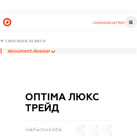
CAHEADER.GETTEST
CAHEADER.SEARCH
document.dossier
ОПТІМА ЛЮКС
ТРЕЙД
riskFactors.title
0
0
0