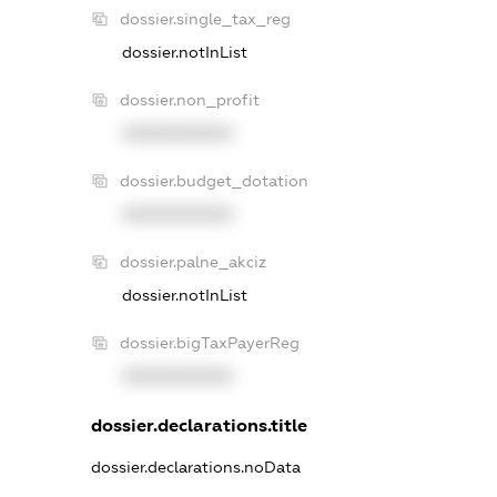
dossier.single_tax_reg
dossier.notInList
dossier.non_profit
XXXXXXXXXX
dossier.budget_dotation
XXXXXXXXXX
dossier.palne_akciz
dossier.notInList
dossier.bigTaxPayerReg
XXXXXXXXXX
dossier.declarations.title
dossier.declarations.noData