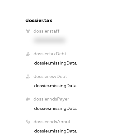
dossier.tax
dossier.staff
XXXXXXXXXX
dossier.taxDebt
dossier.missingData
dossier.esvDebt
dossier.missingData
dossier.ndsPayer
dossier.missingData
dossier.ndsAnnul
dossier.missingData