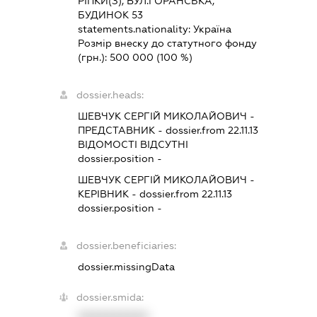
РІПКИ(З), ВУЛ.ГОРАНСЬКА,
БУДИНОК 53
statements.nationality:
Україна
Розмір внеску до статутного фонду
(грн.):
500 000
(100 %)
dossier.heads:
ШЕВЧУК СЕРГІЙ МИКОЛАЙОВИЧ
-
ПРЕДСТАВНИК
- dossier.from 22.11.13
ВІДОМОСТІ ВІДСУТНІ
dossier.position -
ШЕВЧУК СЕРГІЙ МИКОЛАЙОВИЧ
-
КЕРІВНИК
- dossier.from 22.11.13
dossier.position -
dossier.beneficiaries:
dossier.missingData
dossier.smida:
XXXXXXXXXX