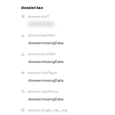
dossier.tax
dossier.staff
XXXXXXXXXX
dossier.taxDebt
dossier.missingData
dossier.esvDebt
dossier.missingData
dossier.ndsPayer
dossier.missingData
dossier.ndsAnnul
dossier.missingData
dossier.single_tax_reg