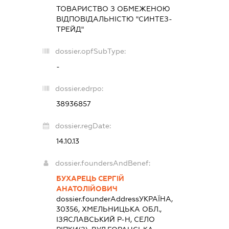
ТОВАРИСТВО З ОБМЕЖЕНОЮ
ВІДПОВІДАЛЬНІСТЮ "СИНТЕЗ-
ТРЕЙД"
dossier.opfSubType:
-
dossier.edrpo:
38936857
dossier.regDate:
14.10.13
dossier.foundersAndBenef:
БУХАРЕЦЬ СЕРГІЙ
АНАТОЛІЙОВИЧ
dossier.founderAddress
УКРАЇНА,
30356, ХМЕЛЬНИЦЬКА ОБЛ.,
ІЗЯСЛАВСЬКИЙ Р-Н, СЕЛО