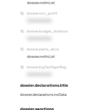
dossier.notInList
dossier.non_profit
XXXXXXXXXX
dossier.budget_dotation
XXXXXXXXXX
dossier.palne_akciz
dossier.notInList
dossier.bigTaxPayerReg
XXXXXXXXXX
dossier.declarations.title
dossier.declarations.noData
dossier.sanctions