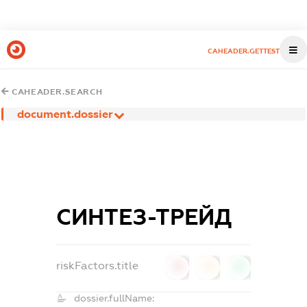
CAHEADER.GETTEST
CAHEADER.SEARCH
document.dossier
СИНТЕЗ-ТРЕЙД
riskFactors.title
0
0
0
dossier.fullName: