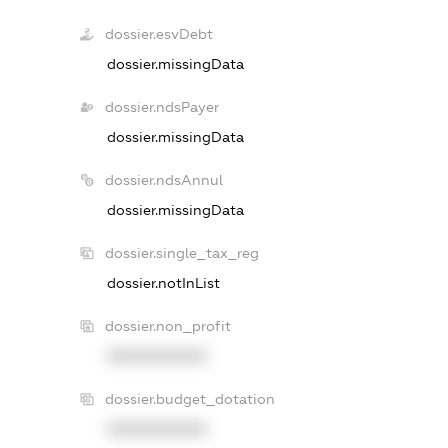
dossier.esvDebt
dossier.missingData
dossier.ndsPayer
dossier.missingData
dossier.ndsAnnul
dossier.missingData
dossier.single_tax_reg
dossier.notInList
dossier.non_profit
XXXXXXXXXX
dossier.budget_dotation
XXXXXXXXXX