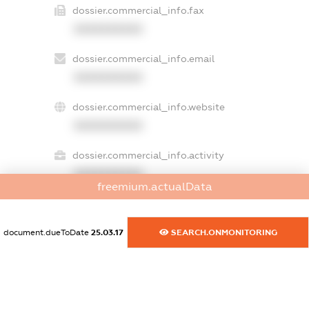
dossier.commercial_info.fax
XXXXXXXXXX
dossier.commercial_info.email
XXXXXXXXXX
dossier.commercial_info.website
XXXXXXXXXX
dossier.commercial_info.activity
XXXXXXXXXX
freemium.actualData
document.dueToDate
25.03.17
SEARCH.ONMONITORING
freemium.exampleText_1
freemium.exampleText_2
freemium.anonymousPerSearch2
FREEMIUM.DETAILS
FREEMIUM.REGISTER