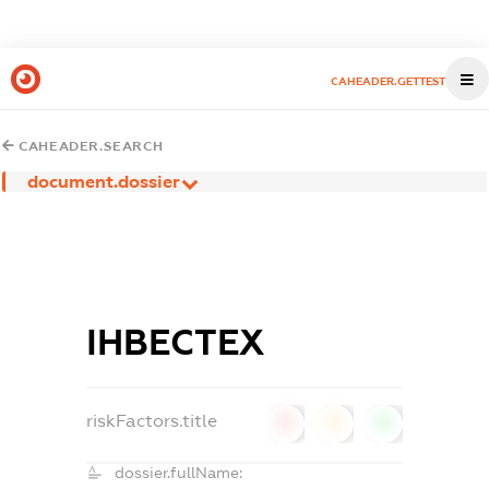
CAHEADER.GETTEST
CAHEADER.SEARCH
document.dossier
ІНВЕСТЕХ
riskFactors.title
0
0
0
dossier.fullName: