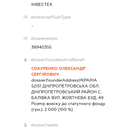
ІНВЕСТЕХ
dossier.opfSubType:
-
dossier.edrpo:
38940355
dossier.foundersAndBenef:
СОКУРЕНКО ОЛЕКСАНДР
СЕРГІЙОВИЧ
dossier.founderAddress
УКРАЇНА
52151 ДНIПРОПЕТРОВСЬКА ОБЛ.
ДНIПРОПЕТРОВСЬКИЙ РАЙОН С.
БАЛІВКА ВУЛ. ЖОВТНЕВА БУД. 49
Розмір внеску до статутного фонду
(грн.):
2 000
(100 %)
dossier.heads: