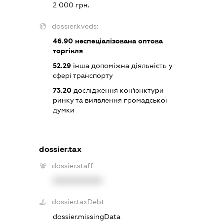
2 000 грн.
dossier.kveds:
46.90
неспеціалізована оптова
торгівля
52.29
інша допоміжна діяльність у
сфері транспорту
73.20
дослідження кон'юнктури
ринку та виявлення громадської
думки
dossier.tax
dossier.staff
XXXXXXXXXX
dossier.taxDebt
dossier.missingData