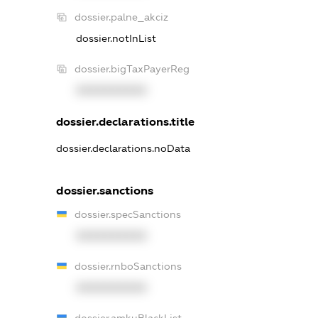
dossier.palne_akciz
dossier.notInList
dossier.bigTaxPayerReg
XXXXXXXXXX
dossier.declarations.title
dossier.declarations.noData
dossier.sanctions
dossier.specSanctions
XXXXXXXXXX
dossier.rnboSanctions
XXXXXXXXXX
dossier.amkuBlackList