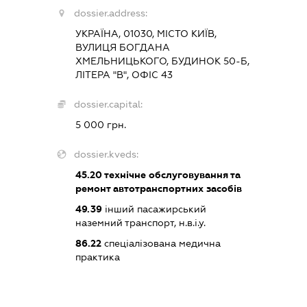
dossier.address:
УКРАЇНА, 01030, МІСТО КИЇВ,
ВУЛИЦЯ БОГДАНА
ХМЕЛЬНИЦЬКОГО, БУДИНОК 50-Б,
ЛІТЕРА "В", ОФІС 43
dossier.capital:
5 000 грн.
dossier.kveds:
45.20
технічне обслуговування та
ремонт автотранспортних засобів
49.39
інший пасажирський
наземний транспорт, н.в.і.у.
86.22
спеціалізована медична
практика