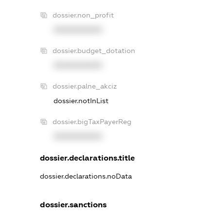
dossier.non_profit
XXXXXXXXXX
dossier.budget_dotation
XXXXXXXXXX
dossier.palne_akciz
dossier.notInList
dossier.bigTaxPayerReg
XXXXXXXXXX
dossier.declarations.title
dossier.declarations.noData
dossier.sanctions