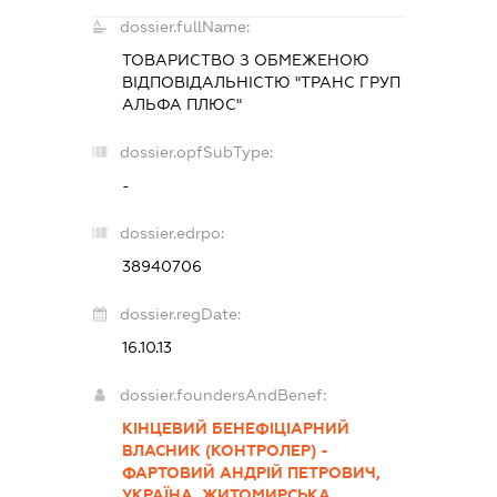
dossier.fullName:
ТОВАРИСТВО З ОБМЕЖЕНОЮ
ВІДПОВІДАЛЬНІСТЮ "ТРАНС ГРУП
АЛЬФА ПЛЮС"
dossier.opfSubType:
-
dossier.edrpo:
38940706
dossier.regDate:
16.10.13
dossier.foundersAndBenef:
КІНЦЕВИЙ БЕНЕФІЦІАРНИЙ
ВЛАСНИК (КОНТРОЛЕР) -
ФАРТОВИЙ АНДРІЙ ПЕТРОВИЧ,
УКРАЇНА, ЖИТОМИРСЬКА