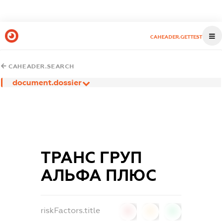
CAHEADER.GETTEST
CAHEADER.SEARCH
document.dossier
ТРАНС ГРУП
АЛЬФА ПЛЮС
riskFactors.title
0
0
0