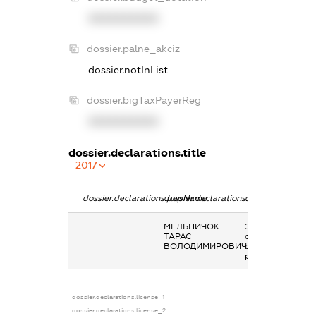
XXXXXXXXXX
dossier.palne_akciz
dossier.notInList
dossier.bigTaxPayerReg
XXXXXXXXXX
dossier.declarations.title
2017
dossier.declarations.pepName
dossier.declarations.personName
dossier.declarati
МЕЛЬНИЧОК
Заробітна плата
ТАРАС
отримана за
ВОЛОДИМИРОВИЧ
основним місцем
роботи
dossier.declarations.license_1
dossier.declarations.license_2