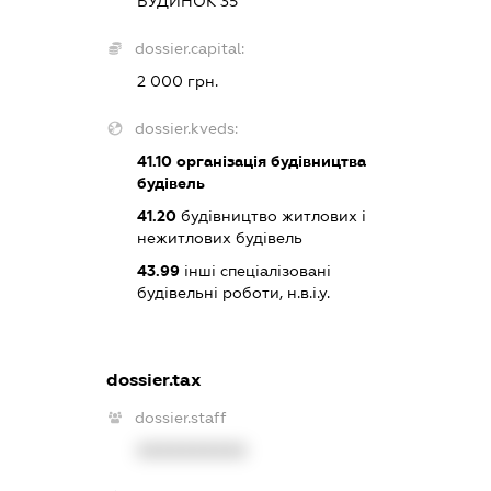
БУДИНОК 35
dossier.capital:
2 000 грн.
dossier.kveds:
41.10
організація будівництва
будівель
41.20
будівництво житлових і
нежитлових будівель
43.99
інші спеціалізовані
будівельні роботи, н.в.і.у.
dossier.tax
dossier.staff
XXXXXXXXXX