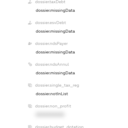
dossier.taxDebt
dossier.missingData
dossier.esvDebt
dossier.missingData
dossier.ndsPayer
dossier.missingData
dossier.ndsAnnul
dossier.missingData
dossier.single_tax_reg
dossier.notInList
dossier.non_profit
XXXXXXXXXX
dossier.budget_dotation