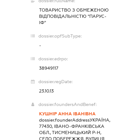
dossier.fullName:
ТОВАРИСТВО З ОБМЕЖЕНОЮ
ВІДПОВІДАЛЬНІСТЮ "ПАРУС-
ІФ"
dossier.opfSubType:
-
dossier.edrpo:
38949117
dossier.regDate:
23.10.13
dossier.foundersAndBenef:
КУШНІР АННА ІВАНІВНА
dossier.founderAddress
УКРАЇНА,
77430, ІВАНО-ФРАНКІВСЬКА
ОБЛ., ТИСМЕНИЦЬКИЙ Р-Н,
СЕЛО ПОБЕРЕЖЖЯ, ВУЛИЦЯ