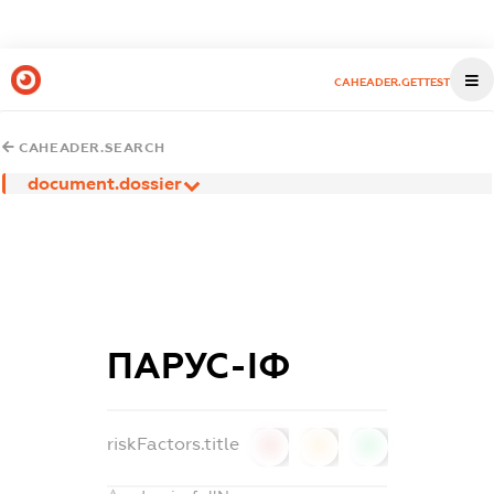
CAHEADER.GETTEST
CAHEADER.SEARCH
document.dossier
ПАРУС-ІФ
riskFactors.title
0
0
0