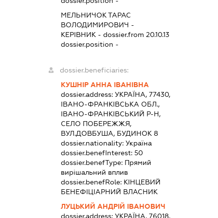
dossier.position -
МЕЛЬНИЧОК ТАРАС
ВОЛОДИМИРОВИЧ
-
КЕРІВНИК
- dossier.from 20.10.13
dossier.position -
dossier.beneficiaries:
КУШНІР АННА ІВАНІВНА
dossier.address:
УКРАЇНА, 77430,
ІВАНО-ФРАНКІВСЬКА ОБЛ.,
ІВАНО-ФРАНКІВСЬКИЙ Р-Н,
СЕЛО ПОБЕРЕЖЖЯ,
ВУЛ.ДОВБУША, БУДИНОК 8
dossier.nationality:
Україна
dossier.benefInterest:
50
dossier.benefType:
Прямий
вирішальний вплив
dossier.benefRole:
КІНЦЕВИЙ
БЕНЕФІЦІАРНИЙ ВЛАСНИК
ЛУЦЬКИЙ АНДРІЙ ІВАНОВИЧ
dossier.address:
УКРАЇНА, 76018,