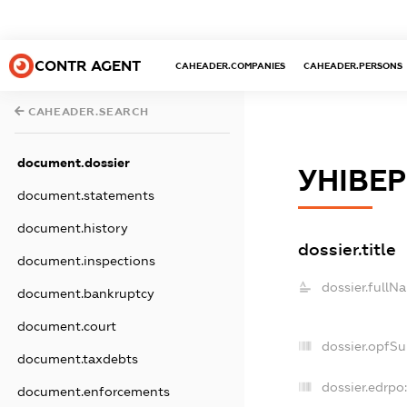
CONTR AGENT
CAHEADER.COMPANIES
CAHEADER.PERSONS
CAHEADER.SEARCH
document.dossier
УНІВЕ
document.statements
document.history
dossier.title
document.inspections
dossier.fullN
document.bankruptcy
document.court
dossier.opfS
document.taxdebts
dossier.edrpo
document.enforcements