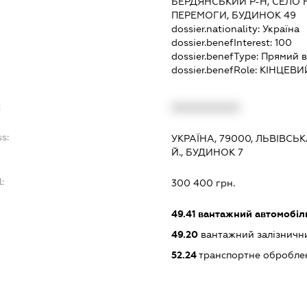
БЕРДЯНСЬКИЙ Р-Н, СЕЛО 
ПЕРЕМОГИ, БУДИНОК 49
dossier.nationality:
Україна
dossier.benefInterest:
100
dossier.benefType:
Прямий в
dossier.benefRole:
КІНЦЕВИ
:
XXXXXXXXXX
s:
УКРАЇНА, 79000, ЛЬВІВСЬК
Й., БУДИНОК 7
:
300 400 грн.
:
49.41
вантажний автомобіл
49.20
вантажний залізничн
52.24
транспортне обробле