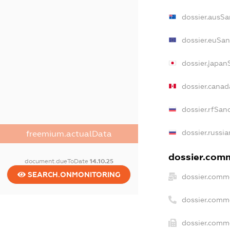
dossier.ausSa
dossier.euSan
dossier.japan
dossier.cana
dossier.rfSan
dossier.russi
freemium.actualData
dossier.comm
document.dueToDate
14.10.25
SEARCH.ONMONITORING
dossier.comme
dossier.comm
dossier.comme