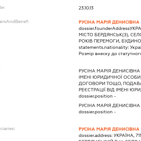
te:
23.10.13
dersAndBenef:
РУСІНА МАРІЯ ДЕНИСІВНА
dossier.founderAddress
УКРА
МІСТО БЕРДЯНСЬК(З), СЕЛ
РОКІВ ПЕРЕМОГИ, БУДИНО
statements.nationality:
Укра
Розмір внеску до статутног
:
РУСІНА МАРІЯ ДЕНИСІВНА
ІМЕНІ ЮРИДИЧНОЇ ОСОБИ,
ДОГОВОРИ ТОЩО, ПОДАВ
РЕЄСТРАЦІЇ ВІД ІМЕНІ Ю
dossier.position -
РУСІНА МАРІЯ ДЕНИСІВНА
dossier.position -
ciaries:
РУСІНА МАРІЯ ДЕНИСІВНА
dossier.address:
УКРАЇНА, 71