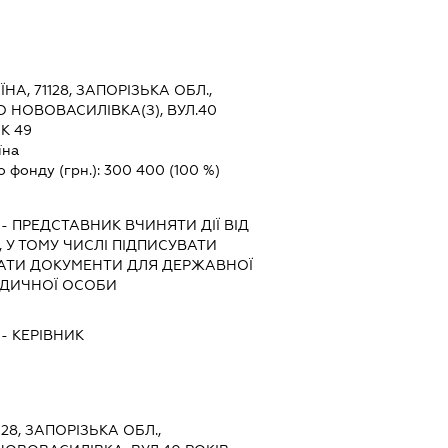
ЇНА, 71128, ЗАПОРІЗЬКА ОБЛ.,
О НОВОВАСИЛІВКА(З), ВУЛ.40
К 49
їна
о фонду (грн.):
300 400
(100 %)
-
ПРЕДСТАВНИК
ВЧИНЯТИ ДІЇ ВІД
 У ТОМУ ЧИСЛІ ПІДПИСУВАТИ
АТИ ДОКУМЕНТИ ДЛЯ ДЕРЖАВНОЇ
РИДИЧНОЇ ОСОБИ
-
КЕРІВНИК
128, ЗАПОРІЗЬКА ОБЛ.,