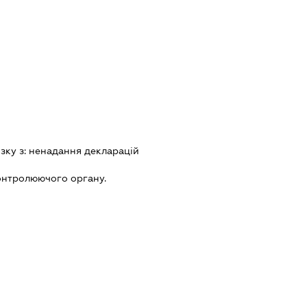
зку з:
ненадання декларацiй
онтролюючого органу.