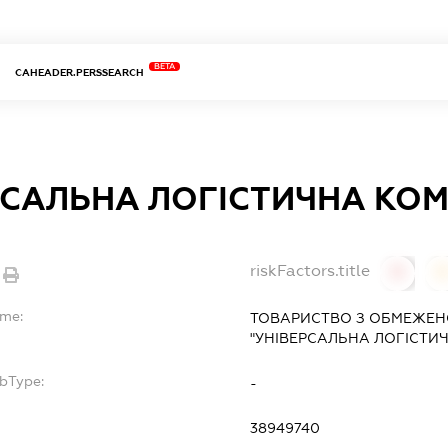
BETA
CAHEADER.PERSSEARCH
РСАЛЬНА ЛОГІСТИЧНА КОМ
riskFactors.title
0
ame:
ТОВАРИСТВО З ОБМЕЖЕН
"УНІВЕРСАЛЬНА ЛОГІСТИЧ
ubType:
-
:
38949740