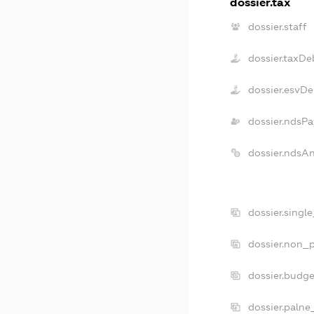
dossier.tax
dossier.staff
dossier.taxDe
dossier.esvDe
dossier.ndsPa
dossier.ndsA
dossier.singl
dossier.non_p
dossier.budg
dossier.palne