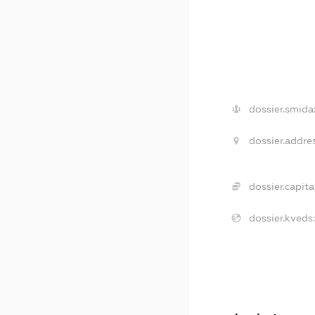
dossier.smida
dossier.addres
dossier.capital
dossier.kveds