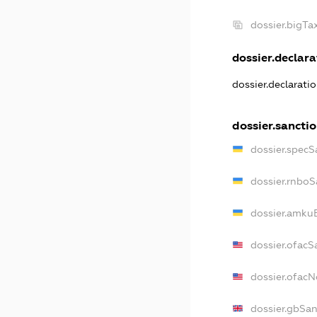
dossier.bigT
dossier.declara
dossier.declarati
dossier.sancti
dossier.specS
dossier.rnboS
dossier.amkuB
dossier.ofacS
dossier.ofac
dossier.gbSan