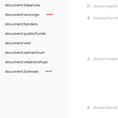
document.balances
dossier.regDa
document.scorings
new!
dossier.foun
document.tenders
document.publicfunds
document.ved
document.semantrum
dossier.heads
document.relationships
document.licenses
new!
dossier.benefi