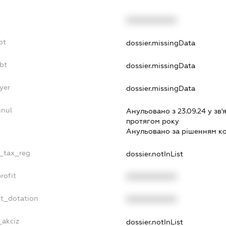
XXXXXXXXXX
bt
dossier.missingData
bt
dossier.missingData
yer
dossier.missingData
nnul
Анульовано з 23.09.24 у зв'я
протягом року
Анульовано за рiшенням к
e_tax_reg
dossier.notInList
rofit
XXXXXXXXXX
et_dotation
XXXXXXXXXX
_akciz
dossier.notInList