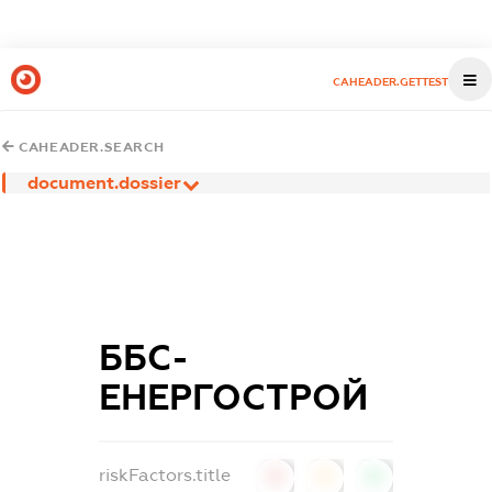
CAHEADER.GETTEST
CAHEADER.SEARCH
document.dossier
ББС-
ЕНЕРГОСТРОЙ
riskFactors.title
0
0
0