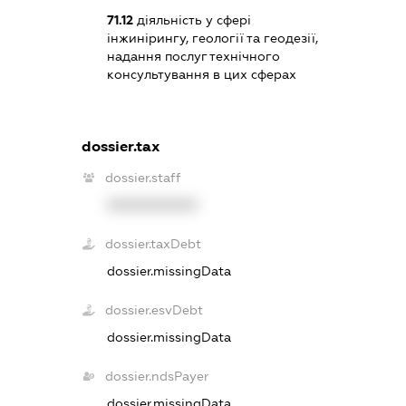
71.12
діяльність у сфері
інжинірингу, геології та геодезії,
надання послуг технічного
консультування в цих сферах
dossier.tax
dossier.staff
XXXXXXXXXX
dossier.taxDebt
dossier.missingData
dossier.esvDebt
dossier.missingData
dossier.ndsPayer
dossier.missingData