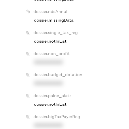
dossier.ndsAnnul
dossier.missingData
dossier.single_tax_reg
dossier.notInList
dossier.non_profit
XXXXXXXXXX
dossier.budget_dotation
XXXXXXXXXX
dossier.palne_akciz
dossier.notInList
dossier.bigTaxPayerReg
XXXXXXXXXX