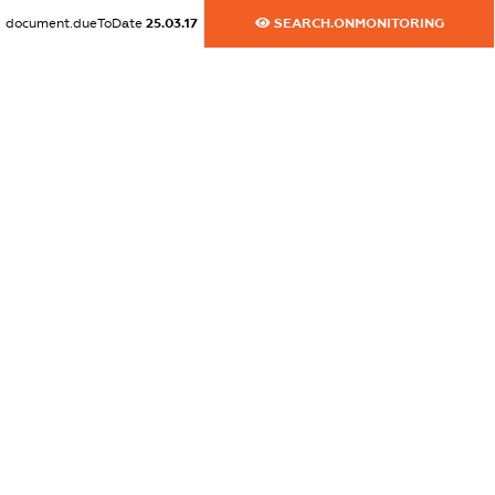
dossier.commercial_info.activity
document.dueToDate
25.03.17
SEARCH.ONMONITORING
XXXXXXXXXX
freemium.exampleText_1
freemium.exampleText_2
freemium.anonymousPerSearch2
FREEMIUM.DETAILS
FREEMIUM.REGISTER