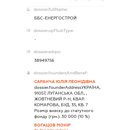
dossier.fullName:
ББС-ЕНЕРГОСТРОЙ
dossier.opfSubType:
-
dossier.edrpo:
38949756
dossier.foundersAndBenef:
САРАНЧА ЮЛІЯ ЛЕОНІДІВНА
dossier.founderAddress
УКРАЇНА,
91057, ЛУГАНСЬКА ОБЛ., ,
ЖОВТНЕВИЙ Р-Н, КВАР.
КОМАРОВА, БУД. 35, КВ. 7
Розмір внеску до статутного
фонду (грн.):
30 000
(10 %)
БОГАЦОВ МОНІР