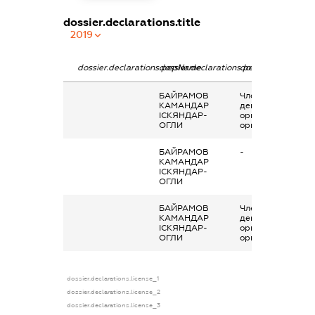
dossier.declarations.title
2019
dossier.declarations.pepName
dossier.declarations.personName
dossier.declaratio
БАЙРАМОВ
Членство суб’єкта
КАМАНДАР
декларування в
ІСКЯНДАР-
організаціях та їх
ОГЛИ
органах
БАЙРАМОВ
-
КАМАНДАР
ІСКЯНДАР-
ОГЛИ
БАЙРАМОВ
Членство суб’єкта
КАМАНДАР
декларування в
ІСКЯНДАР-
організаціях та їх
ОГЛИ
органах
dossier.declarations.license_1
dossier.declarations.license_2
dossier.declarations.license_3