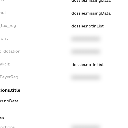
dossier.missingData
nul
dossier.missingData
e_tax_reg
dossier.notInList
rofit
XXXXXXXXXX
t_dotation
XXXXXXXXXX
akciz
dossier.notInList
xPayerReg
XXXXXXXXXX
ions.title
ons.noData
ns
anctions
XXXXXXXXXX