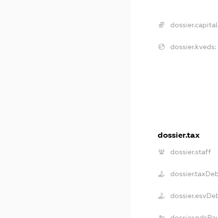
dossier.capital
dossier.kveds:
dossier.tax
dossier.staff
dossier.taxDe
dossier.esvDe
dossier.ndsPa