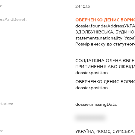
e:
24.10.13
ersAndBenef:
ОВЕРЧЕНКО ДЕНИС БОРИ
dossier.founderAddress
УКРА
ЗДОЛБУНІВСЬКА, БУДИНОК
statements.nationality:
Укра
Розмір внеску до статутног
СОЛДАТКІНА ОЛЕНА ЄВГЕ
ПРИПИНЕННЯ АБО ЛІКВІД
dossier.position -
ОВЕРЧЕНКО ДЕНИС БОРИ
dossier.position -
iaries:
dossier.missingData
XXXXXXXXXX
s:
УКРАЇНА, 40030, СУМСЬКА