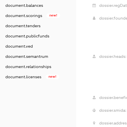
document.balances
dossier.regDat
document.scorings
new!
dossier.found
document.tenders
document.publicfunds
document.ved
document.semantrum
dossier.heads:
document.relationships
document.licenses
new!
dossier.benefic
dossier.smida:
dossier.addres