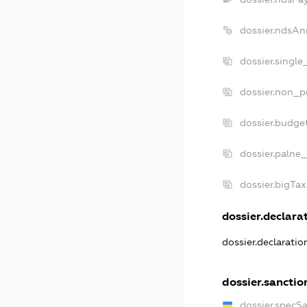
dossier.ndsAn
dossier.singl
dossier.non_p
dossier.budge
dossier.palne_
dossier.bigTa
dossier.declarat
dossier.declarati
dossier.sanctio
dossier.specS