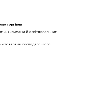
ова торгівля
ями, килимами й освітлювальним
ми товарами господарського