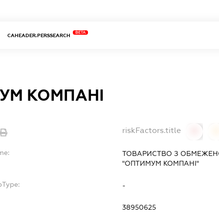
BETA
CAHEADER.PERSSEARCH
УМ КОМПАНІ
riskFactors.title
0
0
me:
ТОВАРИСТВО З ОБМЕЖЕН
"ОПТИМУМ КОМПАНІ"
bType:
-
38950625