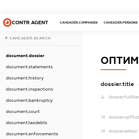
CONTR AGENT
CAHEADER.COMPANIES
CAHEADER.PERSONS
CAHEADER.SEARCH
document.dossier
ОПТИМ
document.statements
document.history
dossier.title
document.inspections
dossier.fullNa
document.bankruptcy
document.court
dossier.opfSu
document.taxdebts
dossier.edrpo:
document.enforcements