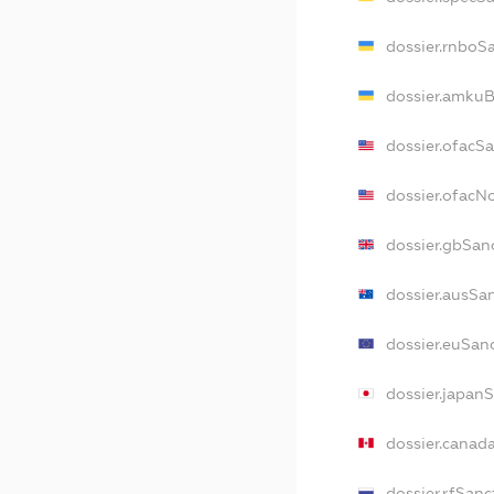
dossier.rnboS
dossier.amkuB
dossier.ofacS
dossier.ofac
dossier.gbSan
dossier.ausSa
dossier.euSan
dossier.japan
dossier.canad
dossier.rfSanc