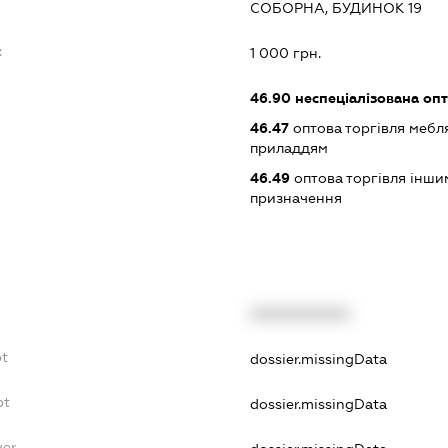
СОБОРНА, БУДИНОК 19
:
1 000 грн.
46.90
неспеціалізована опт
46.47
оптова торгівля мебл
приладдям
46.49
оптова торгівля інши
призначення
XXXXXXXXXX
bt
dossier.missingData
bt
dossier.missingData
yer