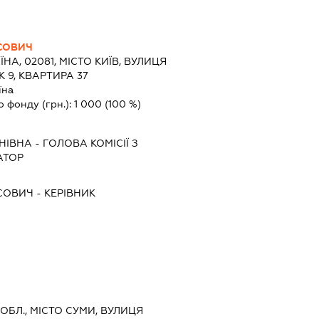
СОВИЧ
ЇНА, 02081, МІСТО КИЇВ, ВУЛИЦЯ
 9, КВАРТИРА 37
їна
о фонду (грн.):
1 000
(100 %)
НІВНА
-
ГОЛОВА КОМІСІЇ З
АТОР
СОВИЧ
-
КЕРІВНИК
 ОБЛ., МІСТО СУМИ, ВУЛИЦЯ