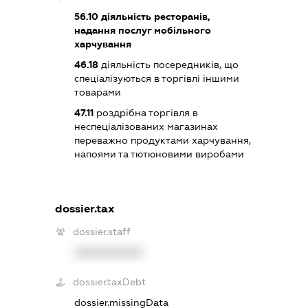
56.10
діяльність ресторанів,
надання послуг мобільного
харчування
46.18
діяльність посередників, що
спеціалізуються в торгівлі іншими
товарами
47.11
роздрібна торгівля в
неспеціалізованих магазинах
переважно продуктами харчування,
напоями та тютюновими виробами
dossier.tax
dossier.staff
XXXXXXXXXX
dossier.taxDebt
dossier.missingData