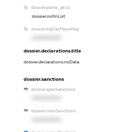
dossier.palne_akciz
dossier.notInList
dossier.bigTaxPayerReg
XXXXXXXXXX
dossier.declarations.title
dossier.declarations.noData
dossier.sanctions
dossier.specSanctions
XXXXXXXXXX
dossier.rnboSanctions
XXXXXXXXXX