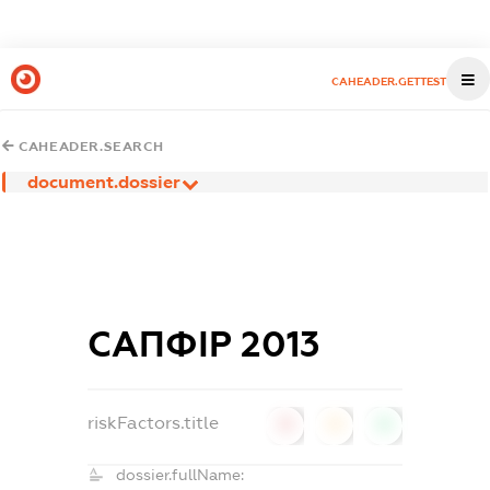
CAHEADER.GETTEST
CAHEADER.SEARCH
document.dossier
САПФІР 2013
riskFactors.title
0
0
0
dossier.fullName: