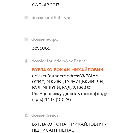
САПФІР 2013
dossier.opfSubType:
-
dossier.edrpo:
38950651
dossier.foundersAndBenef:
БУРЛАКО РОМАН МИХАЙЛОВИЧ
dossier.founderAddress
УКРАЇНА,
02140, М.КИЇВ, ДАРНИЦЬКИЙ Р-Н,
ВУЛ. МІШУГИ, БУД. 2, КВ 362
Розмір внеску до статутного фонду
(грн.):
1 147
(100 %)
dossier.heads:
БУРЛАКО РОМАН МИХАЙЛОВИЧ
-
ПІДПИСАНТ
НЕМАЄ