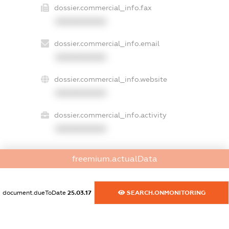
dossier.commercial_info.fax
XXXXXXXXXX
dossier.commercial_info.email
XXXXXXXXXX
dossier.commercial_info.website
XXXXXXXXXX
dossier.commercial_info.activity
XXXXXXXXXX
freemium.actualData
freemium.exampleText_1
freemium.exampleText_2
freemium.anonymousPerSearch2
document.dueToDate
25.03.17
SEARCH.ONMONITORING
FREEMIUM.DETAILS
FREEMIUM.REGISTER