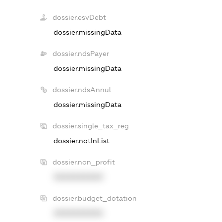
dossier.esvDebt
dossier.missingData
dossier.ndsPayer
dossier.missingData
dossier.ndsAnnul
dossier.missingData
dossier.single_tax_reg
dossier.notInList
dossier.non_profit
XXXXXXXXXX
dossier.budget_dotation
XXXXXXXXXX