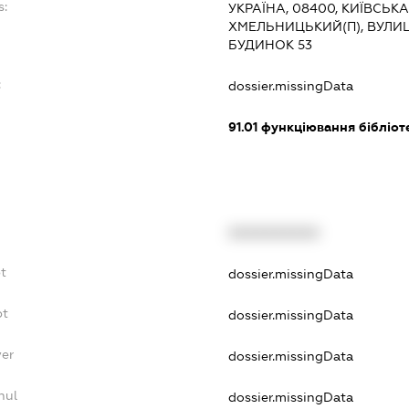
s:
УКРАЇНА, 08400, КИЇВСЬК
ХМЕЛЬНИЦЬКИЙ(П), ВУЛИ
БУДИНОК 53
:
dossier.missingData
91.01
функціювання бібліотек
XXXXXXXXXX
bt
dossier.missingData
bt
dossier.missingData
yer
dossier.missingData
nul
dossier.missingData