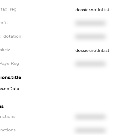
_tax_reg
dossier.notInList
ofit
XXXXXXXXXX
t_dotation
XXXXXXXXXX
akciz
dossier.notInList
xPayerReg
XXXXXXXXXX
ions.title
ons.noData
ns
anctions
XXXXXXXXXX
anctions
XXXXXXXXXX