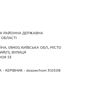
КА РАЙОННА ДЕРЖАВНА
 ОБЛАСТІ
ЇНА, 08400, КИЇВСЬКА ОБЛ., МІСТО
Й(П), ВУЛИЦЯ
НОК 53
А
-
КЕРІВНИК
- dossier.from 31.03.08