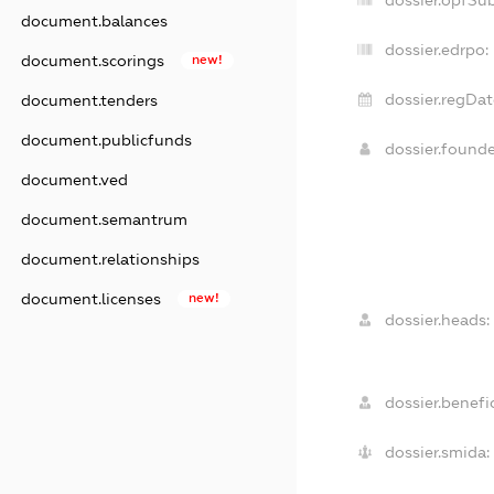
dossier.opfSu
document.balances
dossier.edrpo:
document.scorings
new!
dossier.regDat
document.tenders
document.publicfunds
dossier.found
document.ved
document.semantrum
document.relationships
document.licenses
new!
dossier.heads:
dossier.benefic
dossier.smida: