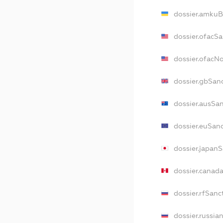
dossier.amkuB
dossier.ofacS
dossier.ofacN
dossier.gbSan
dossier.ausSa
dossier.euSan
dossier.japan
dossier.canad
dossier.rfSanc
dossier.russia