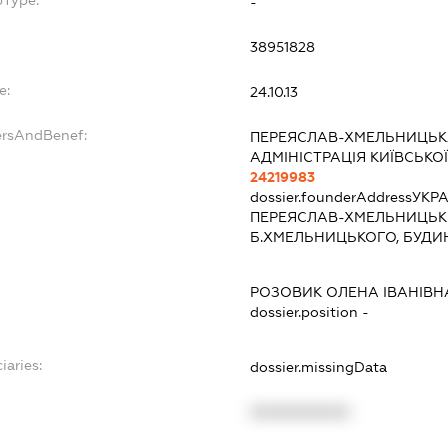
bType:
-
38951828
e:
24.10.13
ersAndBenef:
ПЕРЕЯСЛАВ-ХМЕЛЬНИЦЬ
АДМІНІСТРАЦІЯ КИЇВСЬКОЇ
24219983
dossier.founderAddress
УКРА
ПЕРЕЯСЛАВ-ХМЕЛЬНИЦЬКИ
Б.ХМЕЛЬНИЦЬКОГО, БУДИ
РОЗОВИК ОЛЕНА ІВАНІВН
dossier.position -
iaries:
dossier.missingData
XXXXXXXXXX