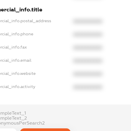
rcial_info.title
rcial_info.postal_address
XXXXXXXXXX
rcial_info.phone
XXXXXXXXXX
rcial_info.fax
XXXXXXXXXX
rcial_info.email
XXXXXXXXXX
rcial_info.website
XXXXXXXXXX
cial_info.activity
XXXXXXXXXX
ampleText_1
ampleText_2
onymousPerSearch2