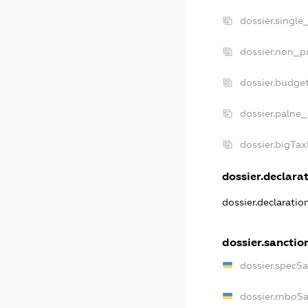
dossier.single
dossier.non_pr
dossier.budge
dossier.palne_
dossier.bigTa
dossier.declarat
dossier.declarati
dossier.sanctio
dossier.specS
dossier.rnboS