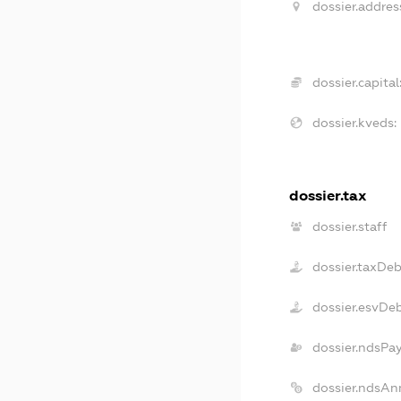
dossier.addres
dossier.capital
dossier.kveds:
dossier.tax
dossier.staff
dossier.taxDe
dossier.esvDe
dossier.ndsPa
dossier.ndsAn