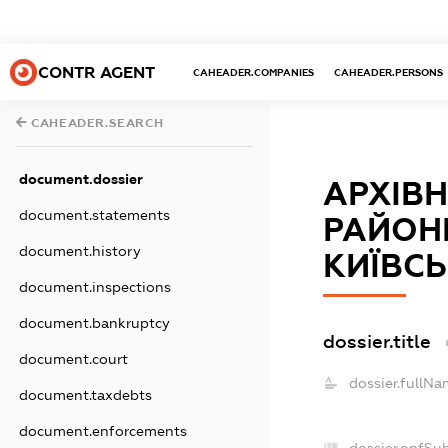
CONTR AGENT
CAHEADER.COMPANIES
CAHEADER.PERSONS
CAHEADER.SEARCH
document.dossier
АРХІВН
document.statements
РАЙОНН
document.history
КИЇВСЬ
document.inspections
document.bankruptcy
dossier.title
document.court
dossier.fullNa
document.taxdebts
document.enforcements