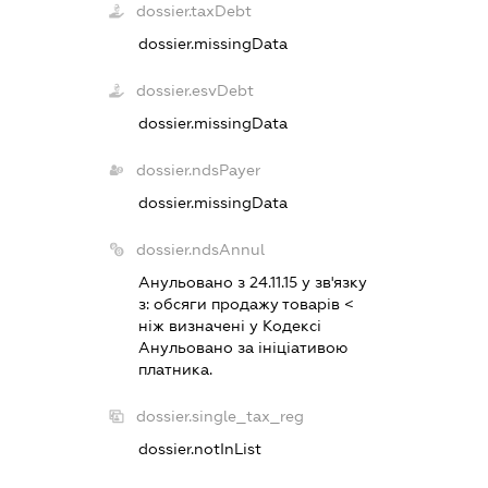
dossier.taxDebt
dossier.missingData
dossier.esvDebt
dossier.missingData
dossier.ndsPayer
dossier.missingData
dossier.ndsAnnul
Анульовано з 24.11.15 у зв'язку
з:
обсяги продажу товарiв <
нiж визначенi у Кодексi
Анульовано за iнiцiативою
платника.
dossier.single_tax_reg
dossier.notInList