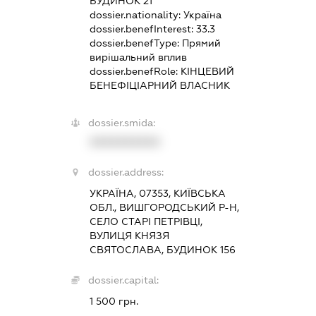
БУДИНОК 21
dossier.nationality:
Україна
dossier.benefInterest:
33.3
dossier.benefType:
Прямий
вирішальний вплив
dossier.benefRole:
КІНЦЕВИЙ
БЕНЕФІЦІАРНИЙ ВЛАСНИК
dossier.smida:
XXXXXXXXXX
dossier.address:
УКРАЇНА, 07353, КИЇВСЬКА
ОБЛ., ВИШГОРОДСЬКИЙ Р-Н,
СЕЛО СТАРІ ПЕТРІВЦІ,
ВУЛИЦЯ КНЯЗЯ
СВЯТОСЛАВА, БУДИНОК 156
dossier.capital:
1 500 грн.