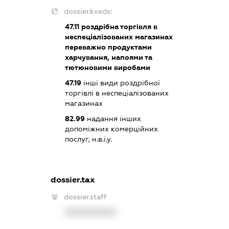
dossier.kveds:
47.11
роздрібна торгівля в
неспеціалізованих магазинах
переважно продуктами
харчування, напоями та
тютюновими виробами
47.19
інші види роздрібної
торгівлі в неспеціалізованих
магазинах
82.99
надання інших
допоміжних комерційних
послуг, н.в.і.у.
dossier.tax
dossier.staff
XXXXXXXXXX