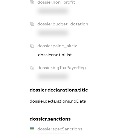
dossier.non_profit
XXXXXXXXXX
dossier.budget_dotation
XXXXXXXXXX
dossier.palne_akciz
dossier.notInList
dossier.bigTaxPayerReg
XXXXXXXXXX
dossier.declarations.title
dossier.declarations.noData
dossier.sanctions
dossier.specSanctions