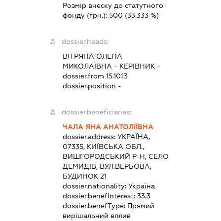
Розмір внеску до статутного
фонду (грн.):
500
(33.333 %)
dossier.heads:
ВІТРЯНА ОЛЕНА
МИКОЛАЇВНА
-
КЕРІВНИК
-
dossier.from 15.10.13
dossier.position -
dossier.beneficiaries:
ЧАЛА ЯНА АНАТОЛІЇВНА
dossier.address:
УКРАЇНА,
07335, КИЇВСЬКА ОБЛ.,
ВИШГОРОДСЬКИЙ Р-Н, СЕЛО
ДЕМИДІВ, ВУЛ.ВЕРБОВА,
БУДИНОК 21
dossier.nationality:
Україна
dossier.benefInterest:
33.3
dossier.benefType:
Прямий
вирішальний вплив