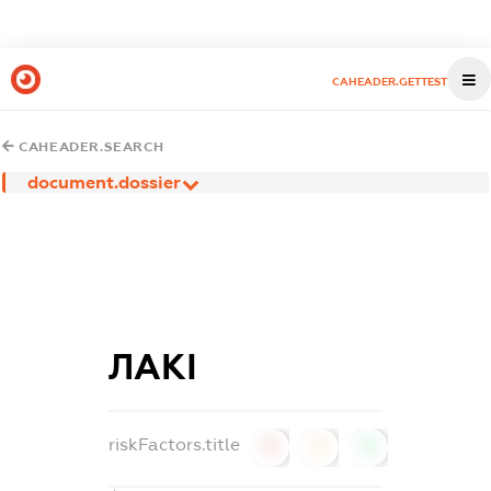
CAHEADER.GETTEST
CAHEADER.SEARCH
document.dossier
ЛАКІ
riskFactors.title
0
0
0