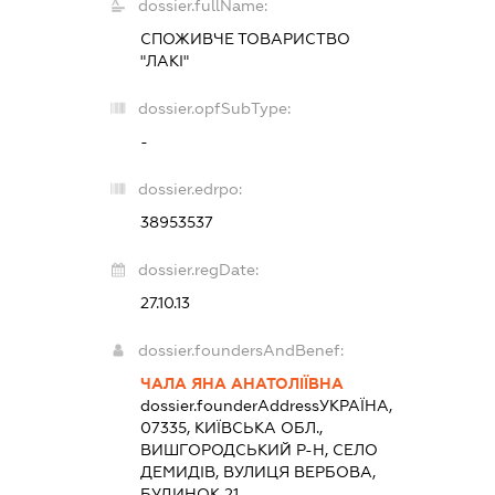
dossier.fullName:
СПОЖИВЧЕ ТОВАРИСТВО
"ЛАКІ"
dossier.opfSubType:
-
dossier.edrpo:
38953537
dossier.regDate:
27.10.13
dossier.foundersAndBenef:
ЧАЛА ЯНА АНАТОЛІЇВНА
dossier.founderAddress
УКРАЇНА,
07335, КИЇВСЬКА ОБЛ.,
ВИШГОРОДСЬКИЙ Р-Н, СЕЛО
ДЕМИДІВ, ВУЛИЦЯ ВЕРБОВА,
БУДИНОК 21