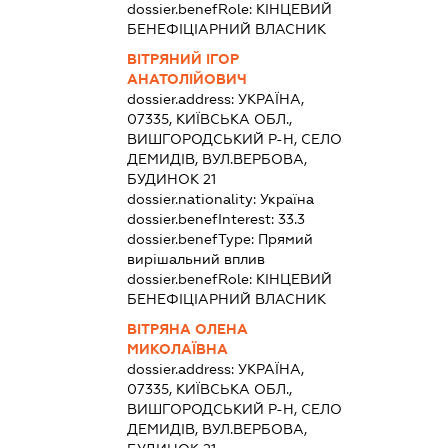
dossier.benefRole:
КІНЦЕВИЙ
БЕНЕФІЦІАРНИЙ ВЛАСНИК
ВІТРЯНИЙ ІГОР
АНАТОЛІЙОВИЧ
dossier.address:
УКРАЇНА,
07335, КИЇВСЬКА ОБЛ.,
ВИШГОРОДСЬКИЙ Р-Н, СЕЛО
ДЕМИДІВ, ВУЛ.ВЕРБОВА,
БУДИНОК 21
dossier.nationality:
Україна
dossier.benefInterest:
33.3
dossier.benefType:
Прямий
вирішальний вплив
dossier.benefRole:
КІНЦЕВИЙ
БЕНЕФІЦІАРНИЙ ВЛАСНИК
ВІТРЯНА ОЛЕНА
МИКОЛАЇВНА
dossier.address:
УКРАЇНА,
07335, КИЇВСЬКА ОБЛ.,
ВИШГОРОДСЬКИЙ Р-Н, СЕЛО
ДЕМИДІВ, ВУЛ.ВЕРБОВА,