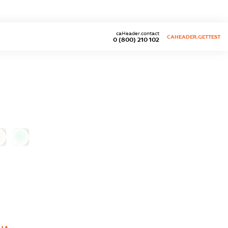
caHeader.contact
CAHEADER.GETTEST
0 (800) 210 102
0