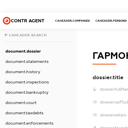
CONTR AGENT
CAHEADER.COMPANIES
CAHEADER.PERSONS
CAHEADER.SEARCH
document.dossier
ГАРМО
document.statements
document.history
dossier.title
document.inspections
dossier.fullNa
document.bankruptcy
dossier.opfSu
document.court
document.taxdebts
dossier.edrpo:
document.enforcements
dossier.found