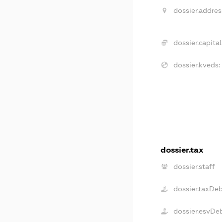
dossier.addres
dossier.capital
dossier.kveds:
dossier.tax
dossier.staff
dossier.taxDe
dossier.esvDe