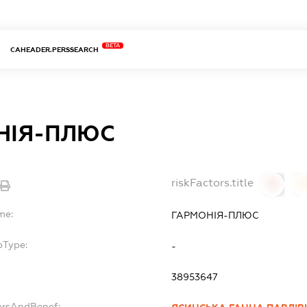
BETA
CAHEADER.PERSSEARCH
НІЯ-ПЛЮС
riskFactors.title
0
0
me:
ГАРМОНІЯ-ПЛЮС
bType:
-
38953647
ersAndBenef: