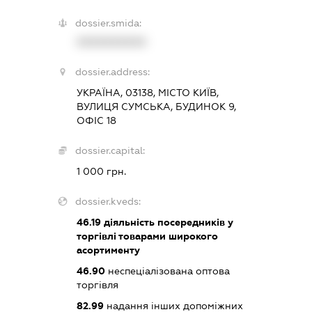
dossier.smida:
XXXXXXXXXX
dossier.address:
УКРАЇНА, 03138, МІСТО КИЇВ,
ВУЛИЦЯ СУМСЬКА, БУДИНОК 9,
ОФІС 18
dossier.capital:
1 000 грн.
dossier.kveds:
46.19
діяльність посередників у
торгівлі товарами широкого
асортименту
46.90
неспеціалізована оптова
торгівля
82.99
надання інших допоміжних