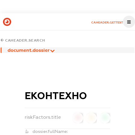
CAHEADER.GETTEST
CAHEADER.SEARCH
document.dossier
ЕКОНТЕХНО
riskFactors.title
0
0
0
dossier.fullName: