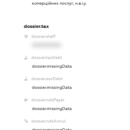
комерційних послуг, н.в.і.у.
dossier.tax
dossier.staff
XXXXXXXXXX
dossier.taxDebt
dossier.missingData
dossier.esvDebt
dossier.missingData
dossier.ndsPayer
dossier.missingData
dossier.ndsAnnul
dossier.missingData