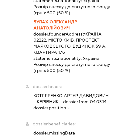
statements.nationality:
Україна
Розмір внеску до статутного фонду
(грн.):
500
(50 %)
БУЛАХ ОЛЕКСАНДР
АНАТОЛІЙОВИЧ
dossier.founderAddress
УКРАЇНА,
02222, МІСТО КИЇВ, ПРОСПЕКТ
МАЯКОВСЬКОГО, БУДИНОК 59 А,
КВАРТИРА 176
statements.nationality:
Україна
Розмір внеску до статутного фонду
(грн.):
500
(50 %)
dossier.heads:
КОТЛЯРЕНКО АРТУР ДАВИДОВИЧ
-
КЕРІВНИК
- dossier.from 04.03.14
dossier.position -
dossier.beneficiaries:
dossier.missingData