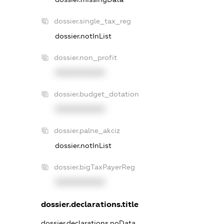
dossier.single_tax_reg
dossier.notInList
dossier.non_profit
XXXXXXXXXX
dossier.budget_dotation
XXXXXXXXXX
dossier.palne_akciz
dossier.notInList
dossier.bigTaxPayerReg
XXXXXXXXXX
dossier.declarations.title
dossier.declarations.noData