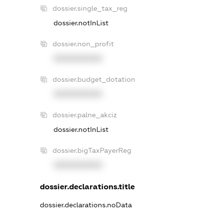
dossier.single_tax_reg
dossier.notInList
dossier.non_profit
XXXXXXXXXX
dossier.budget_dotation
XXXXXXXXXX
dossier.palne_akciz
dossier.notInList
dossier.bigTaxPayerReg
XXXXXXXXXX
dossier.declarations.title
dossier.declarations.noData