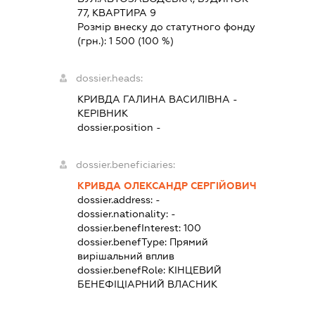
77, КВАРТИРА 9
Розмір внеску до статутного фонду
(грн.):
1 500
(100 %)
dossier.heads:
КРИВДА ГАЛИНА ВАСИЛІВНА
-
КЕРІВНИК
dossier.position -
dossier.beneficiaries:
КРИВДА ОЛЕКСАНДР СЕРГІЙОВИЧ
dossier.address:
-
dossier.nationality:
-
dossier.benefInterest:
100
dossier.benefType:
Прямий
вирішальний вплив
dossier.benefRole:
КІНЦЕВИЙ
БЕНЕФІЦІАРНИЙ ВЛАСНИК