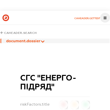
CAHEADER.GETTEST
CAHEADER.SEARCH
document.dossier
СГС "ЕНЕРГО-
ПІДРЯД"
riskFactors.title
0
0
0