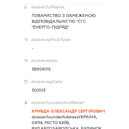
dossier.fullName:
ТОВАРИСТВО З ОБМЕЖЕНОЮ
ВІДПОВІДАЛЬНІСТЮ "СГС
"ЕНЕРГО-ПІДРЯД"
dossier.opfSubType:
-
dossier.edrpo:
38959015
dossier.regDate:
30.10.13
dossier.foundersAndBenef:
КРИВДА ОЛЕКСАНДР СЕРГІЙОВИЧ
dossier.founderAddress
УКРАЇНА,
04114, МІСТО КИЇВ,
ВУЛ.АВТОЗАВОДСЬКА, БУДИНОК